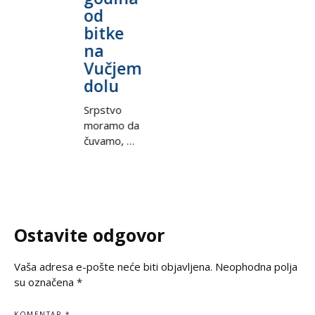
pob
snagu da ih
nevino
od
brzo
ritm
nikakve
stradalim
zaboraviti.
bitke
Tam
zabrane ne
žrtvama,
Bio je to
na
mno
mogu
bol
trenutak
Vučjem
sam
zaseniti. U
srpskog
koji nas je,
m
teni
dolu
porti
naroda
kao naciju i
ima
tere
drevnog
odjekuje i
kao
Srpstvo
Nov
manastira
na
ljubitelje
moramo da
Đok
Svetih
međunarodnoj
sporta,
čuvamo, da
vidi
arhangela
sceni,
udario
ga
polj
kod
podsećajući
pravo u
negujemo i
koj
Prizrena,
svet na
srce. Na
da ga
bran
zadužbini
nepravdu
londonskoj
jačamo. To
pono
cara
koja
travi nismo
nije samo
nepo
Dušana,
decenijama
videli
Ostavite odgovor
obaveza
duh
ponovo se
traži istinu i
taktički
pred
naro
orila srpska
pravdu. U
nadmudrenog
precima,
Vel
Vaša adresa e-pošte neće biti objavljena.
Neophodna polja
pesma.
trenucima
Novaka,
već i zavet
pob
su označena
*
Poznati
kada se
već onog
pred
četv
glumac i
prisećamo
koji se bori
potomcima.
Vim
čuvar
KOMENTAR
*