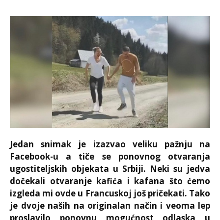
Jedan snimak je izazvao veliku pažnju na
Facebook-u a tiče se ponovnog otvaranja
ugostiteljskih objekata u Srbiji. Neki su jedva
dočekali otvaranje kafića i kafana što ćemo
izgleda mi ovde u Francuskoj još pričekati. Tako
je dvoje naših na originalan način i veoma lep
proslavilo ponovnu mogućnost odlaska u