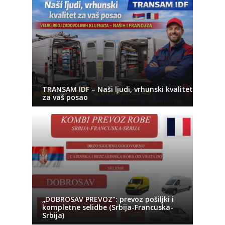
TRANSAM IDF – Naši ljudi, vrhunski kvalitet
za vaš posao
„DOBROSAV PREVOZ“: prevoz pošiljki i
kompletne selidbe (Srbija-Francuska-
Srbija)