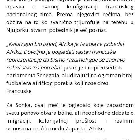
opaska o samoj konfiguraciji francuskog
nacionalnog tima. Prema njegovim rečima, bez
obzira na to ko zvanično trijumfuje na terenu u
Njujorku, stvarni pobednik je već poznat.
„Kakav god bio ishod, Afrika je ta koja će pobediti
Afriku. Dovoljno je pogledati sastav francuske
reprezentacije da bismo razumeli gde se zapravo
nalazi stvarna potreba“
, jasan je bio predsednik
parlamenta Senegala, aludirajući na ogroman broj
fudbalera afričkog porekla koji nose dres
Francuske.
Za Sonka, ovaj meč je ogledalo koje zapadnom
svetu ponovo otvara bolne, ali neophodne debate o
imigraciji, kolonijalnoj prošlosti i realnim
odnosima moći između Zapada i Afrike.