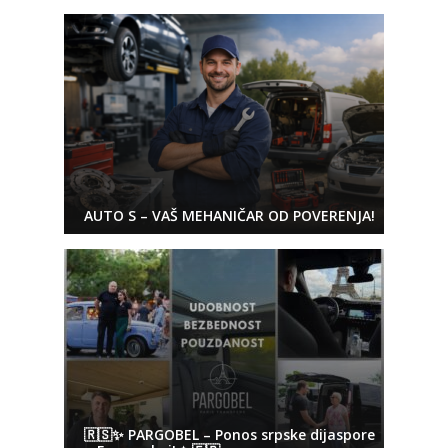
AUTO S – VAŠ MEHANIČAR OD POVERENJA!
🇷🇸✨ PARGOBEL – Ponos srpske dijaspore