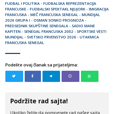
FUDBAL I POLITIKA
-
FUDBALSKA REPREZENTACIJA
FRANCUSKE
-
FUDBALSKI SPEKTAKL NJUJORK
-
IMIGRACIJA
FRANCUSKA
-
MEČ FRANCUSKA SENEGAL
-
MUNDIJAL
2026 GRUPA I
-
OSMAN SONKO PROGNOZA
-
PREDSEDNIK SKUPŠTINE SENEGALA
-
SADIO MANE
KAPITEN
-
SENEGAL FRANCUSKA 2002
-
SPORTSKE VESTI
MUNDIJAL
-
SVETSKO PRVENSTVO 2026
-
UTAKMICA
FRANCUSKA SENEGAL
Podelite ovaj članak sa prijateljima:
Podržite rad sajta!
Ukoliko želite da pomognete rad našeg sajta