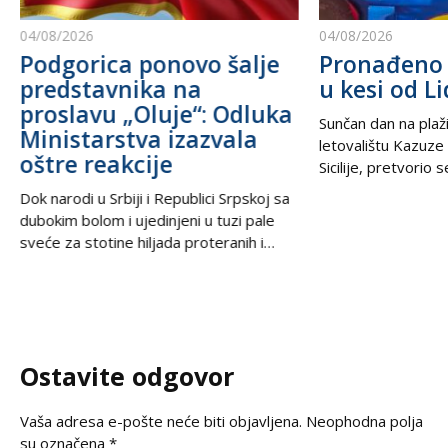
04/08/2026
04/08/2026
Podgorica ponovo šalje
Pronađeno 
predstavnika na
u kesi od Li
proslavu „Oluje“: Odluka
Sunčan dan na plaži
Ministarstva izazvala
letovalištu Kazuze
oštre reakcije
Sicilije, pretvorio 
trilera kada su izne
Dok narodi u Srbiji i Republici Srpskoj sa
pesku uočili neobič
dubokim bolom i ujedinjeni u tuzi pale
izbacili talasi. U
sveće za stotine hiljada proteranih i
kesama za zamrziv
hiljade nevino stradalih u krvavom
nevjerovatnih 665.
pogromu 1995. godine, iz Podgorice
Sve je počelo neda
stiže vest koja ponovo otvara stare
pokvario čamac
rane i izaziva gnev u regionu. U danima
kada se na prostranstvima Balkana tiho i
Ostavite odgovor
dostojanstveno odaje počast
Vaša adresa e-pošte neće biti objavljena.
Neophodna polja
su označena
*