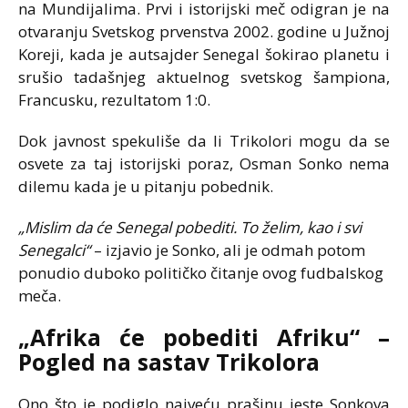
na Mundijalima. Prvi i istorijski meč odigran je na
otvaranju Svetskog prvenstva 2002. godine u Južnoj
Koreji, kada je autsajder Senegal šokirao planetu i
srušio tadašnjeg aktuelnog svetskog šampiona,
Francusku, rezultatom 1:0.
Dok javnost spekuliše da li Trikolori mogu da se
osvete za taj istorijski poraz, Osman Sonko nema
dilemu kada je u pitanju pobednik.
„Mislim da će Senegal pobediti. To želim, kao i svi
Senegalci“
– izjavio je Sonko, ali je odmah potom
ponudio duboko političko čitanje ovog fudbalskog
meča.
„Afrika će pobediti Afriku“ –
Pogled na sastav Trikolora
Ono što je podiglo najveću prašinu jeste Sonkova