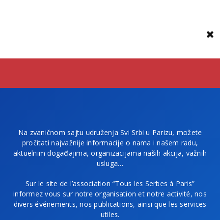
Na zvaničnom sajtu udruženja Svi Srbi u Parizu, možete
pročitati najvažnije informacije o nama i našem radu,
aktuelnim događajima, organizacijama naših akcija, važnih
usluga…
Sur le site de l’association “Tous les Serbes à Paris”
informez vous sur notre organisation et notre activité, nos
divers événements, nos publications, ainsi que les services
utiles.