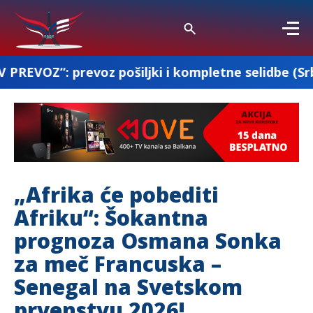
z pošiljki i kompletne selidbe (Srbija-Francuska
„Afrika će pobediti
Afriku“: Šokantna
prognoza Osmana Sonka
za meč Francuska –
Senegal na Svetskom
prvenstvu 2026!