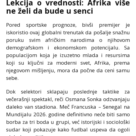
Lekcija o vrednosti: Afrika više
ne želi da bude u senci
Pored sportske prognoze, bivši premijer je
iskoristio ovaj globalni trenutak da pošalje snažnu
poruku svim afričkim narodima o njihovom
demografskom i ekonomskom potencijalu. Sa
populacijom koja je izuzetno mlada i resursima
koji su ključni za moderni svet, Afrika, prema
njegovom mišljenju, mora da počne da ceni samu
sebe.
Dok selektori sklapaju poslednje taktike za
večerašnji spektakl, reči Osmana Sonka odzvanjaju
daleko van stadiona. Meč Francuska – Senegal na
Mundijalu 2026. godine definitivno neće biti samo
borba za tri boda u grupi, već istorijski i sociološki
sudar koji pokazuje kako fudbal uspeva da ogoli