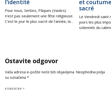
l’identité
et coutume
sacré
Pour nous, Serbes, Pâques (Vaskrs)
n’est pas seulement une fête religieuse.
Le Vendredi saint 
C’est le jour le plus sacré de l’année, la
jours les plus impo
victoire de la vie sur la mort, de la
solennels du calen
lumière sur les ténèbres. C’est la
les Serbes en Serbi
Résurrection du Christ, qui nous
au sein de la diaspo
rappelle que, même dans les moments
souvenir de la cruci
les plus difficiles, il existe toujours une
moment de profond
espérance, une
silence et de prièr
Ostavite odgovor
Vaša adresa e-pošte neće biti objavljena.
Neophodna polja
su označena
*
KOMENTAR
*