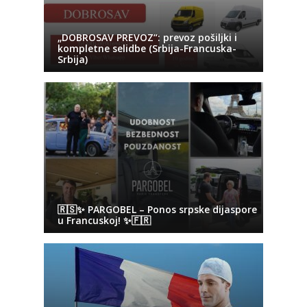
„DOBROSAV PREVOZ“: prevoz pošiljki i
kompletne selidbe (Srbija-Francuska-
Srbija)
🇷🇸✨ PARGOBEL – Ponos srpske dijaspore
u Francuskoj! ✨🇫🇷