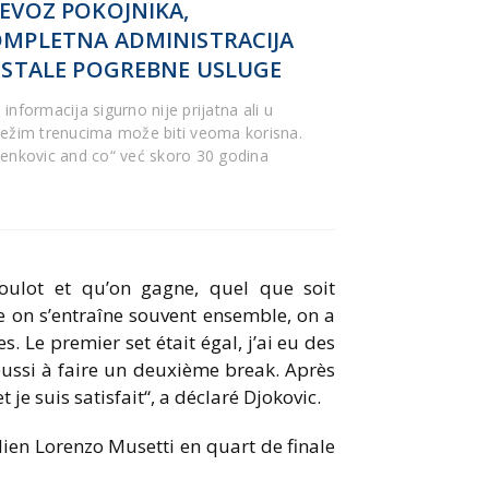
EVOZ POKOJNIKA,
MPLETNA ADMINISTRACIJA
OSTALE POGREBNE USLUGE
informacija sigurno nije prijatna ali u
težim trenucima može biti veoma korisna.
lenkovic and co“ već skoro 30 godina
boulot et qu’on gagne, quel que soit
e on s’entraîne souvent ensemble, on a
s. Le premier set était égal, j’ai eu des
 réussi à faire un deuxième break. Après
 je suis satisfait“, a déclaré Djokovic.
alien Lorenzo Musetti en quart de finale