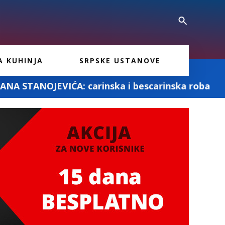
A KUHINJA
SRPSKE USTANOVE
nska i bescarinska roba
MD PRO ASSURAN