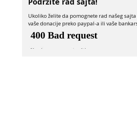
Podržite rad sajta!
Ukoliko želite da pomognete rad našeg sajta "
vaše donacije preko paypal-a ili vaše bankars