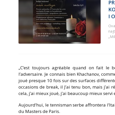
PR
KO
I 
Ova 
naj
„Mi
„C’est toujours agréable quand on fait le 
l’adversaire. Je connais bien Khachanov, comm
joué presque 10 fois sur des surfaces différente
occasions de break, il J’ai tenu bon, mais j’ai
cela, j’ai mieux joué, j’ai beaucoup mieux servi et
Aujourd’hui, le tennisman serbe affrontera l’It
du Masters de Paris.