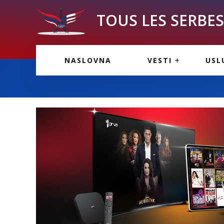
TOUS LES SERBES 
VESTI IZ FRANCU
OGL
NASLOVNA
VESTI
USL
VESTI IZ SRBIJE
VAŽ
VESTI IZ SVETA
KOR
INF