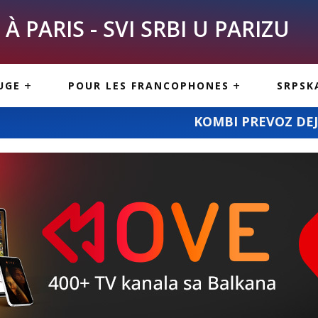
À PARIS - SVI SRBI U PARIZU
SKE
ASI
TOUS LES SERBES À
UGE
POUR LES FRANCOPHONES
SRPSK
PARIS
NE USLUGE
ARTICLES DE BLOG
KOMBI PREVOZ DEJANA STANOJEVIĆA: cari
ISNE
ORMACIJE
CUISINE SERBE
SERVICES