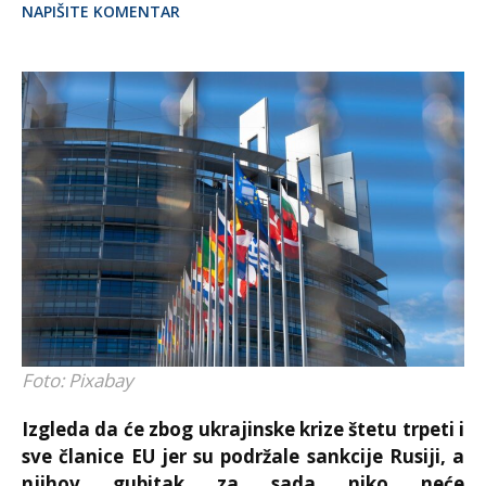
NAPIŠITE KOMENTAR
Foto: Pixabay
Izgleda da će zbog ukrajinske krize štetu trpeti i
sve članice EU jer su podržale sankcije Rusiji, a
njihov gubitak za sada niko neće