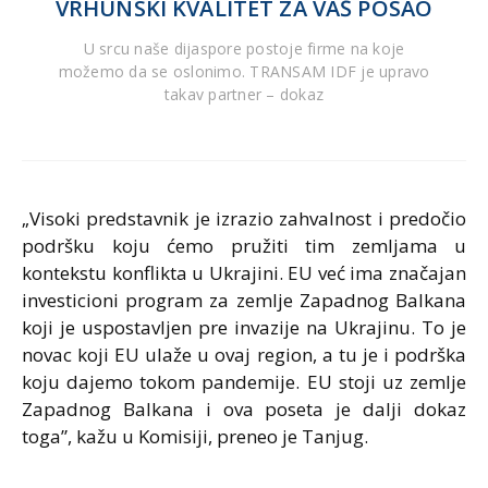
VRHUNSKI KVALITET ZA VAŠ POSAO
U srcu naše dijaspore postoje firme na koje
možemo da se oslonimo. TRANSAM IDF je upravo
takav partner – dokaz
„Visoki predstavnik je izrazio zahvalnost i predočio
podršku koju ćemo pružiti tim zemljama u
kontekstu konflikta u Ukrajini. EU već ima značajan
investicioni program za zemlje Zapadnog Balkana
koji je uspostavljen pre invazije na Ukrajinu. To je
novac koji EU ulaže u ovaj region, a tu je i podrška
koju dajemo tokom pandemije. EU stoji uz zemlje
Zapadnog Balkana i ova poseta je dalji dokaz
toga”, kažu u Komisiji, preneo je Tanjug.