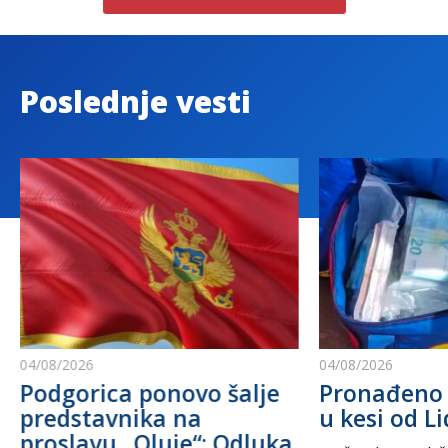
Poslednje vesti
04/08/2026
04/08/2026
Podgorica ponovo šalje
Pronađeno 
predstavnika na
u kesi od Li
proslavu „Oluje“: Odluka