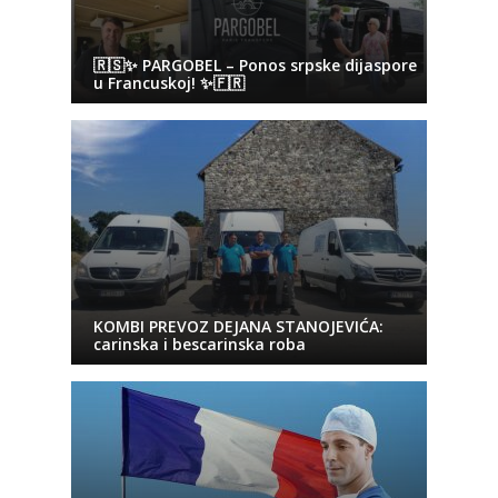
🇷🇸✨ PARGOBEL – Ponos srpske dijaspore
u Francuskoj! ✨🇫🇷
KOMBI PREVOZ DEJANA STANOJEVIĆA:
carinska i bescarinska roba