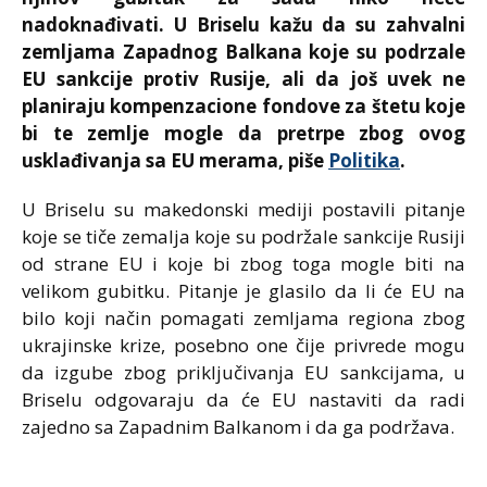
nadoknađivati. U
Briselu kažu da su zahvalni
zemljama Zapadnog Balkana koje su podrzale
EU sankcije protiv Rusije, ali da još uvek ne
planiraju kompenzacione fondove za štetu koje
bi te zemlje mogle da pretrpe zbog ovog
usklađivanja sa EU merama, piše
Politika
.
U Briselu su makedonski mediji postavili pitanje
koje se tiče zemalja koje su podržale sankcije Rusiji
od strane EU i koje bi zbog toga mogle biti na
velikom gubitku. Pitanje je glasilo da li će EU na
bilo koji način pomagati zemljama regiona zbog
ukrajinske krize, posebno one čije privrede mogu
da izgube zbog priključivanja EU sankcijama, u
Briselu odgovaraju da će EU nastaviti da radi
zajedno sa Zapadnim Balkanom i da ga podržava.