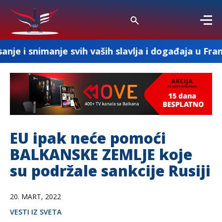
e svih vaših slavlja i događaja u Francuskoj
EU ipak neće pomoći
BALKANSKE ZEMLJE koje
su podržale sankcije Rusiji
20. MART, 2022
VESTI IZ SVETA