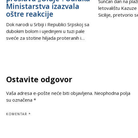
Sunčan dan na plaži
Ministarstva izazvala
letovalištu Kazuze
oštre reakcije
Sicilije, pretvorio 
trilera kada su izne
Dok narodi u Srbiji i Republici Srpskoj sa
pesku uočili neobič
dubokim bolom i ujedinjeni u tuzi pale
izbacili talasi. U
sveće za stotine hiljada proteranih i
kesama za zamrziv
hiljade nevino stradalih u krvavom
nevjerovatnih 665.
pogromu 1995. godine, iz Podgorice
Sve je počelo neda
stiže vest koja ponovo otvara stare
pokvario čamac
rane i izaziva gnev u regionu. U danima
kada se na prostranstvima Balkana tiho i
Ostavite odgovor
dostojanstveno odaje počast
Vaša adresa e-pošte neće biti objavljena.
Neophodna polja
su označena
*
KOMENTAR
*