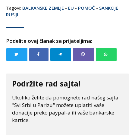
Tagovi:
BALKANSKE ZEMLJE
-
EU
-
POMOĆ
-
SANKCIJE
RUSIJI
Podelite ovaj članak sa prijateljima:
Podržite rad sajta!
Ukoliko želite da pomognete rad našeg sajta
"Svi Srbi u Parizu" možete uplatiti vaše
donacije preko paypal-a ili vaše bankarske
kartice.