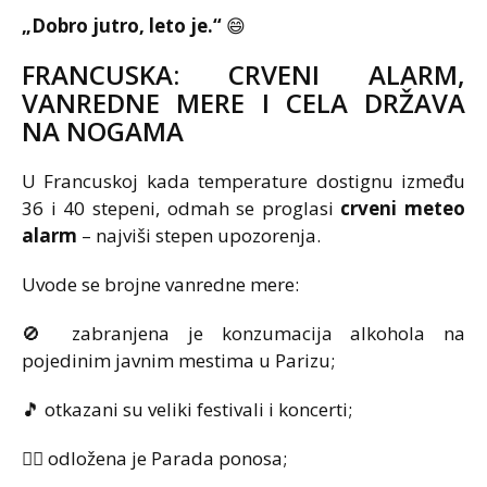
„Dobro jutro, leto je.“
😄
FRANCUSKA: CRVENI ALARM,
VANREDNE MERE I CELA DRŽAVA
NA NOGAMA
U Francuskoj kada temperature dostignu između
36 i 40 stepeni, odmah se proglasi
crveni meteo
alarm
– najviši stepen upozorenja.
Uvode se brojne vanredne mere:
🚫 zabranjena je konzumacija alkohola na
pojedinim javnim mestima u Parizu;
🎵 otkazani su veliki festivali i koncerti;
🏳️‍🌈 odložena je Parada ponosa;