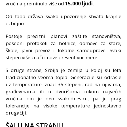
vrućina preminulo više od
15.000 ljudi
.
Od tada država svako upozorenje shvata krajnje
ozbiljno.
Postoje precizni planovi zaštite stanovništva,
posebni protokoli za bolnice, domove za stare,
škole, javni prevoz i lokalne samouprave. Svaki
stepen više znači i nove preventivne mere.
S druge strane, Srbija je zemlja u kojoj su leta
tradicionalno veoma topla. Generacije su odrasle
uz temperature iznad 35 stepeni, rad na njivama,
građevinama ili u dvorištima tokom najvećih
vrućina bio je deo svakodnevice, pa je prag
tolerancije na visoke temperature jednostavno
drugačiji.
ŠALU NA STRANU…