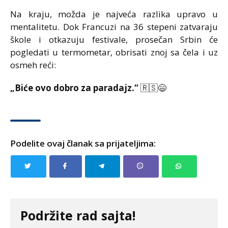
Na kraju, možda je najveća razlika upravo u
mentalitetu. Dok Francuzi na 36 stepeni zatvaraju
škole i otkazuju festivale, prosečan Srbin će
pogledati u termometar, obrisati znoj sa čela i uz
osmeh reći:
„Biće ovo dobro za paradajz.“
🇷🇸😄
Podelite ovaj članak sa prijateljima:
Podržite rad sajta!