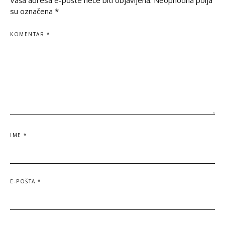
Vaša adresa e-pošte neće biti objavljena.
Neophodna polja
su označena
*
KOMENTAR
*
IME
*
E-POŠTA
*