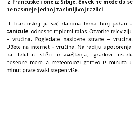
iz Francuske i one iz Srbije, čovek ne može da se
ne nasmeje jednoj zanimljivoj razlici.
U Francuskoj je već danima tema broj jedan –
canicule
, odnosno toplotni talas. Otvorite televiziju
– vrućina. Pogledate naslovne strane – vrućina.
Uđete na internet – vrućina. Na radiju upozorenja,
na telefon stižu obaveštenja, gradovi uvode
posebne mere, a meteorolozi gotovo iz minuta u
minut prate svaki stepen više.