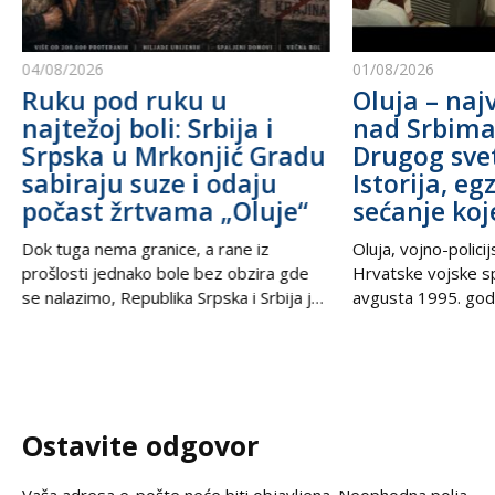
04/08/2026
01/08/2026
Ruku pod ruku u
Oluja – najv
najtežoj boli: Srbija i
nad Srbim
Srpska u Mrkonjić Gradu
Drugog sve
sabiraju suze i odaju
Istorija, eg
počast žrtvama „Oluje“
sećanje koj
Dok tuga nema granice, a rane iz
Oluja, vojno-polici
prošlosti jednako bole bez obzira gde
Hrvatske vojske s
se nalazimo, Republika Srpska i Srbija još
avgusta 1995. godi
jednom stoje ruku pod ruku – ujedinjene
od najbolnijih i najt
u dostojanstvu, molitvi i trajnom
savremenoj istorij
sećanju. U trenucima kada se prisećamo
Srbe širom sveta,
najcrnjih dana naše istorije, kada su
Krajišnike i njihov
kolone progranih nosile samo nadu i
samo vojna akcija
Ostavite odgovor
suze, nesalomivo jedinstvo dva krila
egzodusa, stradanj
vekovnih ognjišta.
datum