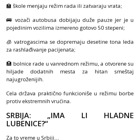
🏫 škole menjaju režim rada ili zatvaraju vrata;
🚌 vozači autobusa dobijaju duže pauze jer je u
pojedinim vozilima izmereno gotovo 50 stepeni;
🧊 vatrogascima se dopremaju desetine tona leda
za rashlađivanje pacijenata;
🏥 bolnice rade u vanrednom režimu, a otvorene su
hiljade dodatnih mesta za hitan smeštaj
najugroženijih.
Cela država praktično funkcioniše u režimu borbe
protiv ekstremnih vrućina.
SRBIJA: „IMA LI HLADNE
LUBENICE?“
Za to vreme u Srbiji…