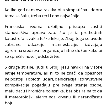
Koliko god nam ova razlika bila simpatična i dobra
tema za šalu, treba reći i ono najvažnije.
Francuska veoma ozbiljno pristupa zaštiti
stanovništva upravo zato što je iz prethodnih
katastrofa izvukla teške lekcije. Zbog toga se uvode
zabrane, otkazuju manifestacije, izdvajaju
ogromna sredstva i organizuju hitne službe kako bi
se sprečile nove ljudske žrtve.
S druge strane, ljudi u Srbiji jesu navikli na visoke
letnje temperature, ali ni to ne znači da opasnost
ne postoji. Toplotni udari, dehidracija i zdravstvene
komplikacije pogađaju pre svega starije osobe,
malu decu i hronične bolesnike, bez obzira na to da
li meteorološki alarm nosi crvenu ili narandžastu
boju.