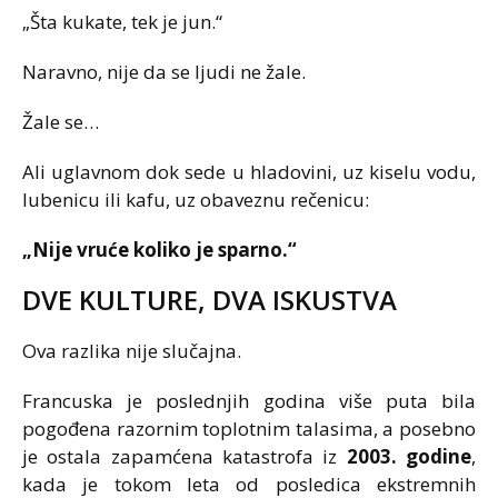
„Šta kukate, tek je jun.“
Naravno, nije da se ljudi ne žale.
Žale se…
Ali uglavnom dok sede u hladovini, uz kiselu vodu,
lubenicu ili kafu, uz obaveznu rečenicu:
„Nije vruće koliko je sparno.“
DVE KULTURE, DVA ISKUSTVA
Ova razlika nije slučajna.
Francuska je poslednjih godina više puta bila
pogođena razornim toplotnim talasima, a posebno
je ostala zapamćena katastrofa iz
2003. godine
,
kada je tokom leta od posledica ekstremnih