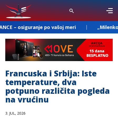
je po vašoj meri
„Milenkovic and Co“ – 
Francuska i Srbija: Iste
temperature, dva
potpuno različita pogleda
na vrućinu
3. JUL, 2026