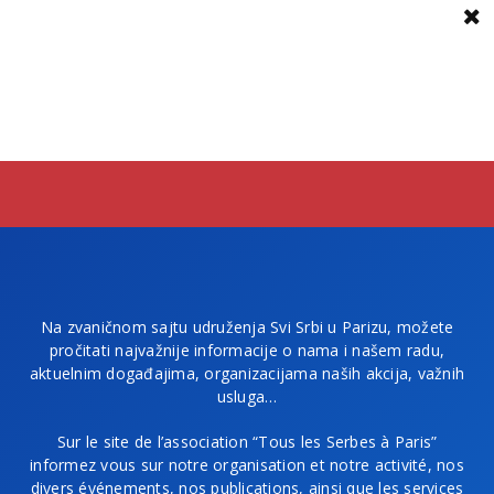
Na zvaničnom sajtu udruženja Svi Srbi u Parizu, možete
pročitati najvažnije informacije o nama i našem radu,
aktuelnim događajima, organizacijama naših akcija, važnih
usluga…
Sur le site de l’association “Tous les Serbes à Paris”
informez vous sur notre organisation et notre activité, nos
divers événements, nos publications, ainsi que les services