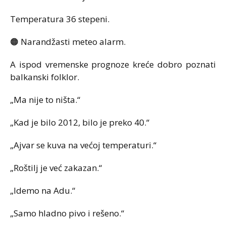
Temperatura 36 stepeni.
🟠 Narandžasti meteo alarm.
A ispod vremenske prognoze kreće dobro poznati
balkanski folklor.
„Ma nije to ništa.“
„Kad je bilo 2012, bilo je preko 40.“
„Ajvar se kuva na većoj temperaturi.“
„Roštilj je već zakazan.“
„Idemo na Adu.“
„Samo hladno pivo i rešeno.“