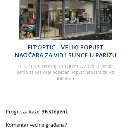
FIT’OPTIC – VELIKI POPUST
NAOČARA ZA VID I SUNCE U PARIZU
FIT’OPTIC u saradnji sa sajtom „Svi Srbi u Parizu“
samo za vas daje poseban popust naočara za vid
(ramovi i
Prognoza kaže:
36 stepeni.
Komentar većine građana?