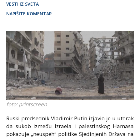
VESTI IZ SVETA
NAPIŠITE KOMENTAR
foto: printscreen
Ruski predsednik Vladimir Putin izjavio je u utorak
da sukob između Izraela i palestinskog Hamasa
pokazuje „neuspeh“ politike Sjedinjenih Država na