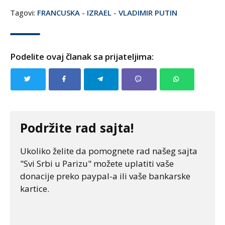
Tagovi:
FRANCUSKA
-
IZRAEL
-
VLADIMIR PUTIN
Podelite ovaj članak sa prijateljima:
Podržite rad sajta!
Ukoliko želite da pomognete rad našeg sajta
"Svi Srbi u Parizu" možete uplatiti vaše
donacije preko paypal-a ili vaše bankarske
kartice.