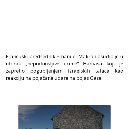
Francuski predsednik Emanuel Makron osudio je u
utorak „nepodnošljive ucene” Hamasa koji je
zapretio pogubljenjem izraelskih talaca kao
reakciju na pojačane udare na pojas Gaze.