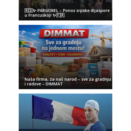
🇷🇸✨ PARGOBEL – Ponos srpske dijaspore
u Francuskoj! ✨🇫🇷
Naša firma, za naš narod – sve za gradnju
i radove – DIMMAT