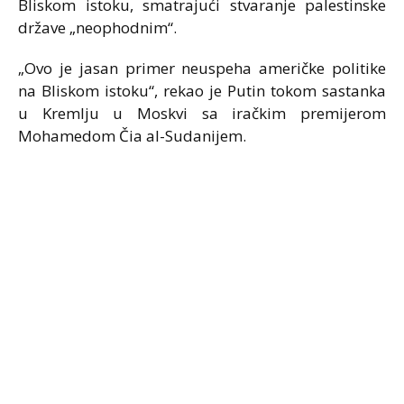
Bliskom istoku, smatrajući stvaranje palestinske
države „neophodnim“.
„Ovo je jasan primer neuspeha američke politike
na Bliskom istoku“, rekao je Putin tokom sastanka
u Kremlju u Moskvi sa iračkim premijerom
Mohamedom Čia al-Sudanijem.