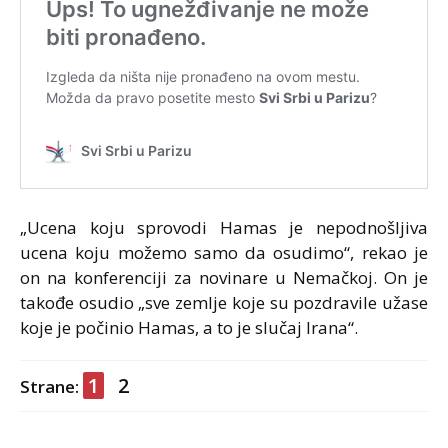
„Ucena koju sprovodi Hamas je nepodnošljiva
ucena koju možemo samo da osudimo“, rekao je
on na konferenciji za novinare u Nemačkoj. On je
takođe osudio „sve zemlje koje su pozdravile užase
koje je počinio Hamas, a to je slučaj Irana“.
1
2
Strane: