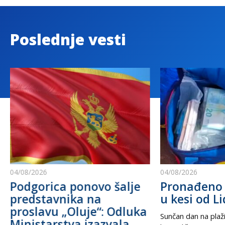
Poslednje vesti
04/08/2026
04/08/2026
Podgorica ponovo šalje
Pronađeno 
predstavnika na
u kesi od Li
proslavu „Oluje“: Odluka
Sunčan dan na plaži
Ministarstva izazvala