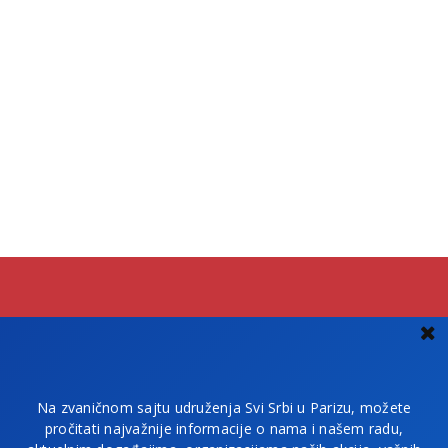
Na zvaničnom sajtu udruženja Svi Srbi u Parizu, možete
pročitati najvažnije informacije o nama i našem radu,