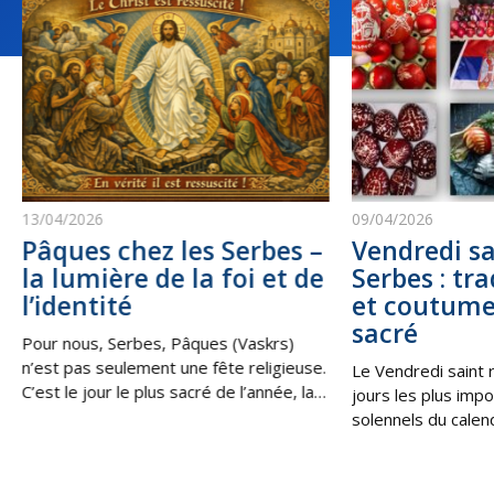
13/04/2026
09/04/2026
Pâques chez les Serbes –
Vendredi sa
la lumière de la foi et de
Serbes : tra
l’identité
et coutume
sacré
Pour nous, Serbes, Pâques (Vaskrs)
n’est pas seulement une fête religieuse.
Le Vendredi saint 
C’est le jour le plus sacré de l’année, la
jours les plus impo
victoire de la vie sur la mort, de la
solennels du calen
lumière sur les ténèbres. C’est la
les Serbes en Serbi
Résurrection du Christ, qui nous
au sein de la diaspo
rappelle que, même dans les moments
souvenir de la cruci