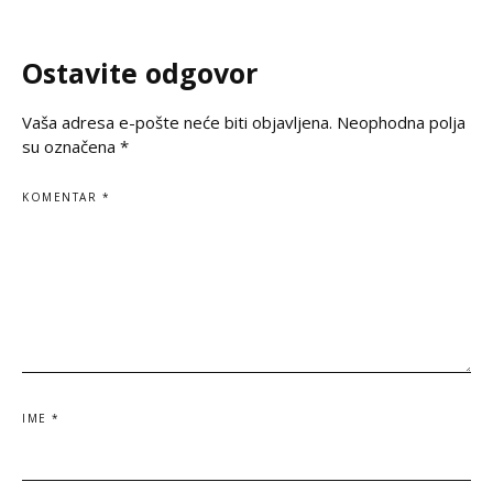
les plus difficiles, il existe toujours une
moment de profond
espérance, une
silence et de prièr
Ostavite odgovor
Vaša adresa e-pošte neće biti objavljena.
Neophodna polja
su označena
*
KOMENTAR
*
IME
*