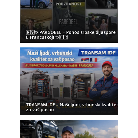
🇷🇸✨ PARGOBEL – Ponos srpske dijaspore
u Francuskoj! ✨🇫🇷
TRANSAM IDF – Naši ljudi, vrhunski kvalitet
za vaš posao