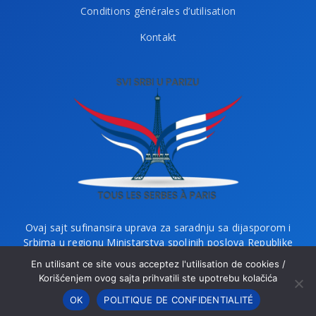
Conditions générales d’utilisation
Kontakt
Ovaj sajt sufinansira uprava za saradnju sa dijasporom i
Srbima u regionu Ministarstva spoljnih poslova Republike
Srbije i Ministarstvo bez portfelja zaduženo za dijasporu.
En utilisant ce site vous acceptez l'utilisation de cookies /
Korišćenjem ovog sajta prihvatili ste upotrebu kolačića
OK
POLITIQUE DE CONFIDENTIALITÉ