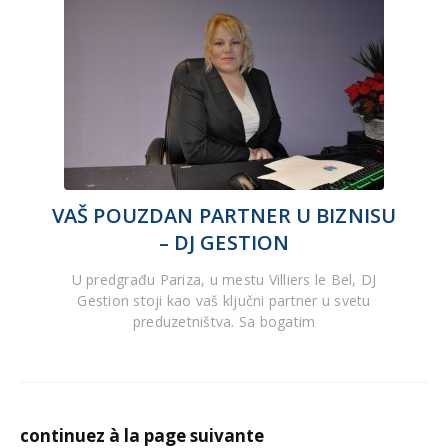
VAŠ POUZDAN PARTNER U BIZNISU
– DJ GESTION
U predgrađu Pariza, u mestu Villiers le Bel, DJ
Gestion stoji kao vaš ključni partner u svetu
preduzetništva. Sa bogatim
continuez à la page suivante