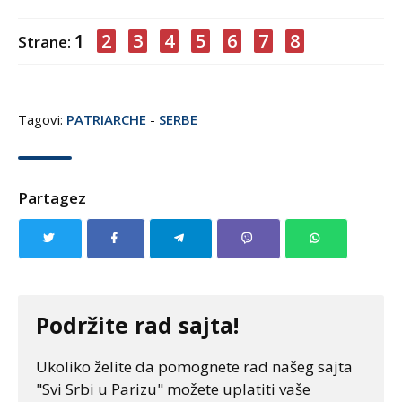
1
2
3
4
5
6
7
8
Strane:
Tagovi:
PATRIARCHE
-
SERBE
Partagez
Podržite rad sajta!
Ukoliko želite da pomognete rad našeg sajta
"Svi Srbi u Parizu" možete uplatiti vaše