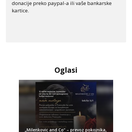
donacije preko paypal-a ili vaše bankarske
kartice.
Oglasi
„Milenkovic and Co“ – prevoz pokojnika,