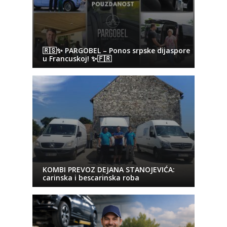
🇷🇸✨ PARGOBEL – Ponos srpske dijaspore
u Francuskoj! ✨🇫🇷
KOMBI PREVOZ DEJANA STANOJEVIĆA:
carinska i bescarinska roba