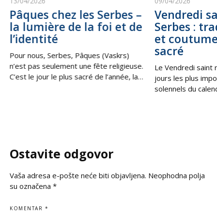
13/04/2026
09/04/2026
Pâques chez les Serbes –
Vendredi sa
la lumière de la foi et de
Serbes : tra
l’identité
et coutume
sacré
Pour nous, Serbes, Pâques (Vaskrs)
n’est pas seulement une fête religieuse.
Le Vendredi saint 
C’est le jour le plus sacré de l’année, la
jours les plus impo
victoire de la vie sur la mort, de la
solennels du calen
lumière sur les ténèbres. C’est la
les Serbes en Serbi
Résurrection du Christ, qui nous
au sein de la diaspo
rappelle que, même dans les moments
souvenir de la cruci
les plus difficiles, il existe toujours une
moment de profond
espérance, une
silence et de prièr
Ostavite odgovor
Vaša adresa e-pošte neće biti objavljena.
Neophodna polja
su označena
*
KOMENTAR
*