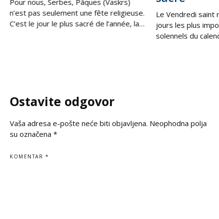
Pour nous, Serbes, Pâques (Vaskrs)
n’est pas seulement une fête religieuse.
Le Vendredi saint 
C’est le jour le plus sacré de l’année, la
jours les plus impo
victoire de la vie sur la mort, de la
solennels du calen
lumière sur les ténèbres. C’est la
les Serbes en Serbi
Résurrection du Christ, qui nous
au sein de la diaspo
rappelle que, même dans les moments
souvenir de la cruci
les plus difficiles, il existe toujours une
moment de profond
espérance, une
silence et de prièr
Ostavite odgovor
Vaša adresa e-pošte neće biti objavljena.
Neophodna polja
su označena
*
KOMENTAR
*