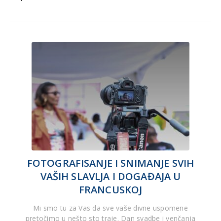
FOTOGRAFISANJE I SNIMANJE SVIH
VAŠIH SLAVLJA I DOGAĐAJA U
FRANCUSKOJ
Mi smo tu za Vas da sve vaše divne uspomene
pretočimo u nešto sto traje. Dan svadbe i venčanja