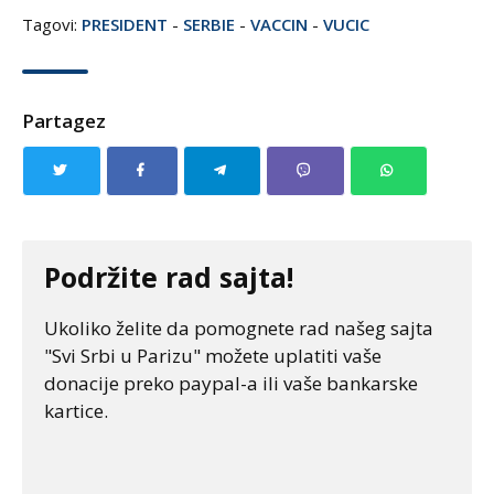
Tagovi:
PRESIDENT
-
SERBIE
-
VACCIN
-
VUCIC
Partagez
Podržite rad sajta!
Ukoliko želite da pomognete rad našeg sajta
"Svi Srbi u Parizu" možete uplatiti vaše
donacije preko paypal-a ili vaše bankarske
kartice.