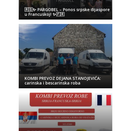
🇷🇸✨ PARGOBEL – Ponos srpske dijaspore
u Francuskoj! ✨🇫🇷
KOMBI PREVOZ DEJANA STANOJEVIĆA:
carinska i bescarinska roba