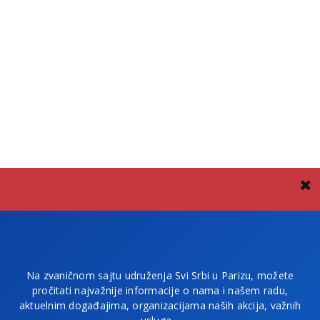
Na zvaničnom sajtu udruženja Svi Srbi u Parizu, možete
pročitati najvažnije informacije o nama i našem radu,
aktuelnim događajima, organizacijama naših akcija, važnih