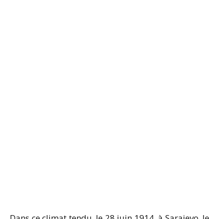
Dans ce climat tendu, le 28 juin 1914, à Sarajevo, le