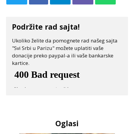
Podržite rad sajta!
Ukoliko želite da pomognete rad našeg sajta
"Svi Srbi u Parizu" možete uplatiti vaše
donacije preko paypal-a ili vaše bankarske
kartice.
Oglasi