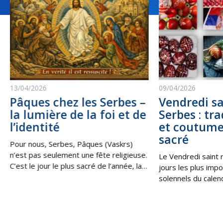
13/04/2026
09/04/2026
Pâques chez les Serbes –
Vendredi sa
la lumière de la foi et de
Serbes : tra
l’identité
et coutume
sacré
Pour nous, Serbes, Pâques (Vaskrs)
n’est pas seulement une fête religieuse.
Le Vendredi saint 
C’est le jour le plus sacré de l’année, la
jours les plus impo
victoire de la vie sur la mort, de la
solennels du calen
lumière sur les ténèbres. C’est la
les Serbes en Serbi
Résurrection du Christ, qui nous
au sein de la diaspo
rappelle que, même dans les moments
souvenir de la cruci
les plus difficiles, il existe toujours une
moment de profond