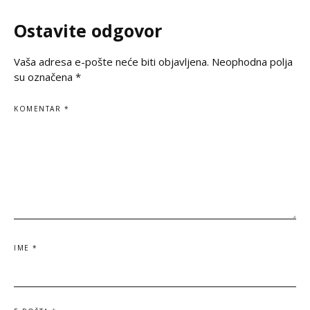
espérance, une
silence et de prièr
Ostavite odgovor
Vaša adresa e-pošte neće biti objavljena.
Neophodna polja
su označena
*
KOMENTAR
*
IME
*