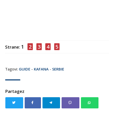
1
2
3
4
5
Strane:
Tagovi:
GUIDE
-
KAFANA
-
SERBIE
Partagez