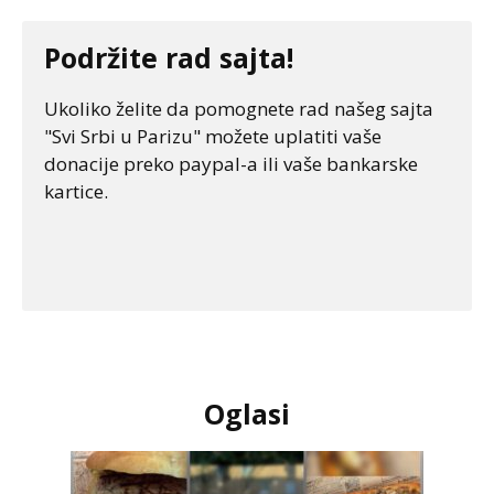
Podržite rad sajta!
Ukoliko želite da pomognete rad našeg sajta
"Svi Srbi u Parizu" možete uplatiti vaše
donacije preko paypal-a ili vaše bankarske
kartice.
Oglasi