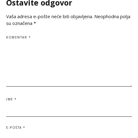
Ostavite odgovor
Vaša adresa e-pošte neće biti objavljena.
Neophodna polja
su označena
*
KOMENTAR
*
IME
*
E-POŠTA
*