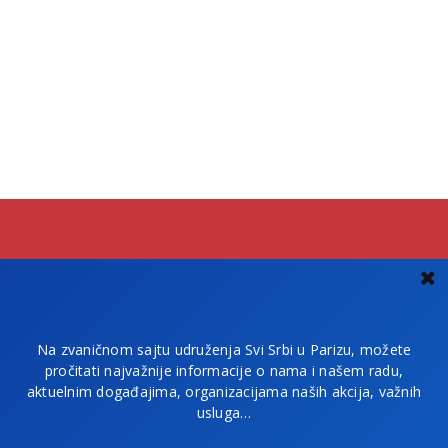
Na zvaničnom sajtu udruženja Svi Srbi u Parizu, možete
pročitati najvažnije informacije o nama i našem radu,
aktuelnim događajima, organizacijama naših akcija, važnih
usluga…