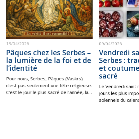
13/04/2026
09/04/2026
Pâques chez les Serbes –
Vendredi sa
la lumière de la foi et de
Serbes : tra
l’identité
et coutume
sacré
Pour nous, Serbes, Pâques (Vaskrs)
n’est pas seulement une fête religieuse.
Le Vendredi saint 
C’est le jour le plus sacré de l’année, la
jours les plus impo
victoire de la vie sur la mort, de la
solennels du calen
lumière sur les ténèbres. C’est la
les Serbes en Serbi
Résurrection du Christ, qui nous
au sein de la diaspo
rappelle que, même dans les moments
souvenir de la cruci
les plus difficiles, il existe toujours une
moment de profond
espérance, une
silence et de prièr