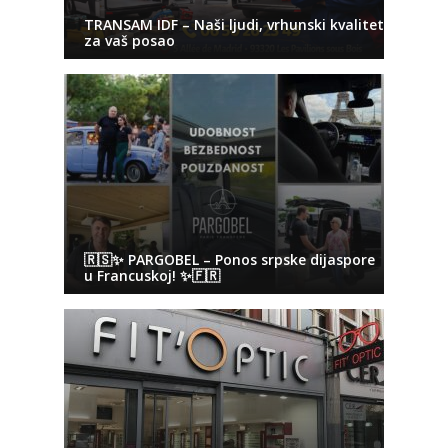
TRANSAM IDF – Naši ljudi, vrhunski kvalitet
za vaš posao
🇷🇸✨ PARGOBEL – Ponos srpske dijaspore
u Francuskoj! ✨🇫🇷