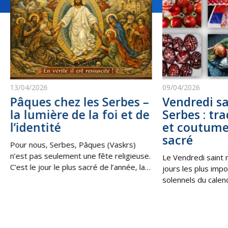
13/04/2026
09/04/2026
Pâques chez les Serbes –
Vendredi sa
la lumière de la foi et de
Serbes : tra
l’identité
et coutume
sacré
Pour nous, Serbes, Pâques (Vaskrs)
n’est pas seulement une fête religieuse.
Le Vendredi saint 
C’est le jour le plus sacré de l’année, la
jours les plus impo
victoire de la vie sur la mort, de la
solennels du calen
lumière sur les ténèbres. C’est la
les Serbes en Serbi
Résurrection du Christ, qui nous
au sein de la diaspo
rappelle que, même dans les moments
souvenir de la cruci
les plus difficiles, il existe toujours une
moment de profond