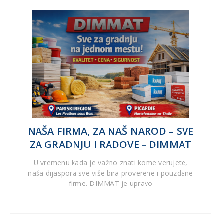
NAŠA FIRMA, ZA NAŠ NAROD – SVE
ZA GRADNJU I RADOVE – DIMMAT
U vremenu kada je važno znati kome verujete,
naša dijaspora sve više bira proverene i pouzdane
firme. DIMMAT je upravo