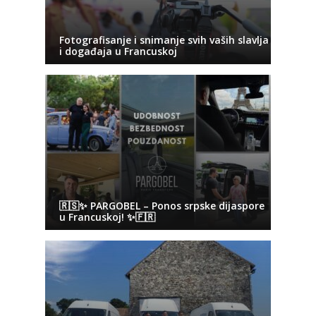
Fotografisanje i snimanje svih vaših slavlja
i događaja u Francuskoj
🇷🇸✨ PARGOBEL – Ponos srpske dijaspore
u Francuskoj! ✨🇫🇷