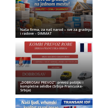
Naša firma, za naš narod – sve za gradnju
i radove – DIMMAT
„DOBROSAV PREVOZ“: prevoz pošiljki i
kompletne selidbe (Srbija-Francuska-
Srbija)