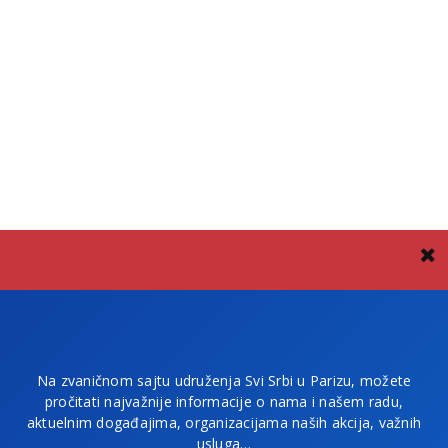
Na zvaničnom sajtu udruženja Svi Srbi u Parizu, možete
pročitati najvažnije informacije o nama i našem radu,
aktuelnim događajima, organizacijama naših akcija, važnih
usluga…