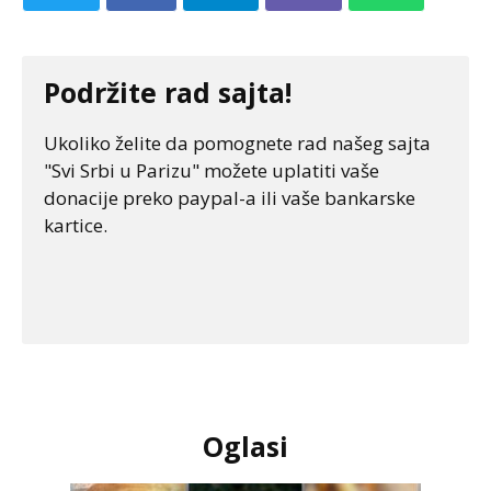
Podržite rad sajta!
Ukoliko želite da pomognete rad našeg sajta
"Svi Srbi u Parizu" možete uplatiti vaše
donacije preko paypal-a ili vaše bankarske
kartice.
Oglasi