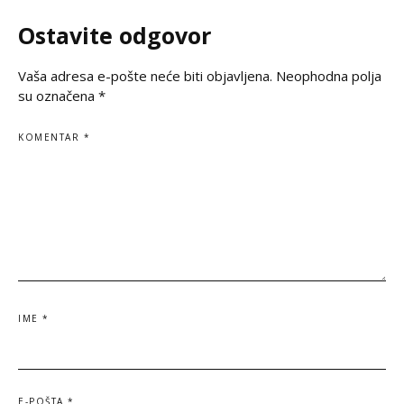
espérance, une
silence et de prièr
Ostavite odgovor
Vaša adresa e-pošte neće biti objavljena.
Neophodna polja
su označena
*
KOMENTAR
*
IME
*
E-POŠTA
*