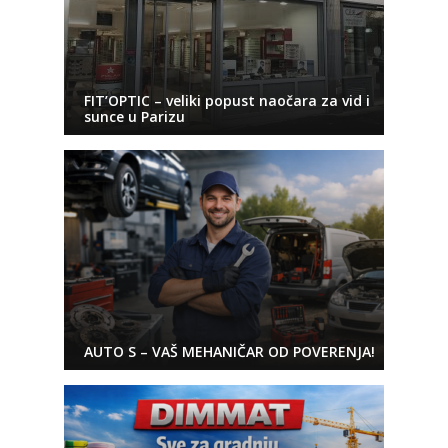
FIT’OPTIC – veliki popust naočara za vid i
sunce u Parizu
AUTO S – VAŠ MEHANIČAR OD POVERENJA!