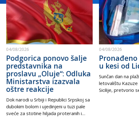
04/08/2026
04/08/2026
Podgorica ponovo šalje
Pronađeno 
predstavnika na
u kesi od Li
proslavu „Oluje“: Odluka
Sunčan dan na plaži
Ministarstva izazvala
letovalištu Kazuze
oštre reakcije
Sicilije, pretvorio 
trilera kada su izne
Dok narodi u Srbiji i Republici Srpskoj sa
pesku uočili neobič
dubokim bolom i ujedinjeni u tuzi pale
izbacili talasi. U
sveće za stotine hiljada proteranih i
kesama za zamrziv
hiljade nevino stradalih u krvavom
nevjerovatnih 665.
pogromu 1995. godine, iz Podgorice
Sve je počelo neda
stiže vest koja ponovo otvara stare
pokvario čamac