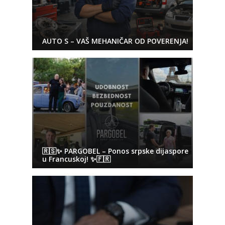
AUTO S – VAŠ MEHANIČAR OD POVERENJA!
🇷🇸✨ PARGOBEL – Ponos srpske dijaspore
u Francuskoj! ✨🇫🇷