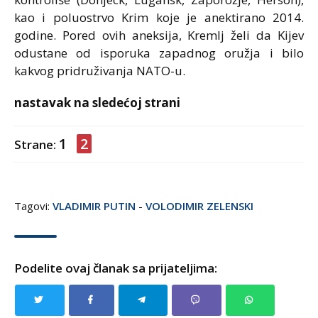
kao i poluostrvo Krim koje je anektirano 2014.
godine. Pored ovih aneksija, Kremlj želi da Kijev
odustane od isporuka zapadnog oružja i bilo
kakvog pridruživanja NATO-u.
nastavak na sledećoj strani
1
2
Strane:
Tagovi:
VLADIMIR PUTIN
-
VOLODIMIR ZELENSKI
Podelite ovaj članak sa prijateljima: