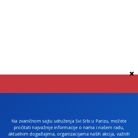
Na zvaničnom sajtu udruženja Svi Srbi u Parizu, možete
pročitati najvažnije informacije o nama i našem radu,
aktuelnim događajima, organizacijama naših akcija, važnih