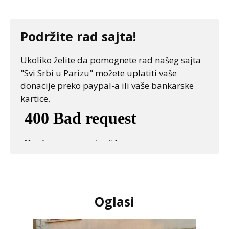
Podržite rad sajta!
Ukoliko želite da pomognete rad našeg sajta
"Svi Srbi u Parizu" možete uplatiti vaše
donacije preko paypal-a ili vaše bankarske
kartice.
Oglasi