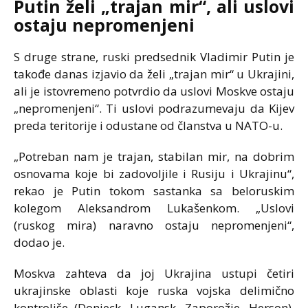
Putin želi „trajan mir“, ali uslovi
ostaju nepromenjeni
S druge strane, ruski predsednik Vladimir Putin je
takođe danas izjavio da želi „trajan mir“ u Ukrajini,
ali je istovremeno potvrdio da uslovi Moskve ostaju
„nepromenjeni“. Ti uslovi podrazumevaju da Kijev
preda teritorije i odustane od članstva u NATO-u.
„Potreban nam je trajan, stabilan mir, na dobrim
osnovama koje bi zadovoljile i Rusiju i Ukrajinu“,
rekao je Putin tokom sastanka sa beloruskim
kolegom Aleksandrom Lukašenkom. „Uslovi
(ruskog mira) naravno ostaju nepromenjeni“,
dodao je.
Moskva zahteva da joj Ukrajina ustupi četiri
ukrajinske oblasti koje ruska vojska delimično
kontroliše (Donjeck, Lugansk, Zaporožje, Herson),