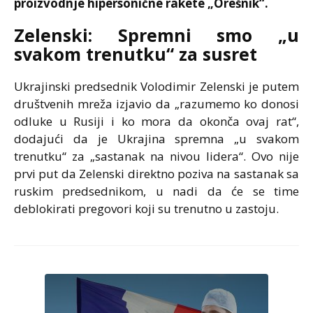
proizvodnje hipersonične rakete „Orešnik“.
Zelenski: Spremni smo „u
svakom trenutku“ za susret
Ukrajinski predsednik Volodimir Zelenski je putem
društvenih mreža izjavio da „razumemo ko donosi
odluke u Rusiji i ko mora da okonča ovaj rat“,
dodajući da je Ukrajina spremna „u svakom
trenutku“ za „sastanak na nivou lidera“. Ovo nije
prvi put da Zelenski direktno poziva na sastanak sa
ruskim predsednikom, u nadi da će se time
deblokirati pregovori koji su trenutno u zastoju.