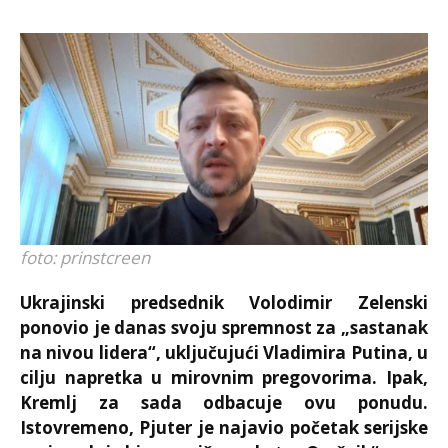
foto: prinstcreen
Ukrajinski predsednik Volodimir Zelenski
ponovio je danas svoju spremnost za „sastanak
na nivou lidera“, uključujući Vladimira Putina, u
cilju napretka u mirovnim pregovorima. Ipak,
Kremlj za sada odbacuje ovu ponudu.
Istovremeno, Pjuter je najavio početak serijske