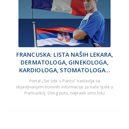
FRANCUSKA: LISTA NAŠIH LEKARA,
DERMATOLOGA, GINEKOLOGA,
KARDIOLOGA, STOMATOLOGA…
Portal „Svi Srbi u Parizu“ nastavlja sa
objavljivanjem korisnih informacija za naše ljude u
Francuskoj. Ovog puta, napravili smo listu