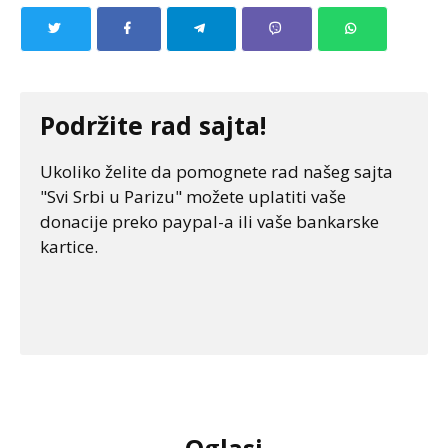
Podržite rad sajta!
Ukoliko želite da pomognete rad našeg sajta
"Svi Srbi u Parizu" možete uplatiti vaše
donacije preko paypal-a ili vaše bankarske
kartice.
Oglasi