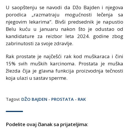
U saopštenju se navodi da Džo Bajden i njegova
porodica „razmatraju mogućnosti lečenja sa
njegovim lekarima“. Bivši predsednik je napustio
Belu kuću u januaru nakon što je odustao od
kandidature za reizbor leta 2024. godine zbog
zabrinutosti za svoje zdravlje.
Rak prostate je najčešći rak kod muškaraca i čini
15% svih muških karcinoma. Prostata je muška
žlezda čija je glavna funkcija proizvodnja tečnosti
koja ulazi u sastav sperme.
Tagovi:
DŽO BAJDEN
-
PROSTATA
-
RAK
Podelite ovaj članak sa prijateljima: