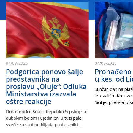
04/08/2026
04/08/2026
Podgorica ponovo šalje
Pronađeno 
predstavnika na
u kesi od Li
proslavu „Oluje“: Odluka
Sunčan dan na plaži
Ministarstva izazvala
letovalištu Kazuze
oštre reakcije
Sicilije, pretvorio 
trilera kada su izne
Dok narodi u Srbiji i Republici Srpskoj sa
pesku uočili neobič
dubokim bolom i ujedinjeni u tuzi pale
izbacili talasi. U
sveće za stotine hiljada proteranih i
kesama za zamrziv
hiljade nevino stradalih u krvavom