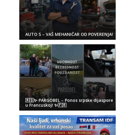
AUTO S – VAŠ MEHANIČAR OD POVERENJA!
🇷🇸✨ PARGOBEL – Ponos srpske dijaspore
u Francuskoj! ✨🇫🇷