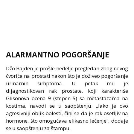
ALARMANTNO POGORŠANJE
Džo Bajden je prošle nedelje pregledan zbog novog
čvorića na prostati nakon što je doživeo pogoršanje
urinarnih simptoma. U petak mu je
dijagnostikovan rak prostate, koji karakteriše
Glisonova ocena 9 (stepen 5) sa metastazama na
kostima, navodi se u saopštenju. „Iako je ovo
agresivniji oblik bolesti, čini se da je rak osetljiv na
hormone, što omogućava efikasno lečenje“, dodaje
se u saopštenju za štampu.