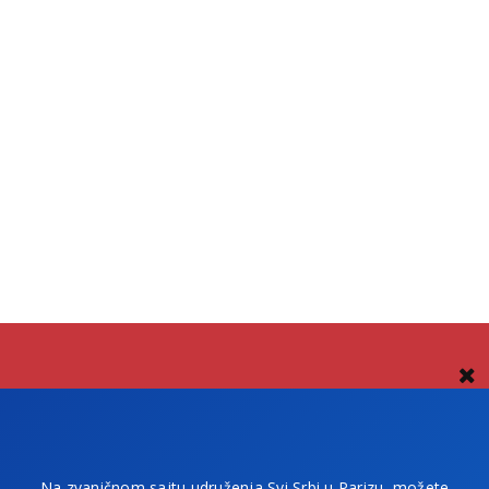
Na zvaničnom sajtu udruženja Svi Srbi u Parizu, možete