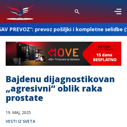
revoz pošiljki i kompletne selidbe (Srbija-Francu
Bajdenu dijagnostikovan
„agresivni“ oblik raka
prostate
19. MAJ, 2025
VESTI IZ SVETA