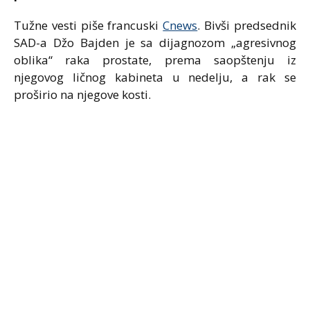
Tužne vesti piše francuski
Cnews
. Bivši predsednik
SAD-a Džo Bajden je sa dijagnozom „agresivnog
oblika“ raka prostate, prema saopštenju iz
njegovog ličnog kabineta u nedelju, a rak se
proširio na njegove kosti.