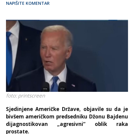
NAPIŠITE KOMENTAR
foto: printscreen
Sjedinjene Američke Države, objavile su da je
bivšem američkom predsedniku Džonu Bajdenu
dijagnostikovan „agresivni“ oblik raka
prostate.