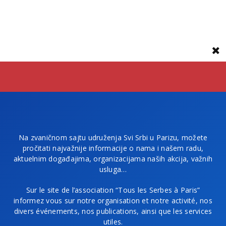
Na zvaničnom sajtu udruženja Svi Srbi u Parizu, možete
pročitati najvažnije informacije o nama i našem radu,
aktuelnim događajima, organizacijama naših akcija, važnih
usluga…
Sur le site de l’association “Tous les Serbes à Paris”
informez vous sur notre organisation et notre activité, nos
divers événements, nos publications, ainsi que les services
utiles.