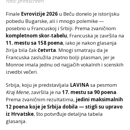
foto: printscreen
Finale
Evrovizije 2026
u Beču donelo je istorijsku
pobedu Bugarske, ali i mnogo polemike —
posebno u Francuskoj i Srbiji. Prema zvaničnom
kompletnom skor‑tabelu
, Francuska je završila na
11. mestu sa 158 poena
, iako je nakon glasanja
žirija bila čak
četvrta
. Mnogi smatraju da je
Francuska zaslužila znatno bolji plasman, jer je
Monroe imala jednu od najjačih vokalnih i scenskih
izvedbi večeri.
Srbija, koju je predstavljala
LAVINA
sa pesmom
Kraj Mene
, završila je na
17. mestu sa 90 poena
.
Prema zvaničnim rezultatima,
jedini maksimalnih
12 poena koje je Srbija dobila — stigli su upravo
iz Hrvatske
, što potvrđuje detaljna tabela
glasanja.