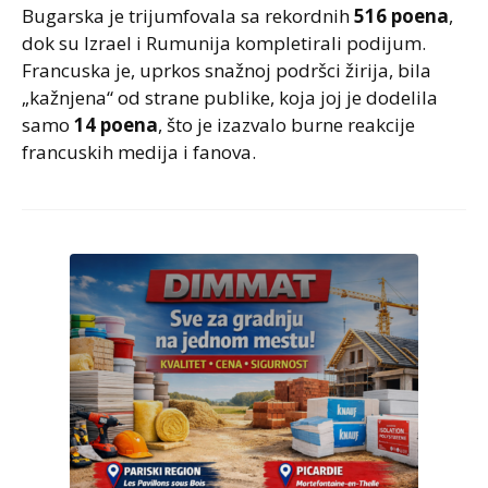
Bugarska je trijumfovala sa rekordnih
516 poena
,
dok su Izrael i Rumunija kompletirali podijum.
Francuska je, uprkos snažnoj podršci žirija, bila
„kažnjena“ od strane publike, koja joj je dodelila
samo
14 poena
, što je izazvalo burne reakcije
francuskih medija i fanova.