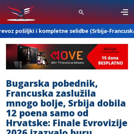
kompletne selidbe (Srbija-Francuska-Srbija)
Bugarska pobednik,
Francuska zaslužila
mnogo bolje, Srbija dobila
12 poena samo od
Hrvatske: Finale Evrovizije
2026 izazvalo buru