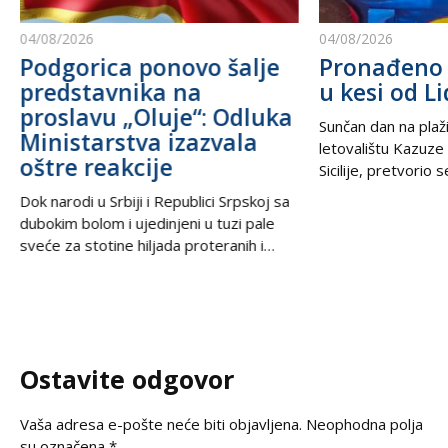
04/08/2026
04/08/2026
Podgorica ponovo šalje
Pronađeno 
predstavnika na
u kesi od Li
proslavu „Oluje“: Odluka
Sunčan dan na plaži
Ministarstva izazvala
letovalištu Kazuze
oštre reakcije
Sicilije, pretvorio 
trilera kada su izne
Dok narodi u Srbiji i Republici Srpskoj sa
pesku uočili neobič
dubokim bolom i ujedinjeni u tuzi pale
izbacili talasi. U
sveće za stotine hiljada proteranih i
kesama za zamrziv
hiljade nevino stradalih u krvavom
nevjerovatnih 665.
pogromu 1995. godine, iz Podgorice
Sve je počelo neda
stiže vest koja ponovo otvara stare
pokvario čamac
rane i izaziva gnev u regionu. U danima
kada se na prostranstvima Balkana tiho i
Ostavite odgovor
dostojanstveno odaje počast
Vaša adresa e-pošte neće biti objavljena.
Neophodna polja
su označena
*