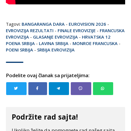
Tagovi:
BANGARANGA DARA
-
EUROVISION 2026
-
EVROVIZIJA REZULTATI
-
FINALE EVROVIZIJE
-
FRANCUSKA
EVROVIZIJA
-
GLASANJE EVROVIZIJA
-
HRVATSKA 12
POENA SRBIJA
-
LAVINA SRBIJA
-
MONROE FRANCUSKA
-
POENI SRBIJA
-
SRBIJA EVROVIZIJA
Podelite ovaj članak sa prijateljima:
Podržite rad sajta!
Ukoliko želite da pomognete rad našeg sajta