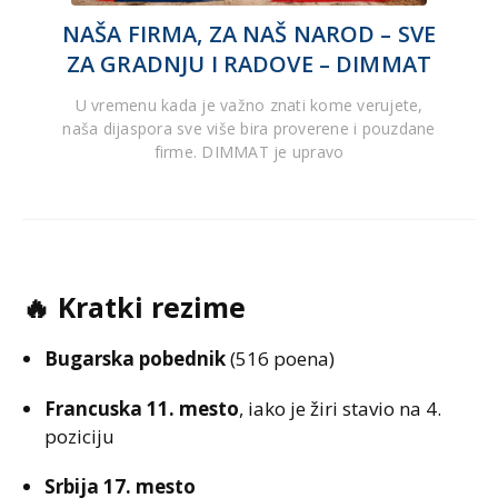
NAŠA FIRMA, ZA NAŠ NAROD – SVE
ZA GRADNJU I RADOVE – DIMMAT
U vremenu kada je važno znati kome verujete,
naša dijaspora sve više bira proverene i pouzdane
firme. DIMMAT je upravo
🔥 Kratki rezime
Bugarska pobednik
(516 poena)
Francuska 11. mesto
, iako je žiri stavio na 4.
poziciju
Srbija 17. mesto