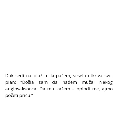
Dok sedi na plaži u kupaćem, veselo otkriva svoj
plan: “Došla sam da nađem muža! Nekog
anglosaksonca. Da mu kažem – oplodi me, ajmo
početi priču.”