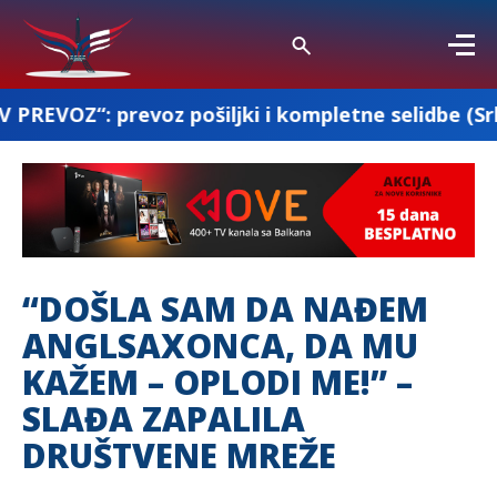
oz pošiljki i kompletne selidbe (Srbija-Francuska
“DOŠLA SAM DA NAĐEM
ANGLSAXONCA, DA MU
KAŽEM – OPLODI ME!” –
SLAĐA ZAPALILA
DRUŠTVENE MREŽE