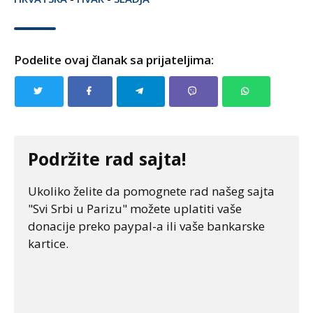
Podelite ovaj članak sa prijateljima:
Podržite rad sajta!
Ukoliko želite da pomognete rad našeg sajta
"Svi Srbi u Parizu" možete uplatiti vaše
donacije preko paypal-a ili vaše bankarske
kartice.