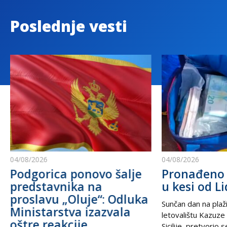
Poslednje vesti
04/08/2026
04/08/2026
Podgorica ponovo šalje
Pronađeno 
predstavnika na
u kesi od Li
proslavu „Oluje“: Odluka
Sunčan dan na plaži
Ministarstva izazvala
letovalištu Kazuze
oštre reakcije
Sicilije, pretvorio 