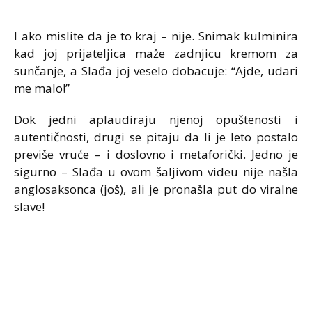
I ako mislite da je to kraj – nije. Snimak kulminira
kad joj prijateljica maže zadnjicu kremom za
sunčanje, a Slađa joj veselo dobacuje: “Ajde, udari
me malo!”
Dok jedni aplaudiraju njenoj opuštenosti i
autentičnosti, drugi se pitaju da li je leto postalo
previše vruće – i doslovno i metaforički. Jedno je
sigurno – Slađa u ovom šaljivom videu nije našla
anglosaksonca (još), ali je pronašla put do viralne
slave!