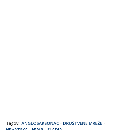
Tagovi:
ANGLOSAKSONAC
-
DRUŠTVENE MREŽE
-
HRVATSKA
-
HVAR
-
SLADJA