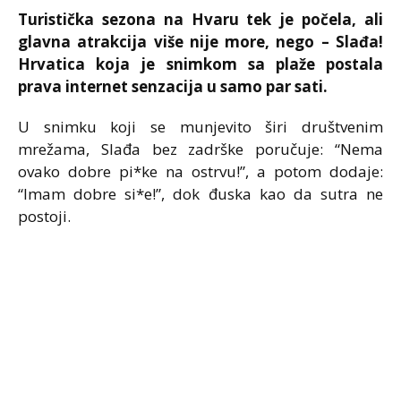
Turistička sezona na Hvaru tek je počela, ali
glavna atrakcija više nije more, nego – Slađa!
Hrvatica koja je snimkom sa plaže postala
prava internet senzacija u samo par sati.
U snimku koji se munjevito širi društvenim
mrežama, Slađa bez zadrške poručuje: “Nema
ovako dobre pi*ke na ostrvu!”, a potom dodaje:
“Imam dobre si*e!”, dok đuska kao da sutra ne
postoji.