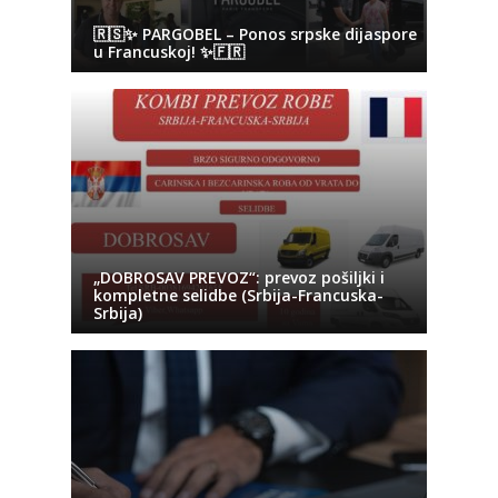
🇷🇸✨ PARGOBEL – Ponos srpske dijaspore
u Francuskoj! ✨🇫🇷
„DOBROSAV PREVOZ“: prevoz pošiljki i
kompletne selidbe (Srbija-Francuska-
Srbija)