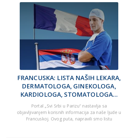
FRANCUSKA: LISTA NAŠIH LEKARA,
DERMATOLOGA, GINEKOLOGA,
KARDIOLOGA, STOMATOLOGA…
Portal „Svi Srbi u Parizu“ nastavlja sa
objavljivanjem korisnih informacija za naše ljude u
Francuskoj. Ovog puta, napravili smo listu