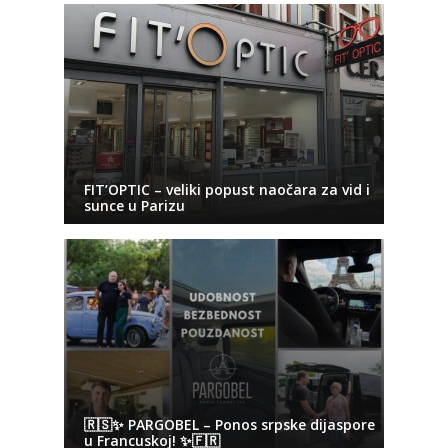
FIT’OPTIC – veliki popust naočara za vid i
sunce u Parizu
🇷🇸✨ PARGOBEL – Ponos srpske dijaspore
u Francuskoj! ✨🇫🇷