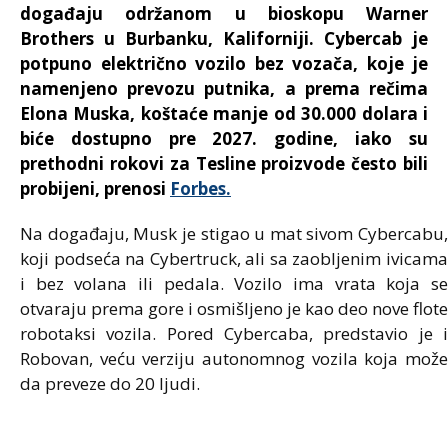
događaju održanom u bioskopu Warner
Brothers u Burbanku, Kaliforniji. Cybercab je
potpuno električno vozilo bez vozača, koje je
namenjeno prevozu putnika, a prema rečima
Elona Muska, koštaće manje od 30.000 dolara i
biće dostupno pre 2027. godine, iako su
prethodni rokovi za Tesline proizvode često bili
probijeni, prenosi
Forbes.
Na događaju, Musk je stigao u mat sivom Cybercabu,
koji podseća na Cybertruck, ali sa zaobljenim ivicama
i bez volana ili pedala. Vozilo ima vrata koja se
otvaraju prema gore i osmišljeno je kao deo nove flote
robotaksi vozila. Pored Cybercaba, predstavio je i
Robovan, veću verziju autonomnog vozila koja može
da preveze do 20 ljudi.