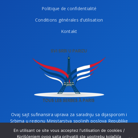
Politique de confidentialité
Conditions générales d’utilisation
Kontakt
Ovaj sajt sufinansira uprava za saradnju sa dijasporom i
Srbima u regionu Ministarstva spoljnih poslova Republike
Srbije i Ministarstvo bez portfelja zaduženo za dijasporu.
En utilisant ce site vous acceptez l'utilisation de cookies /
Korišćenjem ovog sajta prihvatili ste upotrebu kolačića