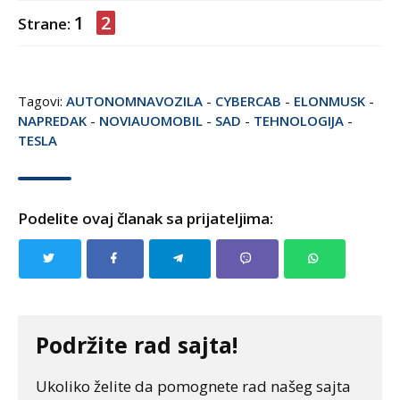
1
2
Strane:
Tagovi:
AUTONOMNAVOZILA
-
CYBERCAB
-
ELONMUSK
-
NAPREDAK
-
NOVIAUOMOBIL
-
SAD
-
TEHNOLOGIJA
-
TESLA
Podelite ovaj članak sa prijateljima:
Podržite rad sajta!
Ukoliko želite da pomognete rad našeg sajta