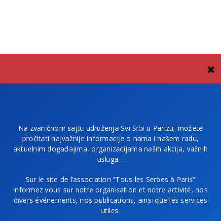
Na zvaničnom sajtu udruženja Svi Srbi u Parizu, možete
pročitati najvažnije informacije o nama i našem radu,
aktuelnim događajima, organizacijama naših akcija, važnih
usluga…
Sur le site de l’association “Tous les Serbes à Paris”
informez vous sur notre organisation et notre activité, nos
divers événements, nos publications, ainsi que les services
utiles.