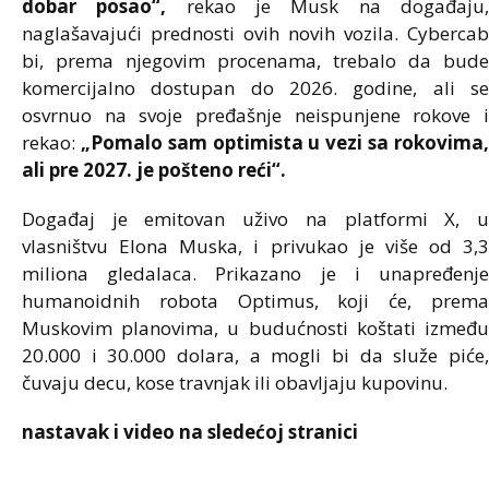
dobar posao“,
rekao je Musk na događaju
naglašavajući prednosti ovih novih vozila. Cybercab
bi, prema njegovim procenama, trebalo da bude
komercijalno dostupan do 2026. godine, ali se
osvrnuo na svoje pređašnje neispunjene rokove i
rekao:
„Pomalo sam optimista u vezi sa rokovima,
ali pre 2027. je pošteno reći“.
Događaj je emitovan uživo na platformi X, u
vlasništvu Elona Muska, i privukao je više od 3,3
miliona gledalaca. Prikazano je i unapređenje
humanoidnih robota Optimus, koji će, prema
Muskovim planovima, u budućnosti koštati između
20.000 i 30.000 dolara, a mogli bi da služe piće,
čuvaju decu, kose travnjak ili obavljaju kupovinu.
nastavak i video na sledećoj stranici