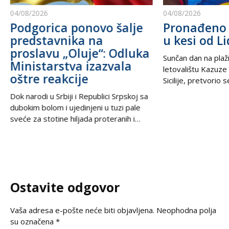
04/08/2026
04/08/2026
Podgorica ponovo šalje
Pronađeno 
predstavnika na
u kesi od Li
proslavu „Oluje“: Odluka
Sunčan dan na plaži
Ministarstva izazvala
letovalištu Kazuze
oštre reakcije
Sicilije, pretvorio 
trilera kada su izne
Dok narodi u Srbiji i Republici Srpskoj sa
pesku uočili neobič
dubokim bolom i ujedinjeni u tuzi pale
izbacili talasi. U
sveće za stotine hiljada proteranih i
kesama za zamrziv
hiljade nevino stradalih u krvavom
nevjerovatnih 665.
pogromu 1995. godine, iz Podgorice
Sve je počelo neda
stiže vest koja ponovo otvara stare
pokvario čamac
rane i izaziva gnev u regionu. U danima
kada se na prostranstvima Balkana tiho i
Ostavite odgovor
dostojanstveno odaje počast
Vaša adresa e-pošte neće biti objavljena.
Neophodna polja
su označena
*