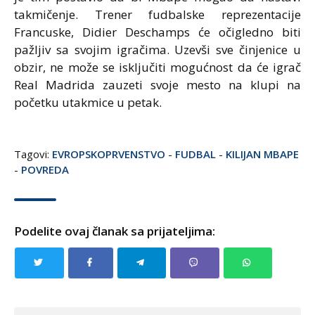
takmičenje. Trener fudbalske reprezentacije
Francuske, Didier Deschamps će očigledno biti
pažljiv sa svojim igračima. Uzevši sve činjenice u
obzir, ne može se isključiti mogućnost da će igrač
Real Madrida zauzeti svoje mesto na klupi na
početku utakmice u petak.
Tagovi:
EVROPSKOPRVENSTVO
-
FUDBAL
-
KILIJAN MBAPE
-
POVREDA
Podelite ovaj članak sa prijateljima: