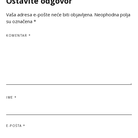
Ostavite odgovor
dostojanstveno odaje počast
Vaša adresa e-pošte neće biti objavljena.
Neophodna polja
su označena
*
KOMENTAR
*
IME
*
E-POŠTA
*