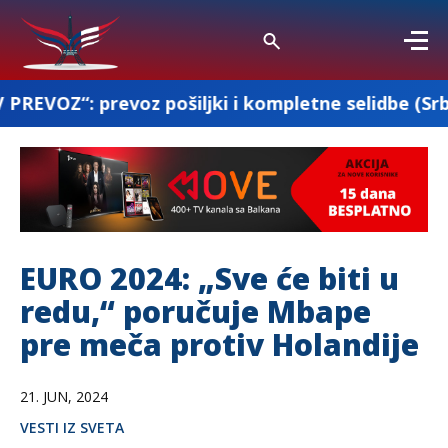
oz pošiljki i kompletne selidbe (Srbija-Francuska
EURO 2024: „Sve će biti u
redu,“ poručuje Mbape
pre meča protiv Holandije
21. JUN, 2024
VESTI IZ SVETA