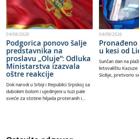
04/08/2026
04/08/2026
Podgorica ponovo šalje
Pronađeno 
predstavnika na
u kesi od Li
proslavu „Oluje“: Odluka
Sunčan dan na plaži
Ministarstva izazvala
letovalištu Kazuze
oštre reakcije
Sicilije, pretvorio 
trilera kada su izne
Dok narodi u Srbiji i Republici Srpskoj sa
pesku uočili neobič
dubokim bolom i ujedinjeni u tuzi pale
izbacili talasi. U
sveće za stotine hiljada proteranih i
kesama za zamrziv
hiljade nevino stradalih u krvavom
nevjerovatnih 665.
pogromu 1995. godine, iz Podgorice
Sve je počelo neda
stiže vest koja ponovo otvara stare
pokvario čamac
rane i izaziva gnev u regionu. U danima
kada se na prostranstvima Balkana tiho i