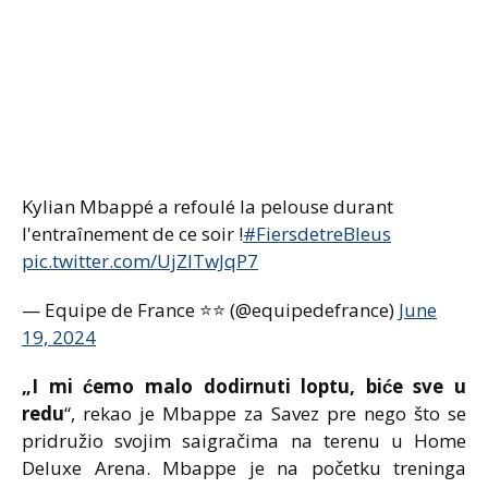
Kylian Mbappé a refoulé la pelouse durant
l'entraînement de ce soir !
#FiersdetreBleus
pic.twitter.com/UjZITwJqP7
— Equipe de France ⭐⭐ (@equipedefrance)
June
19, 2024
„I mi ćemo malo dodirnuti loptu, biće sve u
redu
“, rekao je Mbappe za Savez pre nego što se
pridružio svojim saigračima na terenu u Home
Deluxe Arena. Mbappe je na početku treninga