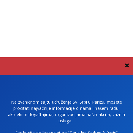
Na zvaničnom sajtu udruženja Svi Srbi u Parizu, možete
pročitati najvažnije informacije o nama i našem radu,
aktuelnim događajima, organizacijama naših akcija, važnih
usluga…
Sur le site de l’association “Tous les Serbes à Paris”