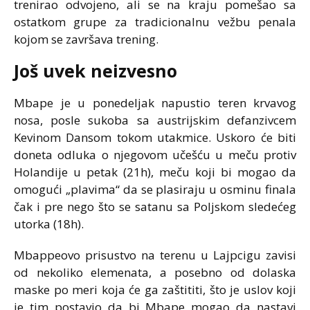
trenirao odvojeno, ali se na kraju pomešao sa
ostatkom grupe za tradicionalnu vežbu penala
kojom se završava trening.
Još uvek neizvesno
Mbape je u ponedeljak napustio teren krvavog
nosa, posle sukoba sa austrijskim defanzivcem
Kevinom Dansom tokom utakmice. Uskoro će biti
doneta odluka o njegovom učešću u meču protiv
Holandije u petak (21h), meču koji bi mogao da
omogući „plavima“ da se plasiraju u osminu finala
čak i pre nego što se satanu sa Poljskom sledećeg
utorka (18h).
Mbappeovo prisustvo na terenu u Lajpcigu zavisi
od nekoliko elemenata, a posebno od dolaska
maske po meri koja će ga zaštititi, što je uslov koji
je tim postavio da bi Mbape mogao da nastavi