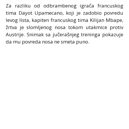
Za razliku od odbrambenog igrača francuskog
tima Dayot Upamecano, koji je zadobio povredu
levog lista, kapiten francuskog tima Kilijan Mbape,
žrtva je slomljenog nosa tokom utakmice protiv
Austrije. Snimak sa jučerašnjeg treninga pokazuje
da mu povreda nosa ne smeta puno.