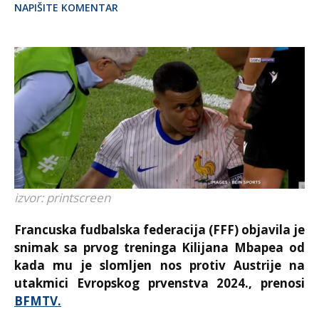
NAPIŠITE KOMENTAR
izvor: printscreen
Francuska fudbalska federacija (FFF) objavila je
snimak sa prvog treninga Kilijana Mbapea od
kada mu je slomljen nos protiv Austrije na
utakmici Evropskog prvenstva 2024., prenosi
BFMTV.