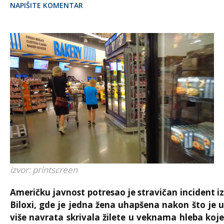
NAPIŠITE KOMENTAR
izvor: printscreen
Američku javnost potresao je stravičan incident iz
Biloxi
, gde je jedna žena uhapšena nakon što je u
više navrata skrivala žilete u veknama hleba koje