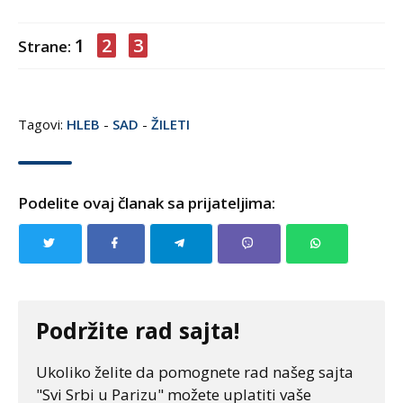
1
2
3
Strane:
Tagovi:
HLEB
-
SAD
-
ŽILETI
Podelite ovaj članak sa prijateljima:
Podržite rad sajta!
Ukoliko želite da pomognete rad našeg sajta
"Svi Srbi u Parizu" možete uplatiti vaše