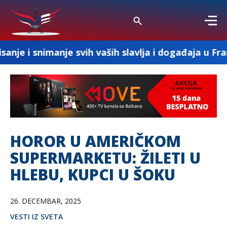
nje svih vaših slavlja i događaja u Francuskoj
HOROR U AMERIČKOM
SUPERMARKETU: ŽILETI U
HLEBU, KUPCI U ŠOKU
26. DECEMBAR, 2025
VESTI IZ SVETA