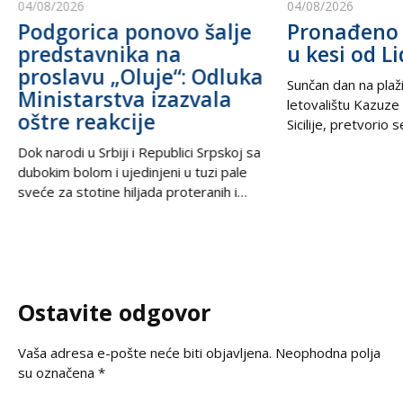
04/08/2026
04/08/2026
Podgorica ponovo šalje
Pronađeno 
predstavnika na
u kesi od Li
proslavu „Oluje“: Odluka
Sunčan dan na plaži
Ministarstva izazvala
letovalištu Kazuze
oštre reakcije
Sicilije, pretvorio 
trilera kada su izne
Dok narodi u Srbiji i Republici Srpskoj sa
pesku uočili neobič
dubokim bolom i ujedinjeni u tuzi pale
izbacili talasi. U
sveće za stotine hiljada proteranih i
kesama za zamrziv
hiljade nevino stradalih u krvavom
nevjerovatnih 665.
pogromu 1995. godine, iz Podgorice
Sve je počelo neda
stiže vest koja ponovo otvara stare
pokvario čamac
rane i izaziva gnev u regionu. U danima
kada se na prostranstvima Balkana tiho i
Ostavite odgovor
dostojanstveno odaje počast
Vaša adresa e-pošte neće biti objavljena.
Neophodna polja
su označena
*