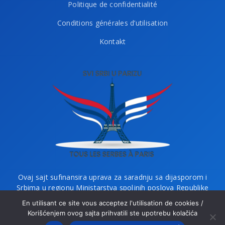
Politique de confidentialité
Conditions générales d’utilisation
Kontakt
Ovaj sajt sufinansira uprava za saradnju sa dijasporom i
Srbima u regionu Ministarstva spoljnih poslova Republike
Srbije i Ministarstvo bez portfelja zaduženo za dijasporu.
En utilisant ce site vous acceptez l'utilisation de cookies /
Korišćenjem ovog sajta prihvatili ste upotrebu kolačića