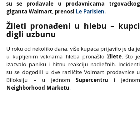
su se prodavale u prodavnicama trgovačkog
giganta
Walmart, prenosi
Le Parisien.
Žileti pronađeni u hlebu – kupci
digli uzbunu
U roku od nekoliko dana, više kupaca prijavilo je da je
u kupljenim veknama hleba pronašlo
žilete
, što j
izazvalo paniku i hitnu reakciju nadležnih. Incidenti
su se dogodili u dve različite Volmart prodavnice u
Biloksiju – u jednom
Supercentru
i jednom
Neighborhood Marketu
.