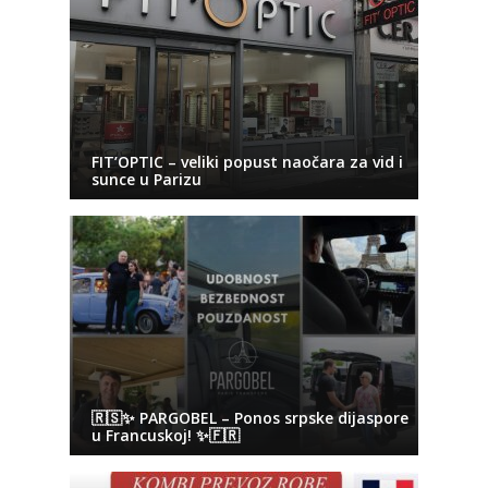
FIT’OPTIC – veliki popust naočara za vid i
sunce u Parizu
🇷🇸✨ PARGOBEL – Ponos srpske dijaspore
u Francuskoj! ✨🇫🇷