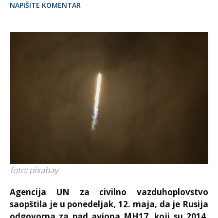
NAPIŠITE KOMENTAR
foto: pixabay
Agencija UN za civilno vazduhoplovstvo
saopštila je u ponedeljak, 12. maja, da je Rusija
odgovorna za pad aviona MH17, koji su 2014.