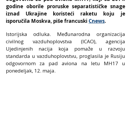
godine oborile proruske separatističke snage
iznad Ukrajine koristeći raketu koju je
isporučila Moskva, piše francuski
Cnews
.
Istorijska odluka. Međunarodna organizacija
civilnog vazduhoplovstva (ICAO), agencija
Ujedinjenih nacija koja pomaže u razvoju
standarda u vazduhoplovstvu, proglasila je Rusiju
odgovornom za pad aviona na letu MH17 u
ponedeljak, 12. maja.