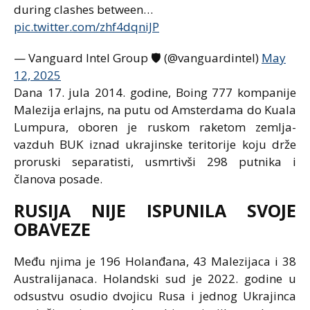
during clashes between…
pic.twitter.com/zhf4dqniJP
— Vanguard Intel Group 🛡 (@vanguardintel)
May
12, 2025
Dana 17. jula 2014. godine, Boing 777 kompanije
Malezija erlajns, na putu od Amsterdama do Kuala
Lumpura, oboren je ruskom raketom zemlja-
vazduh BUK iznad ukrajinske teritorije koju drže
proruski separatisti, usmrtivši 298 putnika i
članova posade.
RUSIJA NIJE ISPUNILA SVOJE
OBAVEZE
Među njima je 196 Holanđana, 43 Malezijaca i 38
Australijanaca. Holandski sud je 2022. godine u
odsustvu osudio dvojicu Rusa i jednog Ukrajinca