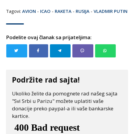
Tagovi:
AVION
-
ICAO
-
RAKETA
-
RUSIJA
-
VLADMIR PUTIN
Podelite ovaj članak sa prijateljima:
Podržite rad sajta!
Ukoliko želite da pomognete rad našeg sajta
"Svi Srbi u Parizu" možete uplatiti vaše
donacije preko paypal-a ili vaše bankarske
kartice.