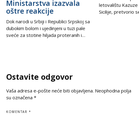
Ministarstva izazvala
letovalištu Kazuze
oštre reakcije
Sicilije, pretvorio 
trilera kada su izne
Dok narodi u Srbiji i Republici Srpskoj sa
pesku uočili neobič
dubokim bolom i ujedinjeni u tuzi pale
izbacili talasi. U
sveće za stotine hiljada proteranih i
kesama za zamrziv
hiljade nevino stradalih u krvavom
nevjerovatnih 665.
pogromu 1995. godine, iz Podgorice
Sve je počelo neda
stiže vest koja ponovo otvara stare
pokvario čamac
rane i izaziva gnev u regionu. U danima
kada se na prostranstvima Balkana tiho i
Ostavite odgovor
dostojanstveno odaje počast
Vaša adresa e-pošte neće biti objavljena.
Neophodna polja
su označena
*
KOMENTAR
*