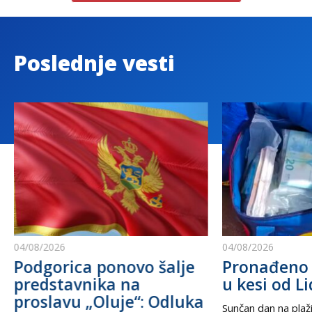
Poslednje vesti
04/08/2026
04/08/2026
Podgorica ponovo šalje
Pronađeno 
predstavnika na
u kesi od Li
proslavu „Oluje“: Odluka
Sunčan dan na plaži