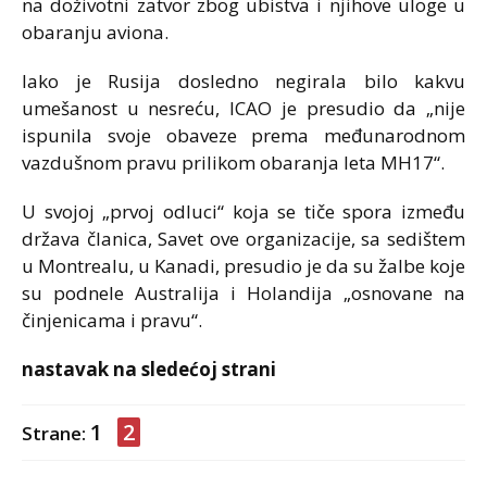
na doživotni zatvor zbog ubistva i njihove uloge u
obaranju aviona.
Iako je Rusija dosledno negirala bilo kakvu
umešanost u nesreću, ICAO je presudio da „nije
ispunila svoje obaveze prema međunarodnom
vazdušnom pravu prilikom obaranja leta MH17“.
U svojoj „prvoj odluci“ koja se tiče spora između
država članica, Savet ove organizacije, sa sedištem
u Montrealu, u Kanadi, presudio je da su žalbe koje
su podnele Australija i Holandija „osnovane na
činjenicama i pravu“.
nastavak na sledećoj strani
1
2
Strane: