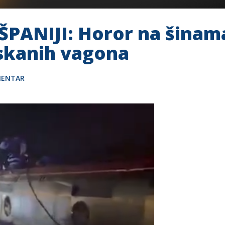
ŠPANIJI: Horor na šinam
rskanih vagona
MENTAR