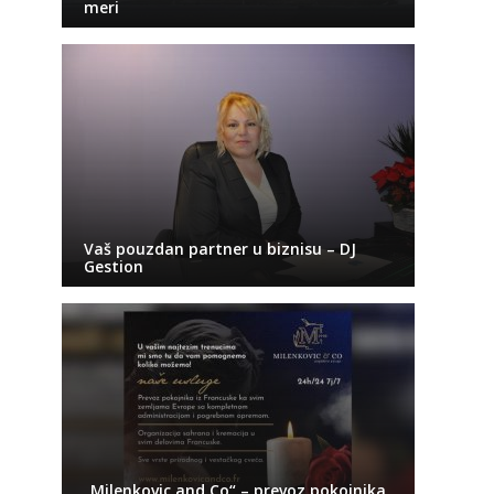
meri
Vaš pouzdan partner u biznisu – DJ
Gestion
„Milenkovic and Co“ – prevoz pokojnika,