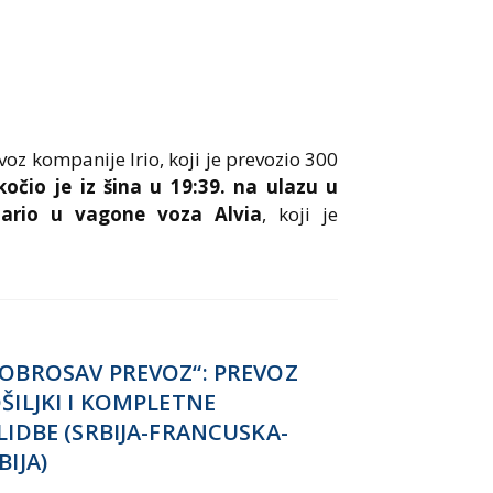
oz kompanije Irio, koji je prevozio 300
kočio je iz šina u 19:39. na ulazu u
dario u vagone voza Alvia
, koji je
OBROSAV PREVOZ“: PREVOZ
ŠILJKI I KOMPLETNE
LIDBE (SRBIJA-FRANCUSKA-
BIJA)