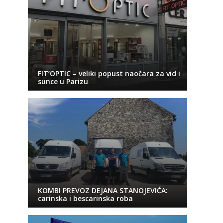
FIT’OPTIC – veliki popust naočara za vid i
sunce u Parizu
KOMBI PREVOZ DEJANA STANOJEVIĆA:
carinska i bescarinska roba