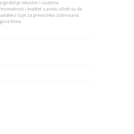
ogodišnje iskustvo i izuzetna
esionalnost i kvalitet u poslu učinili su da
nadaleko čuje za prevoznika Dobrosava.
gova firma