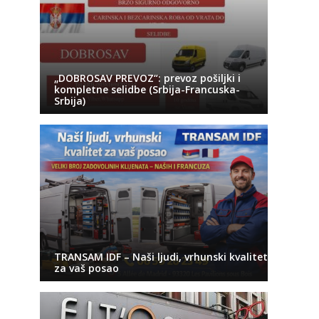
„DOBROSAV PREVOZ“: prevoz pošiljki i
kompletne selidbe (Srbija-Francuska-
Srbija)
TRANSAM IDF – Naši ljudi, vrhunski kvalitet
za vaš posao