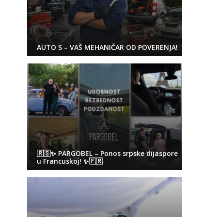
AUTO S – VAŠ MEHANIČAR OD POVERENJA!
🇷🇸✨ PARGOBEL – Ponos srpske dijaspore
u Francuskoj! ✨🇫🇷