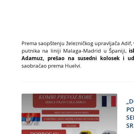
Prema saopštenju železničkog upravljača Adif, v
putnika na liniji Malaga-Madrid u Španiji,
is
Adamuz, prešao na susedni kolosek i u
saobraćao prema Huelvi.
„D
PO
SE
SR