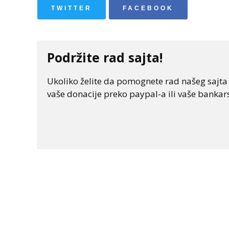
TWITTER
FACEBOOK
Podržite rad sajta!
Ukoliko želite da pomognete rad našeg sajta "
vaše donacije preko paypal-a ili vaše bankars