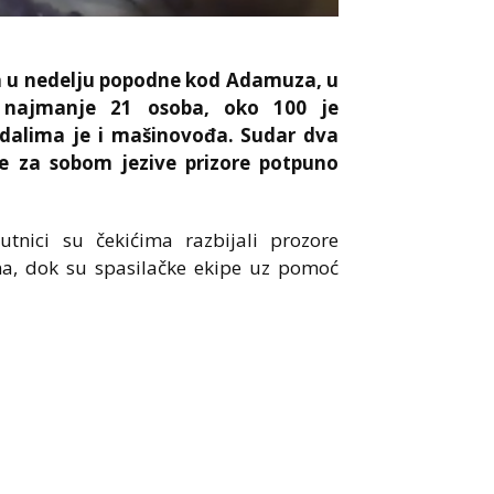
ila u nedelju popodne kod Adamuza, u
je najmanje 21 osoba, oko 100 je
adalima je i mašinovođa. Sudar dva
je za sobom jezive prizore potpuno
nici su čekićima razbijali prozore
na, dok su spasilačke ekipe uz pomoć