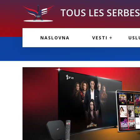
TOUS LES SERBES 
VESTI IZ FRANCU
OGL
NASLOVNA
VESTI
USL
VESTI IZ SRBIJE
VAŽ
VESTI IZ SVETA
KOR
INF