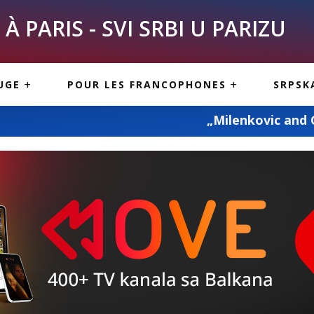
À PARIS - SVI SRBI U PARIZU
SKE
ASI
TOUS LES SERBES À
UGE
POUR LES FRANCOPHONES
SRPSK
PARIS
NE USLUGE
ARTICLES DE BLOG
„Milenkovic and Co“ – prevoz po
ISNE
ORMACIJE
CUISINE SERBE
SERVICES