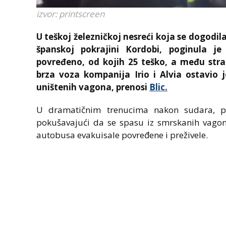
izvor: printscreen
U teškoj železničkoj nesreći koja se dogod
španskoj pokrajini Kordobi, poginula 
povređeno, od kojih 25 teško, a među str
brza voza kompanija Irio i Alvia ostavio 
uništenih vagona, prenosi
Blic.
U dramatičnim trenucima nakon sudara, put
pokušavajući da se spasu iz smrskanih vago
autobusa evakuisale povređene i preživele.