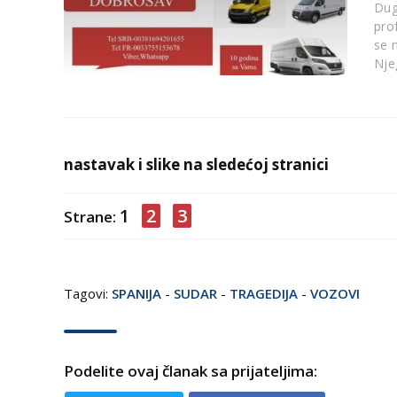
Dug
prof
se 
Nje
nastavak i slike na sledećoj stranici
1
2
3
Strane:
Tagovi:
SPANIJA
-
SUDAR
-
TRAGEDIJA
-
VOZOVI
Podelite ovaj članak sa prijateljima: