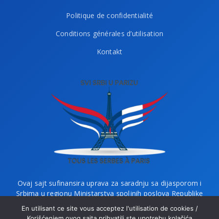
Politique de confidentialité
Conditions générales d’utilisation
Kontakt
Ovaj sajt sufinansira uprava za saradnju sa dijasporom i
Srbima u regionu Ministarstva spoljnih poslova Republike
Srbije i Ministarstvo bez portfelja zaduženo za dijasporu.
En utilisant ce site vous acceptez l'utilisation de cookies /
Korišćenjem ovog sajta prihvatili ste upotrebu kolačića