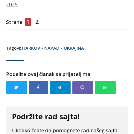
2025
1
2
Strane:
Tagovi:
HARKOV
-
NAPAD
-
UKRAJINA
Podelite ovaj članak sa prijateljima:
Podržite rad sajta!
Ukoliko želite da pomognete rad našeg sajta