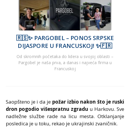
🇷🇸✨ PARGOBEL – PONOS SRPSKE
DIJASPORE U FRANCUSKOJ! ✨🇫🇷
Od skromnih početaka do lidera u svojoj oblasti –
Pargobel je naša prva, a danas i najveća firma u
Francuskoj
Saopšteno je i da je
požar izbio nakon što je ruski
dron pogodio višespratnu zgradu
u Harkovu. Sve
nadležne službe rade na licu mesta. Otklanjanje
posledica je u toku, rekao je ukrajinski zvaničnik.