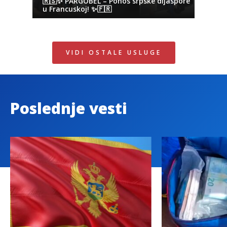
🇷🇸✨ PARGOBEL – Ponos srpske dijaspore
u Francuskoj! ✨🇫🇷
VIDI OSTALE USLUGE
Poslednje vesti