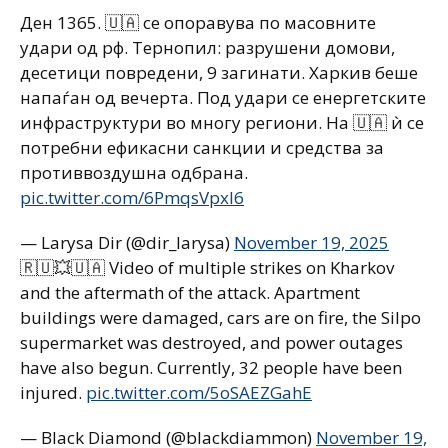
Ден 1365. 🇺🇦 се опоравува по масовните
удари од рф. Тернопил: разрушени домови,
десетици повредени, 9 загинати. Харкив беше
напаѓан од вечерта. Под удари се енергетските
инфраструктури во многу региони. На 🇺🇦 ѝ се
потребни ефикасни санкции и средства за
противвоздушна одбрана.
pic.twitter.com/6PmqsVpxI6
— Larysa Dir (@dir_larysa)
November 19, 2025
🇷🇺💥🇺🇦 Video of multiple strikes on Kharkov
and the aftermath of the attack. Apartment
buildings were damaged, cars are on fire, the Silpo
supermarket was destroyed, and power outages
have also begun. Currently, 32 people have been
injured.
pic.twitter.com/5oSAEZGahE
— Black Diamond (@blackdiammon)
November 19,