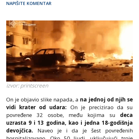
NAPIŠITE KOMENTAR
izvor: printscreen
On je objavio slike napada, a
na jednoj od njih se
vidi krater od udara:
On je precizirao da su
povređene 32 osobe, među kojima su
deca
uzrasta 9 i 13 godina, kao i jedna 18-godišnja
devojčica.
Naveo je i da je šest povređenih
hospitalizovano. Oko 50 ljudi, uključujući troje