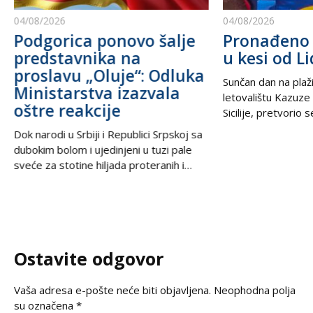
04/08/2026
04/08/2026
Podgorica ponovo šalje
Pronađeno 
predstavnika na
u kesi od Li
proslavu „Oluje“: Odluka
Sunčan dan na plaži
Ministarstva izazvala
letovalištu Kazuze
oštre reakcije
Sicilije, pretvorio 
trilera kada su izne
Dok narodi u Srbiji i Republici Srpskoj sa
pesku uočili neobič
dubokim bolom i ujedinjeni u tuzi pale
izbacili talasi. U
sveće za stotine hiljada proteranih i
kesama za zamrziv
hiljade nevino stradalih u krvavom
nevjerovatnih 665.
pogromu 1995. godine, iz Podgorice
Sve je počelo neda
stiže vest koja ponovo otvara stare
pokvario čamac
rane i izaziva gnev u regionu. U danima
kada se na prostranstvima Balkana tiho i
Ostavite odgovor
dostojanstveno odaje počast
Vaša adresa e-pošte neće biti objavljena.
Neophodna polja
su označena
*