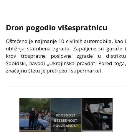
Dron pogodio višespratnicu
Oštećeno je najmanje 10 civilnih automobila, kao i
obližnja stambena zgrada. Zapaljene su garaže i
krov trospratne poslovne zgrade u distriktu
Sobidski, navodi „Ukrajinska pravda“. Pored toga,
značajnu štetu je pretrpeo i supermarket.