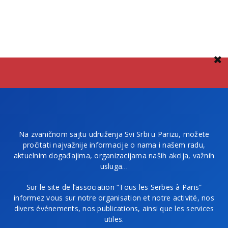
Na zvaničnom sajtu udruženja Svi Srbi u Parizu, možete
pročitati najvažnije informacije o nama i našem radu,
aktuelnim događajima, organizacijama naših akcija, važnih
usluga…
Sur le site de l’association “Tous les Serbes à Paris”
informez vous sur notre organisation et notre activité, nos
divers événements, nos publications, ainsi que les services
utiles.