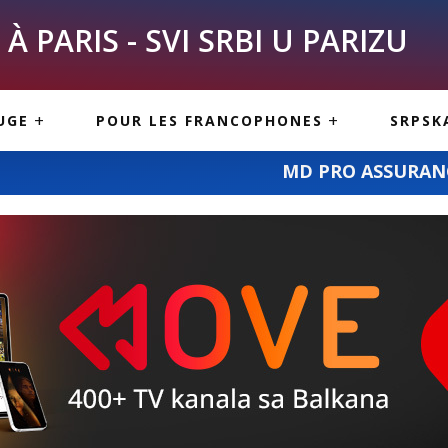
À PARIS - SVI SRBI U PARIZU
SKE
ASI
TOUS LES SERBES À
UGE
POUR LES FRANCOPHONES
SRPSK
PARIS
NE USLUGE
ARTICLES DE BLOG
MD PRO ASSURANCE – osiguranje po v
ISNE
ORMACIJE
CUISINE SERBE
SERVICES