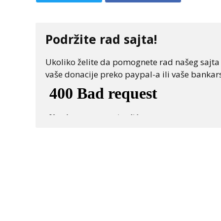
Podržite rad sajta!
Ukoliko želite da pomognete rad našeg sajta "
vaše donacije preko paypal-a ili vaše bankars