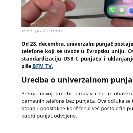
izvor: printscreen
Od 28. decembra, univerzalni punjač posta
telefone koji se uvoze u Evropsku uniju. 
standardizaciju USB-C punjača i uklanjanj
piše
BFM TV.
Uredba o univerzalnom punj
Prema novoj uredbi, prodavci su u obavez
pametnih telefona bez punjača. Ova odluka se te
otpad i podstakne korišćenje već postojećih pu
kupiti punjač odvojeno.