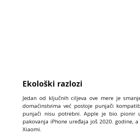
Ekološki razlozi
Jedan od ključnih ciljeva ove mere je sman
domaćinstvima već postoje punjači kompatib
punjači nisu potrebni. Apple je bio pionir u
pakovanja iPhone uređaja još 2020. godine, a 
Xiaomi.