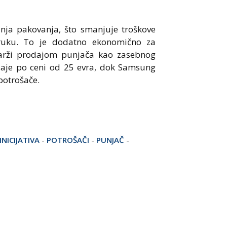
nja pakovanja, što smanjuje troškove
oruku. To je dodatno ekonomično za
arži prodajom punjača kao zasebnog
daje po ceni od 25 evra, dok Samsung
 potrošače.
INICIJATIVA
-
POTROŠAČI
-
PUNJAČ
-