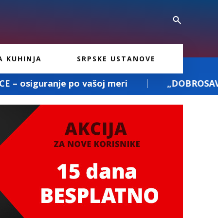
A KUHINJA
SRPSKE USTANOVE
ašoj meri
„DOBROSAV PREVOZ“: prevoz poši