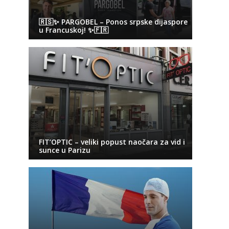
🇷🇸✨ PARGOBEL – Ponos srpske dijaspore
u Francuskoj! ✨🇫🇷
FIT’OPTIC – veliki popust naočara za vid i
sunce u Parizu