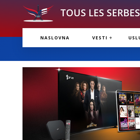
TOUS LES SERBES 
VESTI IZ FRANCU
OGL
NASLOVNA
VESTI
USL
VESTI IZ SRBIJE
VAŽ
VESTI IZ SVETA
KOR
INF