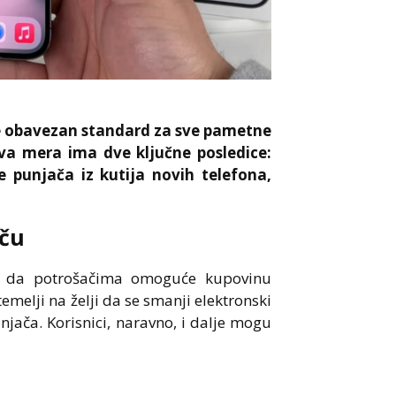
je obavezan standard za sve pametne
Ova mera ima dve ključne posledice:
e punjača iz kutija novih telefona,
aču
i da potrošačima omoguće kupovinu
melji na želji da se smanji elektronski
njača. Korisnici, naravno, i dalje mogu