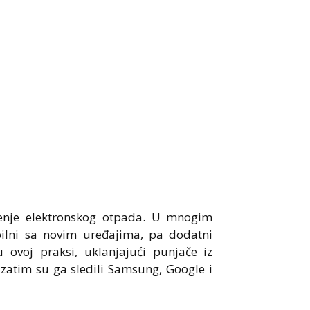
jenje elektronskog otpada. U mnogim
ilni sa novim uređajima, pa dodatni
 ovoj praksi, uklanjajući punjače iz
zatim su ga sledili Samsung, Google i