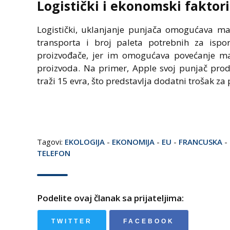
Logistički i ekonomski faktori
Logistički, uklanjanje punjača omogućava ma
transporta i broj paleta potrebnih za isp
proizvođače, jer im omogućava povećanje m
proizvoda. Na primer, Apple svoj punjač pro
traži 15 evra, što predstavlja dodatni trošak za
Tagovi:
EKOLOGIJA
-
EKONOMIJA
-
EU
-
FRANCUSKA
-
TELEFON
Podelite ovaj članak sa prijateljima:
TWITTER
FACEBOOK