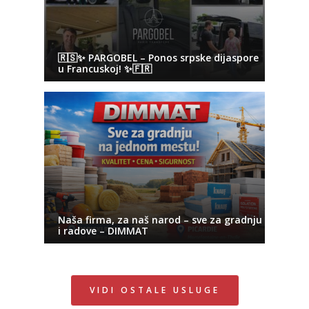
🇷🇸✨ PARGOBEL – Ponos srpske dijaspore
u Francuskoj! ✨🇫🇷
Naša firma, za naš narod – sve za gradnju
i radove – DIMMAT
VIDI OSTALE USLUGE