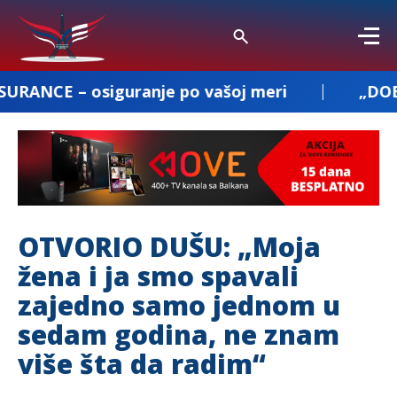
guranje po vašoj meri
„DOBROSAV PREVOZ“
OTVORIO DUŠU: „Moja
žena i ja smo spavali
zajedno samo jednom u
sedam godina, ne znam
više šta da radim“