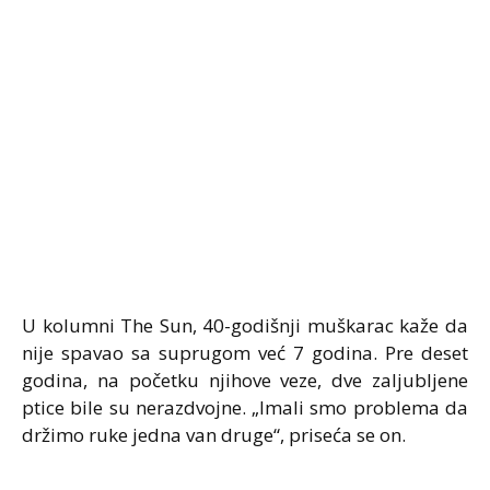
U kolumni The Sun, 40-godišnji muškarac kaže da
nije spavao sa suprugom već 7 godina. Pre deset
godina, na početku njihove veze, dve zaljubljene
ptice bile su nerazdvojne. „Imali smo problema da
držimo ruke jedna van druge“, priseća se on.