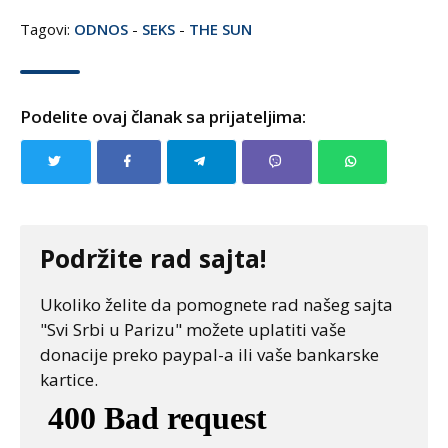
Tagovi:
ODNOS
-
SEKS
-
THE SUN
Podelite ovaj članak sa prijateljima:
Podržite rad sajta!
Ukoliko želite da pomognete rad našeg sajta
"Svi Srbi u Parizu" možete uplatiti vaše
donacije preko paypal-a ili vaše bankarske
kartice.