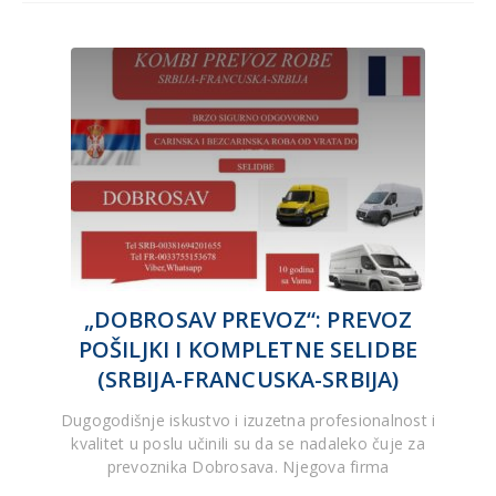
„DOBROSAV PREVOZ“: PREVOZ
POŠILJKI I KOMPLETNE SELIDBE
(SRBIJA-FRANCUSKA-SRBIJA)
Dugogodišnje iskustvo i izuzetna profesionalnost i
kvalitet u poslu učinili su da se nadaleko čuje za
prevoznika Dobrosava. Njegova firma