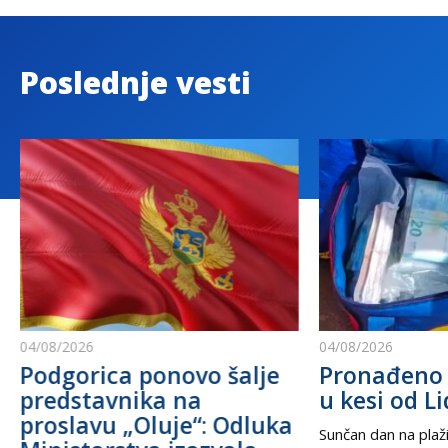
Poslednje vesti
04/08/2026
04/08/2026
Podgorica ponovo šalje
Pronađeno 
predstavnika na
u kesi od Li
proslavu „Oluje“: Odluka
Sunčan dan na plaži