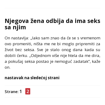
Njegova žena odbija da ima seks
sa njim
On nastavlja: ​​„Iako sam znao da će se s vremenom
ovo promeniti, ništa me ne bi moglo pripremiti za
život bez seksa. Sve je stalo onog dana kada su
dobili ćerku. „Odjednom više nije htela da me dira,
a pokušaj seksa postao je nemoguć zadatak“, kaže
on.
nastavak na sledećoj strani
1
2
Strane: