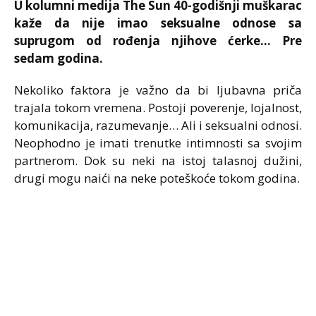
U kolumni medija The Sun 40-godišnji muškarac
kaže da nije imao seksualne odnose sa
suprugom od rođenja njihove ćerke… Pre
sedam godina.
Nekoliko faktora je važno da bi ljubavna priča
trajala tokom vremena. Postoji poverenje, lojalnost,
komunikacija, razumevanje… Ali i seksualni odnosi.
Neophodno je imati trenutke intimnosti sa svojim
partnerom. Dok su neki na istoj talasnoj dužini,
drugi mogu naići na neke poteškoće tokom godina.