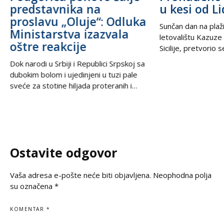
predstavnika na
u kesi od Li
proslavu „Oluje“: Odluka
Sunčan dan na plaži
Ministarstva izazvala
letovalištu Kazuze
oštre reakcije
Sicilije, pretvorio 
trilera kada su izne
Dok narodi u Srbiji i Republici Srpskoj sa
pesku uočili neobič
dubokim bolom i ujedinjeni u tuzi pale
izbacili talasi. U
sveće za stotine hiljada proteranih i
kesama za zamrziv
hiljade nevino stradalih u krvavom
nevjerovatnih 665.
pogromu 1995. godine, iz Podgorice
Sve je počelo neda
stiže vest koja ponovo otvara stare
pokvario čamac
rane i izaziva gnev u regionu. U danima
kada se na prostranstvima Balkana tiho i
Ostavite odgovor
dostojanstveno odaje počast
Vaša adresa e-pošte neće biti objavljena.
Neophodna polja
su označena
*
KOMENTAR
*