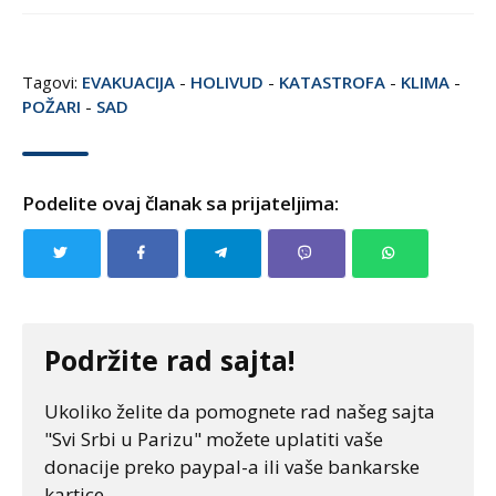
Tagovi:
EVAKUACIJA
-
HOLIVUD
-
KATASTROFA
-
KLIMA
-
POŽARI
-
SAD
Podelite ovaj članak sa prijateljima:
Podržite rad sajta!
Ukoliko želite da pomognete rad našeg sajta
"Svi Srbi u Parizu" možete uplatiti vaše
donacije preko paypal-a ili vaše bankarske
kartice.