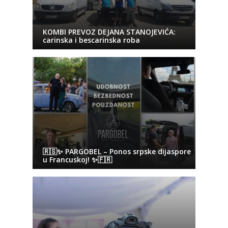
KOMBI PREVOZ DEJANA STANOJEVIĆA:
carinska i bescarinska roba
🇷🇸✨ PARGOBEL – Ponos srpske dijaspore
u Francuskoj! ✨🇫🇷