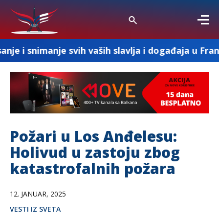
je svih vaših slavlja i događaja u Francuskoj
Požari u Los Anđelesu:
Holivud u zastoju zbog
katastrofalnih požara
12. JANUAR, 2025
VESTI IZ SVETA