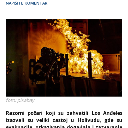
NAPIŠITE KOMENTAR
foto: pixabay
Razorni požari koji su zahvatili Los Anđeles
izazvali su veliki zastoj u Holivudu, gde su
evakuacije, otkazivanja događaja i zatvaranje