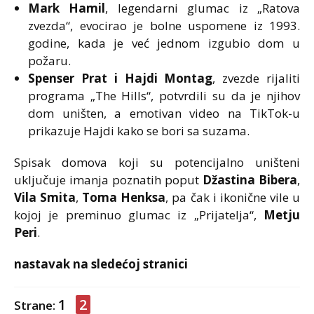
Mark Hamil
, legendarni glumac iz „Ratova
zvezda“, evocirao je bolne uspomene iz 1993.
godine, kada je već jednom izgubio dom u
požaru.
Spenser Prat i Hajdi Montag
, zvezde rijaliti
programa „The Hills“, potvrdili su da je njihov
dom uništen, a emotivan video na TikTok-u
prikazuje Hajdi kako se bori sa suzama.
Spisak domova koji su potencijalno uništeni
uključuje imanja poznatih poput
Džastina Bibera
,
Vila Smita
,
Toma Henksa
, pa čak i ikonične vile u
kojoj je preminuo glumac iz „Prijatelja“,
Metju
Peri
.
nastavak na sledećoj stranici
1
2
Strane: