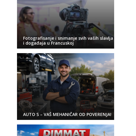
Fotografisanje i snimanje svih vaših slavlja
i događaja u Francuskoj
AUTO S – VAŠ MEHANIČAR OD POVERENJA!