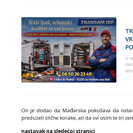
TR
VR
P
U s
mož
upr
On je dodao da Mađarska pokušava da ostane
preduzeli slične korake, ali da svi osim te tri ze
nastavak na sledećoj stranici