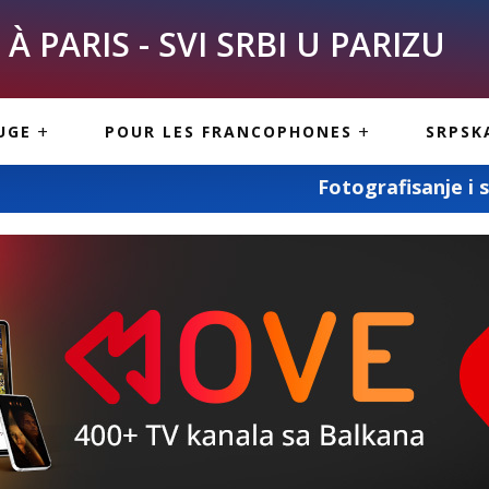
À PARIS - SVI SRBI U PARIZU
SKE
ASI
TOUS LES SERBES À
UGE
POUR LES FRANCOPHONES
SRPSK
PARIS
NE USLUGE
ARTICLES DE BLOG
Fotografisanje i snimanje svih vaš
ISNE
ORMACIJE
CUISINE SERBE
SERVICES