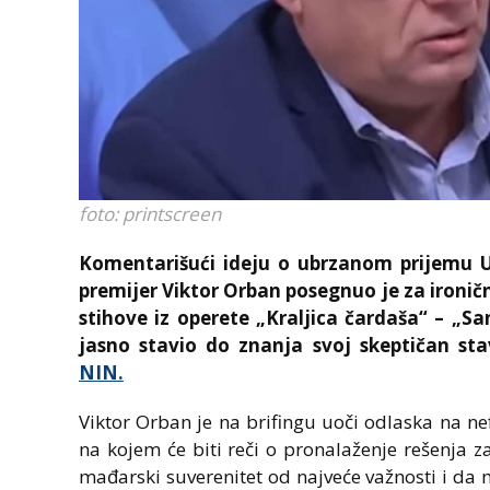
foto: printscreen
Komentarišući ideju o ubrzanom prijemu U
premijer Viktor Orban posegnuo je za ironič
stihove iz operete „Kraljica čardaša“ – „San
jasno stavio do znanja svoj skeptičan st
NIN.
Viktor Orban je na brifingu uoči odlaska na ne
na kojem će biti reči o pronalaženje rešenja 
mađarski suverenitet od najveće važnosti i da