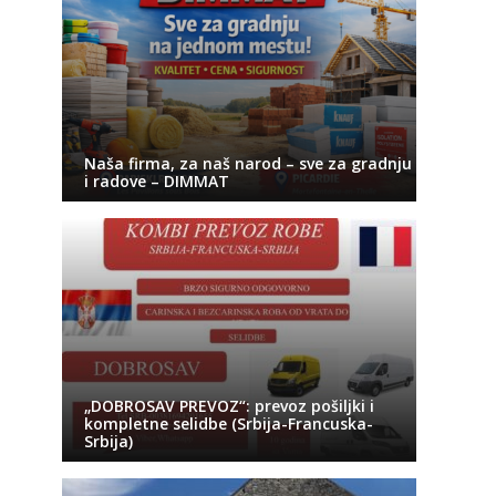
Naša firma, za naš narod – sve za gradnju
i radove – DIMMAT
„DOBROSAV PREVOZ“: prevoz pošiljki i
kompletne selidbe (Srbija-Francuska-
Srbija)