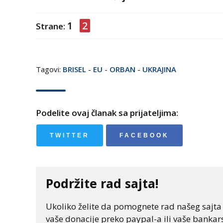
1
2
Strane:
Tagovi:
BRISEL
-
EU
-
ORBAN
-
UKRAJINA
Podelite ovaj članak sa prijateljima:
TWITTER
FACEBOOK
Podržite rad sajta!
Ukoliko želite da pomognete rad našeg sajta "
vaše donacije preko paypal-a ili vaše bankars