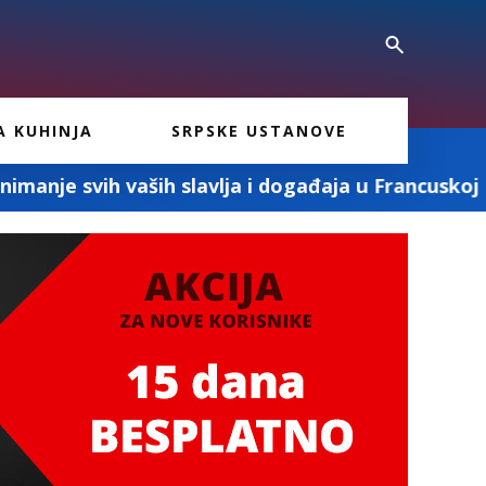
A KUHINJA
SRPSKE USTANOVE
ih slavlja i događaja u Francuskoj
MD PRO 