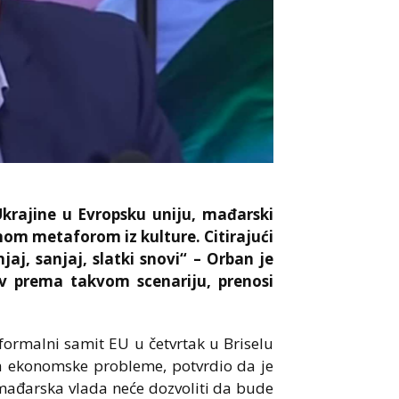
krajine u Evropsku uniju, mađarski
nom metaforom iz kulture. Citirajući
jaj, sanjaj, slatki snovi“ – Orban je
av prema takvom scenariju, prenosi
formalni samit EU u četvrtak u Briselu
za ekonomske probleme, potvrdio da je
 mađarska vlada neće dozvoliti da bude