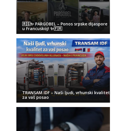
🇷🇸✨ PARGOBEL – Ponos srpske dijaspore
u Francuskoj! ✨🇫🇷
TRANSAM IDF – Naši ljudi, vrhunski kvalitet
za vaš posao