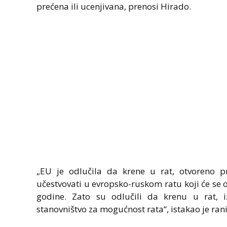
prećena ili ucenjivana, prenosi Hirado.
„EU je odlučila da krene u rat, otvoreno p
učestvovati u evropsko-ruskom ratu koji će se o
godine. Zato su odlučili da krenu u rat, 
stanovništvo za mogućnost rata“, istakao je ran