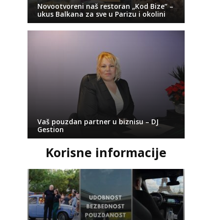
Novootvoreni naš restoran „Kod Bize“ –
ukus Balkana za sve u Parizu i okolini
Vaš pouzdan partner u biznisu – DJ
Gestion
Korisne informacije