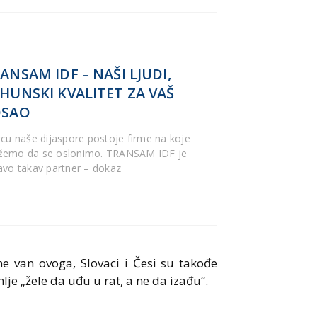
ANSAM IDF – NAŠI LJUDI,
HUNSKI KVALITET ZA VAŠ
OSAO
rcu naše dijaspore postoje firme na koje
emo da se oslonimo. TRANSAM IDF je
avo takav partner – dokaz
 van ovoga, Slovaci i Česi su takođe
mlje „žele da uđu u rat, a ne da izađu“.