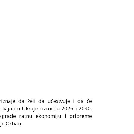
riznaje da želi da učestvuje i da će
dvijati u Ukrajini između 2026. i 2030.
izgrade ratnu ekonomiju i pripreme
ije Orban.