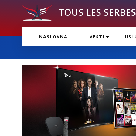
TOUS LES SERBES 
VESTI IZ FRANCU
OGL
NASLOVNA
VESTI
USL
VESTI IZ SRBIJE
VAŽ
VESTI IZ SVETA
KOR
INF