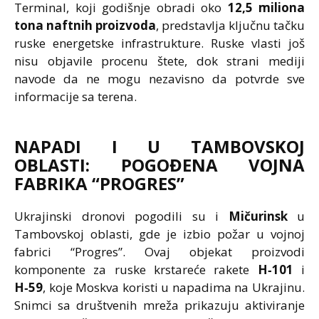
Terminal, koji godišnje obradi oko
12,5 miliona
tona naftnih proizvoda
, predstavlja ključnu tačku
ruske energetske infrastrukture. Ruske vlasti još
nisu objavile procenu štete, dok strani mediji
navode da ne mogu nezavisno da potvrde sve
informacije sa terena.
NAPADI I U TAMBOVSKOJ
OBLASTI: POGOĐENA VOJNA
FABRIKA “PROGRES”
Ukrajinski dronovi pogodili su i
Mičurinsk
u
Tambovskoj oblasti, gde je izbio požar u vojnoj
fabrici “Progres”. Ovaj objekat proizvodi
komponente za ruske krstareće rakete
H‑101
i
H‑59
, koje Moskva koristi u napadima na Ukrajinu.
Snimci sa društvenih mreža prikazuju aktiviranje