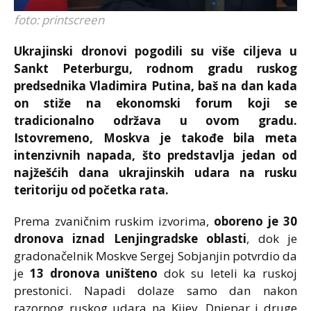
foto: printscreen
Ukrajinski dronovi pogodili su više ciljeva u
Sankt Peterburgu, rodnom gradu ruskog
predsednika Vladimira Putina, baš na dan kada
on stiže na ekonomski forum koji se
tradicionalno održava u ovom gradu.
Istovremeno, Moskva je takođe bila meta
intenzivnih napada, što predstavlja jedan od
najžešćih dana ukrajinskih udara na rusku
teritoriju od početka rata.
Prema zvaničnim ruskim izvorima,
oboreno je 30
dronova iznad Lenjingradske oblasti
, dok je
gradonačelnik Moskve Sergej Sobjanjin potvrdio da
je
13 dronova uništeno
dok su leteli ka ruskoj
prestonici. Napadi dolaze samo dan nakon
razornog ruskog udara na Kijev, Dnjepar i druge