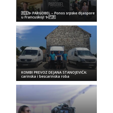
🇷🇸✨ PARGOBEL – Ponos srpske dijaspore
u Francuskoj! ✨🇫🇷
KOMBI PREVOZ DEJANA STANOJEVIĆA:
carinska i bescarinska roba