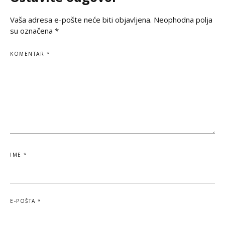
Vaša adresa e-pošte neće biti objavljena.
Neophodna polja
su označena
*
KOMENTAR
*
IME
*
E-POŠTA
*