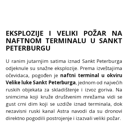
EKSPLOZIJE I VELIKI POŽAR NA
NAFTNOM TERMINALU U SANKT
PETERBURGU
U ranim jutarnjim satima iznad Sankt Peterburga
odjeknule su snažne eksplozije. Prema izveštajima
očevidaca, pogođen je
naftni terminal u okviru
Velike luke Sankt Peterburga
, jednom od najvećih
ruskih objekata za skladištenje i izvoz goriva. Na
snimcima koji kruže društvenim mrežama vidi se
gust crni dim koji se uzdiže iznad terminala, dok
nezavisni ruski kanal Astra navodi da su dronovi
direktno pogodili postrojenje i izazvali veliki požar.