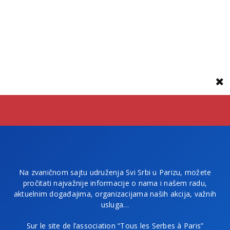
Na zvaničnom sajtu udruženja Svi Srbi u Parizu, možete
pročitati najvažnije informacije o nama i našem radu,
aktuelnim događajima, organizacijama naših akcija, važnih
usluga…
Sur le site de l’association “Tous les Serbes à Paris”