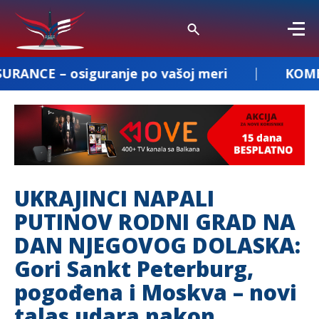
guranje po vašoj meri
KOMBI PREVOZ DEJ
UKRAJINCI NAPALI
PUTINOV RODNI GRAD NA
DAN NJEGOVOG DOLASKA:
Gori Sankt Peterburg,
pogođena i Moskva – novi
talas udara nakon