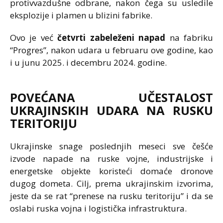
protivvazdušne odbrane, nakon čega su usledile
eksplozije i plamen u blizini fabrike.
Ovo je već
četvrti zabeleženi napad
na fabriku
“Progres”, nakon udara u februaru ove godine, kao
i u junu 2025. i decembru 2024. godine.
POVEĆANA UČESTALOST
UKRAJINSKIH UDARA NA RUSKU
TERITORIJU
Ukrajinske snage poslednjih meseci sve češće
izvode napade na ruske vojne, industrijske i
energetske objekte koristeći domaće dronove
dugog dometa. Cilj, prema ukrajinskim izvorima,
jeste da se rat “prenese na rusku teritoriju” i da se
oslabi ruska vojna i logistička infrastruktura.