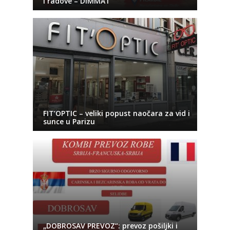
i radove – DIMMAT
FIT’OPTIC – veliki popust naočara za vid i
sunce u Parizu
„DOBROSAV PREVOZ“: prevoz pošiljki i