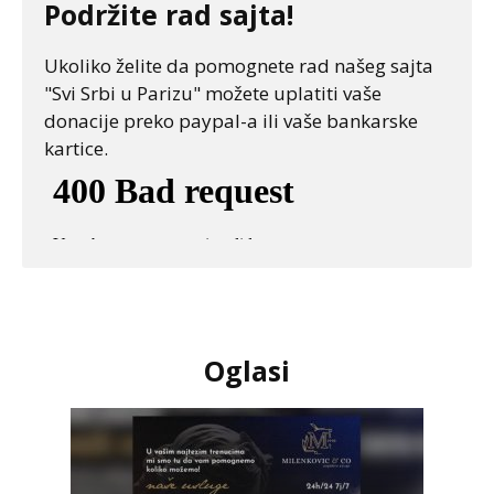
Podržite rad sajta!
Ukoliko želite da pomognete rad našeg sajta
"Svi Srbi u Parizu" možete uplatiti vaše
donacije preko paypal-a ili vaše bankarske
kartice.
Oglasi