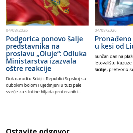
04/08/2026
04/08/2026
Podgorica ponovo šalje
Pronađeno 
predstavnika na
u kesi od Li
proslavu „Oluje“: Odluka
Sunčan dan na plaži
Ministarstva izazvala
letovalištu Kazuze
oštre reakcije
Sicilije, pretvorio 
trilera kada su izne
Dok narodi u Srbiji i Republici Srpskoj sa
pesku uočili neobič
dubokim bolom i ujedinjeni u tuzi pale
izbacili talasi. U
sveće za stotine hiljada proteranih i
kesama za zamrziv
hiljade nevino stradalih u krvavom
nevjerovatnih 665.
pogromu 1995. godine, iz Podgorice
Sve je počelo neda
stiže vest koja ponovo otvara stare
pokvario čamac
rane i izaziva gnev u regionu. U danima
kada se na prostranstvima Balkana tiho i
Ostavite odgovor
dostojanstveno odaje počast