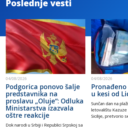
Poslednje vesti
04/08/2026
04/08/2026
Podgorica ponovo šalje
Pronađeno 
predstavnika na
u kesi od Li
proslavu „Oluje“: Odluka
Sunčan dan na plaži
Ministarstva izazvala
letovalištu Kazuze
oštre reakcije
Sicilije, pretvorio 
trilera kada su izne
Dok narodi u Srbiji i Republici Srpskoj sa