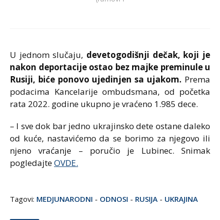
U jednom slučaju,
devetogodišnji dečak, koji je
nakon deportacije ostao bez majke preminule u
Rusiji, biće ponovo ujedinjen sa ujakom.
Prema
podacima Kancelarije ombudsmana, od početka
rata 2022. godine ukupno je vraćeno 1.985 dece.
– I sve dok bar jedno ukrajinsko dete ostane daleko
od kuće, nastavićemo da se borimo za njegovo ili
njeno vraćanje – poručio je Lubinec. Snimak
pogledajte
OVDE.
Tagovi:
MEDJUNARODNI
-
ODNOSI
-
RUSIJA
-
UKRAJINA