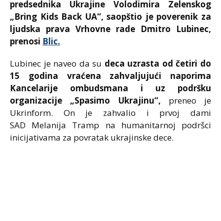
predsednika Ukrajine Volodimira Zelenskog
„Bring Kids Back UA“, saopštio je poverenik za
ljudska prava Vrhovne rade Dmitro Lubinec,
prenosi
Blic.
Lubinec je naveo da su
deca uzrasta od četiri do
15 godina vraćena zahvaljujući naporima
Kancelarije ombudsmana i uz podršku
organizacije „Spasimo Ukrajinu“,
preneo je
Ukrinform. On je zahvalio i prvoj dami
SAD Melanija Tramp na humanitarnoj podršci
inicijativama za povratak ukrajinske dece.