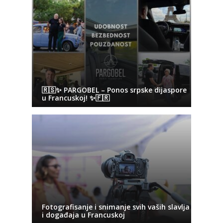
🇷🇸✨ PARGOBEL – Ponos srpske dijaspore
u Francuskoj! ✨🇫🇷
Fotografisanje i snimanje svih vaših slavlja
i događaja u Francuskoj