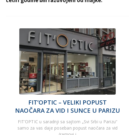
četiri godine bili razdvojeni od majke.
FIT’OPTIC – VELIKI POPUST
NAOČARA ZA VID I SUNCE U PARIZU
FIT’OPTIC u saradnji sa sajtom „Svi Srbi u Parizu“
samo za vas daje poseban popust naočara za vid
(ramovi i