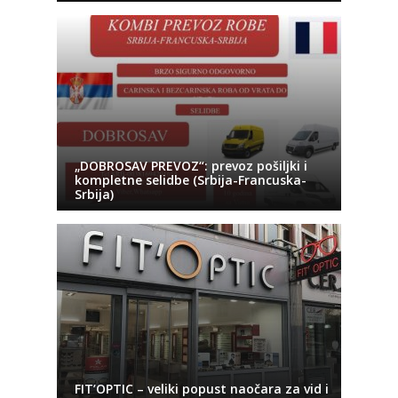
„DOBROSAV PREVOZ“: prevoz pošiljki i
kompletne selidbe (Srbija-Francuska-
Srbija)
FIT’OPTIC – veliki popust naočara za vid i