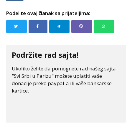
Podelite ovaj članak sa prijateljima:
Podržite rad sajta!
Ukoliko želite da pomognete rad našeg sajta
"Svi Srbi u Parizu" možete uplatiti vaše
donacije preko paypal-a ili vaše bankarske
kartice.