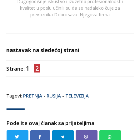
Dugogodišnje iskustvo i izuzetna profesionalnost i
kvalitet u poslu učinili su da se nadaleko čuje za
prevoznika Dobrosava. Njegova firma
nastavak na sledećoj strani
1
2
Strane:
Tagovi:
PRETNJA
-
RUSIJA
-
TELEVIZIJA
Podelite ovaj članak sa prijateljima: