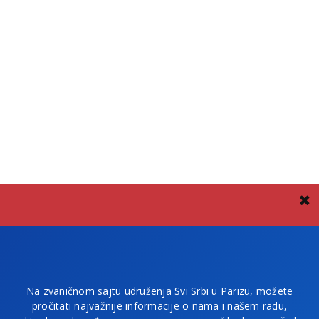
Na zvaničnom sajtu udruženja Svi Srbi u Parizu, možete
pročitati najvažnije informacije o nama i našem radu,