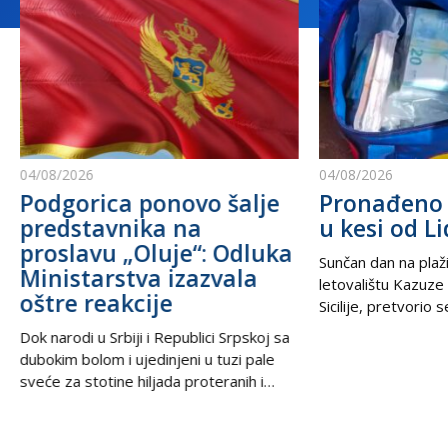
04/08/2026
04/08/2026
Podgorica ponovo šalje
Pronađeno 
predstavnika na
u kesi od Li
proslavu „Oluje“: Odluka
Sunčan dan na plaži
Ministarstva izazvala
letovalištu Kazuze
oštre reakcije
Sicilije, pretvorio 
trilera kada su izne
Dok narodi u Srbiji i Republici Srpskoj sa
pesku uočili neobič
dubokim bolom i ujedinjeni u tuzi pale
izbacili talasi. U
sveće za stotine hiljada proteranih i
kesama za zamrziv
hiljade nevino stradalih u krvavom
nevjerovatnih 665.
pogromu 1995. godine, iz Podgorice
Sve je počelo neda
stiže vest koja ponovo otvara stare