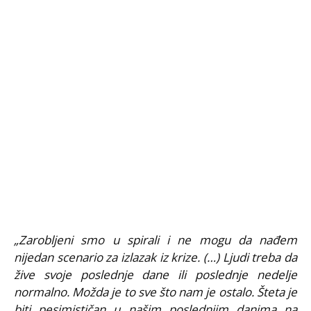
„Zarobljeni smo u spirali i ne mogu da nađem
nijedan scenario za izlazak iz krize. (…) Ljudi treba da
žive svoje poslednje dane ili poslednje nedelje
normalno. Možda je to sve što nam je ostalo. Šteta je
biti pesimističan u našim poslednjim danima na