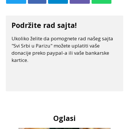
Podržite rad sajta!
Ukoliko želite da pomognete rad našeg sajta
"Svi Srbi u Parizu" možete uplatiti vaše
donacije preko paypal-a ili vaše bankarske
kartice.
Oglasi