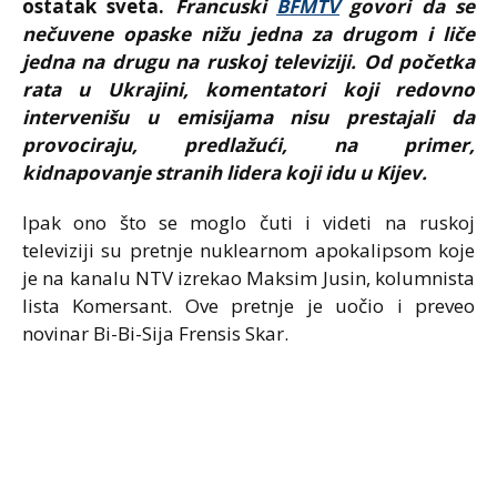
ostatak sveta.
Francuski
BFMTV
govori da se
nečuvene opaske nižu jedna za drugom i liče
jedna na drugu na ruskoj televiziji. Od početka
rata u Ukrajini, komentatori koji redovno
intervenišu u emisijama nisu prestajali da
provociraju, predlažući, na primer,
kidnapovanje stranih lidera koji idu u Kijev.
Ipak ono što se moglo čuti i videti na ruskoj
televiziji su pretnje nuklearnom apokalipsom koje
je na kanalu NTV izrekao Maksim Jusin, kolumnista
lista Komersant. Ove pretnje je uočio i preveo
novinar Bi-Bi-Sija Frensis Skar.