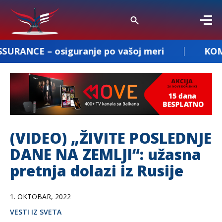
 osiguranje po vašoj meri
KOMBI PREVOZ
(VIDEO) „ŽIVITE POSLEDNJE
DANE NA ZEMLJI“: užasna
pretnja dolazi iz Rusije
1. OKTOBAR, 2022
VESTI IZ SVETA