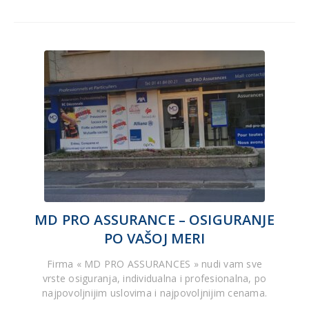
MD PRO ASSURANCE – OSIGURANJE
PO VAŠOJ MERI
Firma « MD PRO ASSURANCES » nudi vam sve
vrste osiguranja, individualna i profesionalna, po
najpovoljnijim uslovima i najpovoljnijim cenama.