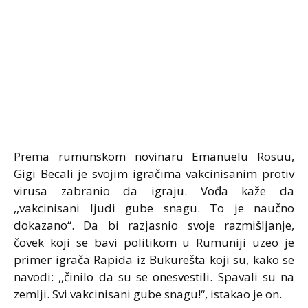
Prema rumunskom novinaru Emanuelu Rosuu,
Gigi Becali je svojim igračima vakcinisanim protiv
virusa zabranio da igraju. Vođa kaže da
,,vakcinisani ljudi gube snagu. To je naučno
dokazano“. Da bi razjasnio svoje razmišljanje,
čovek koji se bavi politikom u Rumuniji uzeo je
primer igrača Rapida iz Bukurešta koji su, kako se
navodi: ,,činilo da su se onesvestili. Spavali su na
zemlji. Svi vakcinisani gube snagu!“, istakao je on.