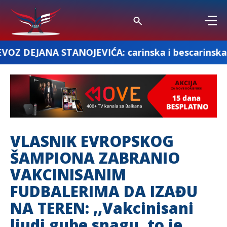
TANOJEVIĆA: carinska i bescarinska roba
VLASNIK EVROPSKOG
ŠAMPIONA ZABRANIO
VAKCINISANIM
FUDBALERIMA DA IZAĐU
NA TEREN: ,,Vakcinisani
ljudi gube snagu, to je