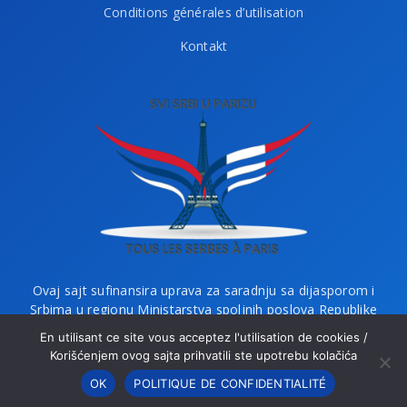
Conditions générales d’utilisation
Kontakt
Ovaj sajt sufinansira uprava za saradnju sa dijasporom i
Srbima u regionu Ministarstva spoljnih poslova Republike
Srbije i Ministarstvo bez portfelja zaduženo za dijasporu.
En utilisant ce site vous acceptez l'utilisation de cookies /
Korišćenjem ovog sajta prihvatili ste upotrebu kolačića
OK
POLITIQUE DE CONFIDENTIALITÉ