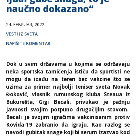
naučno dokazano“
24. FEBRUAR, 2022
VESTI IZ SVETA
NAPIŠITE KOMENTAR
Dok u svim državama u kojima se održavaju
neka sportska tamičenja ističu da sportisti ne
mogu da izađu na teren bez vakcine što se
uzima za primer najbolji teniser sveta Novak
Đoković, vlasnik rumunskog kluba
Steaua
iz
Bukurešta,
Gigi Becali,
privukao je pažnju
javnosti svojim potpuno drugačijim stavom.
Becali je svojim igračima vakcinisanim protiv
Kovida-19 zabranio da igraju. Kao razlog se
navodi gubitak snage koji bi serum izazvao kod