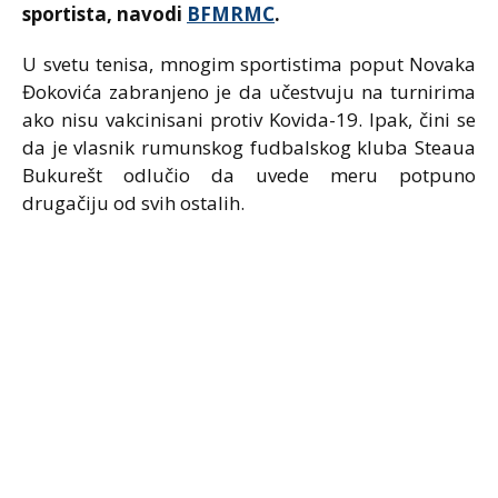
sportista, navodi
BFMRMC
.
U svetu tenisa, mnogim sportistima poput Novaka
Đokovića zabranjeno je da učestvuju na turnirima
ako nisu vakcinisani protiv Kovida-19. Ipak, čini se
da je vlasnik rumunskog fudbalskog kluba Steaua
Bukurešt odlučio da uvede meru potpuno
drugačiju od svih ostalih.