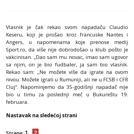
Vlasnik je čak rekao svom napadaču
Claudio
Keseru
, koji je prošao kroz francuske
Nantes
i
Angers
, u napomenama koje prenose medij
Sport.ro, da više nije dobrodošao u klub pošto je
vakcinisan. „Dao sam mu novac, imao sam ugovor
sa njim, on je bio fudbaler, ja sam bio vlasnik.
Rekao sam: ,,Ne možete više da igrate na ovom
nivou. Možete igrati u Rumuniji, ali ne u FCSB i CFR
Cluj
“. Napominjemo da 35-godišnji napadač nije
bio u timu za poslednji meč u Bukureštu 19.
februara.
Nastavak na sledećoj strani
1
2
Strane: