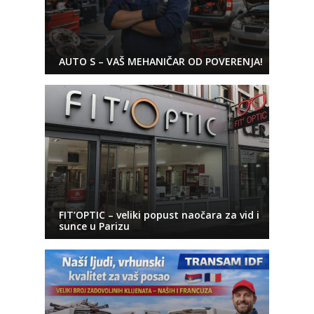
AUTO S – VAŠ MEHANIČAR OD POVERENJA!
FIT’OPTIC – veliki popust naočara za vid i
sunce u Parizu