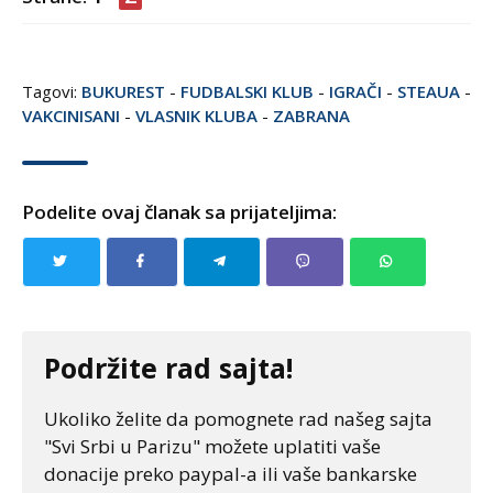
Tagovi:
BUKUREST
-
FUDBALSKI KLUB
-
IGRAČI
-
STEAUA
-
VAKCINISANI
-
VLASNIK KLUBA
-
ZABRANA
Podelite ovaj članak sa prijateljima:
Podržite rad sajta!
Ukoliko želite da pomognete rad našeg sajta
"Svi Srbi u Parizu" možete uplatiti vaše
donacije preko paypal-a ili vaše bankarske