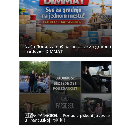
Naša firma, za naš narod – sve za gradnju
i radove – DIMMAT
🇷🇸✨ PARGOBEL – Ponos srpske dijaspore
u Francuskoj! ✨🇫🇷