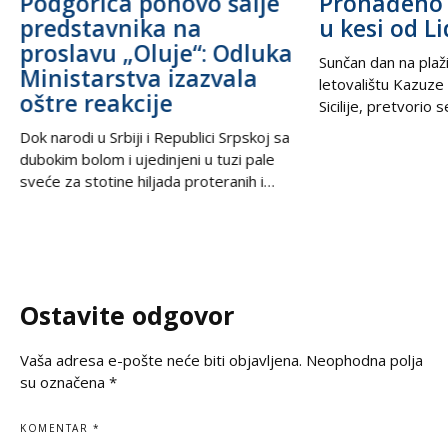
Podgorica ponovo šalje
Pronađeno 
predstavnika na
u kesi od Li
proslavu „Oluje“: Odluka
Sunčan dan na plaži
Ministarstva izazvala
letovalištu Kazuze
oštre reakcije
Sicilije, pretvorio 
trilera kada su izne
Dok narodi u Srbiji i Republici Srpskoj sa
pesku uočili neobič
dubokim bolom i ujedinjeni u tuzi pale
izbacili talasi. U
sveće za stotine hiljada proteranih i
kesama za zamrziv
hiljade nevino stradalih u krvavom
nevjerovatnih 665.
pogromu 1995. godine, iz Podgorice
Sve je počelo neda
stiže vest koja ponovo otvara stare
pokvario čamac
rane i izaziva gnev u regionu. U danima
kada se na prostranstvima Balkana tiho i
Ostavite odgovor
dostojanstveno odaje počast
Vaša adresa e-pošte neće biti objavljena.
Neophodna polja
su označena
*
KOMENTAR
*