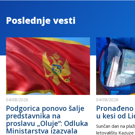
Poslednje vesti
04/08/2026
04/08/2026
Podgorica ponovo šalje
Pronađeno 
predstavnika na
u kesi od Li
proslavu „Oluje“: Odluka
Sunčan dan na plaži
Ministarstva izazvala
letovalištu Kazuze