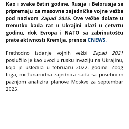
Kao i svake četiri godine, Rusija i Belorusija se
pripremaju za masovne zajedničke vojne vežbe
pod nazivom
Zapad 2025
. Ove vežbe dolaze u
trenutku kada rat u Ukrajini ulazi u četvrtu
godinu, dok Evropa i NATO sa zabrinutošću
prate aktivnosti Kremlja, prenosi
CNEWS.
Prethodno izdanje vojnih vežbi
Zapad 2021
poslužilo je kao uvod u rusku invaziju na Ukrajinu,
koja je usledila u februaru 2022. godine. Zbog
toga, međunarodna zajednica sada sa posebnom
pažnjom analizira planove Moskve za septembar
2025.