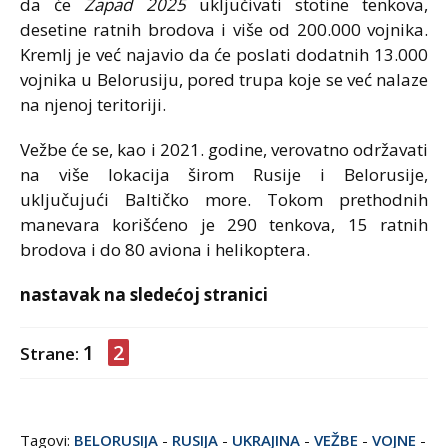
da će
Zapad 2025
uključivati stotine tenkova,
desetine ratnih brodova i više od 200.000 vojnika.
Kremlj je već najavio da će poslati dodatnih 13.000
vojnika u Belorusiju, pored trupa koje se već nalaze
na njenoj teritoriji.
Vežbe će se, kao i 2021. godine, verovatno održavati
na više lokacija širom Rusije i Belorusije,
uključujući Baltičko more. Tokom prethodnih
manevara korišćeno je 290 tenkova, 15 ratnih
brodova i do 80 aviona i helikoptera.
nastavak na sledećoj stranici
1
2
Strane:
Tagovi:
BELORUSIJA
-
RUSIJA
-
UKRAJINA
-
VEŽBE
-
VOJNE
-