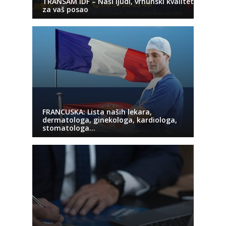
TRANSAM IDF – Naši ljudi, vrhunski kvalitet
za vaš posao
FRANCUSKA: Lista naših lekara,
dermatologa, ginekologa, kardiologa,
stomatologa…