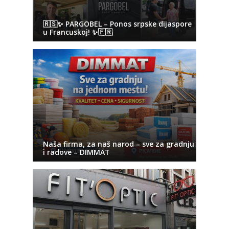
🇷🇸✨ PARGOBEL – Ponos srpske dijaspore
u Francuskoj! ✨🇫🇷
Naša firma, za naš narod – sve za gradnju
i radove – DIMMAT