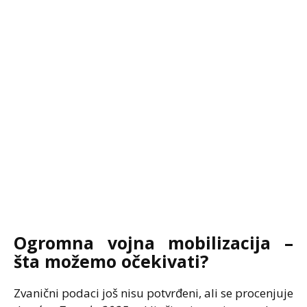
Ogromna vojna mobilizacija –
šta možemo očekivati?
Zvanični podaci još nisu potvrđeni, ali se procenjuje