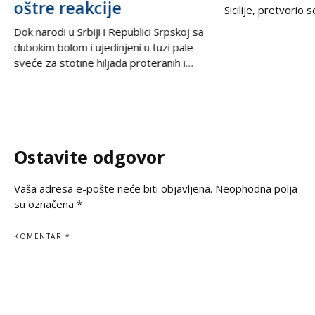
oštre reakcije
Sicilije, pretvorio 
trilera kada su izne
Dok narodi u Srbiji i Republici Srpskoj sa
pesku uočili neobič
dubokim bolom i ujedinjeni u tuzi pale
izbacili talasi. U
sveće za stotine hiljada proteranih i
kesama za zamrziv
hiljade nevino stradalih u krvavom
nevjerovatnih 665.
pogromu 1995. godine, iz Podgorice
Sve je počelo neda
stiže vest koja ponovo otvara stare
pokvario čamac
rane i izaziva gnev u regionu. U danima
kada se na prostranstvima Balkana tiho i
Ostavite odgovor
dostojanstveno odaje počast
Vaša adresa e-pošte neće biti objavljena.
Neophodna polja
su označena
*
KOMENTAR
*