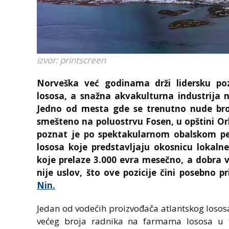
izvor: printscreen
Norveška već godinama drži lidersku pozi
lososa, a snažna akvakulturna industrija 
Jedno od mesta gde se trenutno nude broj
smešteno na poluostrvu Fosen, u opštini Or
poznat je po spektakularnom obalskom pej
lososa koje predstavljaju okosnicu lokaln
koje prelaze 3.000 evra mesečno, a dobra 
nije uslov, što ove pozicije čini posebno p
Nin.
Jedan od vodećih proizvođača atlantskog lososa
većeg broja radnika na farmama lososa u t