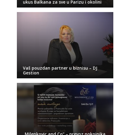
ukus Balkana za sve u Parizu i okolini
Vaš pouzdan partner u biznisu – DJ
Gestion
„Milenkovic and Co“ – prevoz pokojnika,