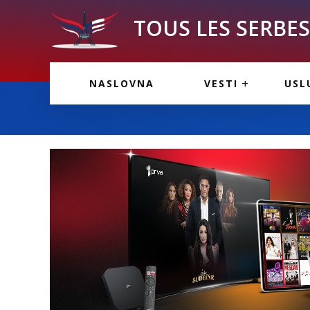
TOUS LES SERBES 
VESTI IZ FRANCU
OGL
NASLOVNA
VESTI
USL
VESTI IZ SRBIJE
VAŽ
VESTI IZ SVETA
KOR
INF