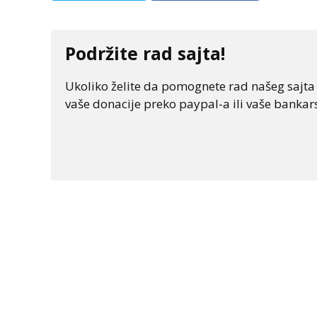
Podržite rad sajta!
Ukoliko želite da pomognete rad našeg sajta "
vaše donacije preko paypal-a ili vaše bankars