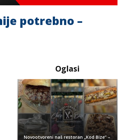
ije potrebno –
Oglasi
Novootvoreni naš restoran „Kod Bize“ –