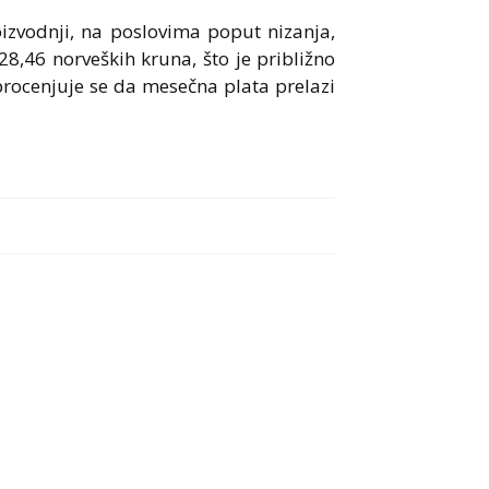
izvodnji, na poslovima poput nizanja,
228,46 norveških kruna, što je približno
procenjuje se da mesečna plata prelazi