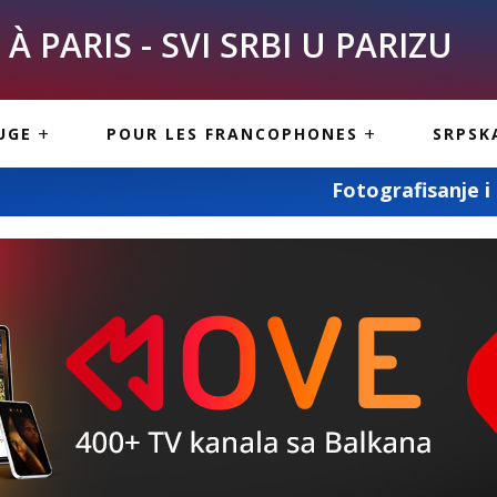
À PARIS - SVI SRBI U PARIZU
SKE
ASI
TOUS LES SERBES À
UGE
POUR LES FRANCOPHONES
SRPSK
PARIS
NE USLUGE
ARTICLES DE BLOG
Fotografisanje i snimanje svih vaših
ISNE
ORMACIJE
CUISINE SERBE
SERVICES