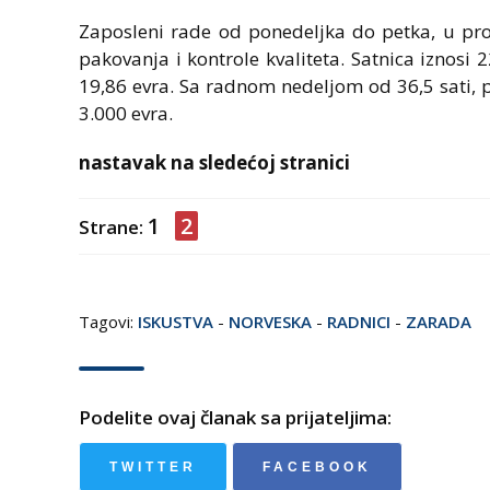
Zaposleni rade od ponedeljka do petka, u pro
pakovanja i kontrole kvaliteta. Satnica iznosi 
19,86 evra. Sa radnom nedeljom od 36,5 sati, 
3.000 evra.
nastavak na sledećoj stranici
1
2
Strane:
Tagovi:
ISKUSTVA
-
NORVESKA
-
RADNICI
-
ZARADA
Podelite ovaj članak sa prijateljima:
TWITTER
FACEBOOK