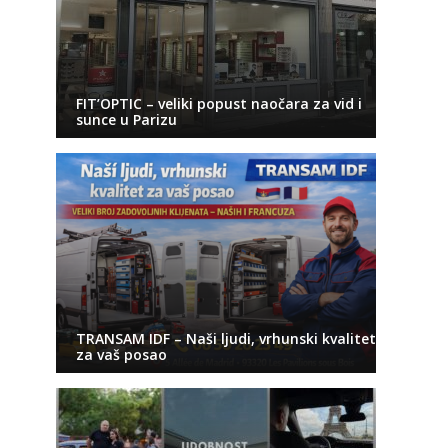
FIT’OPTIC – veliki popust naočara za vid i
sunce u Parizu
TRANSAM IDF – Naši ljudi, vrhunski kvalitet
za vaš posao