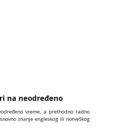
ori na neodređeno
eodređeno vreme, a prethodno radno
osnovno znanje engleskog ili norveškog