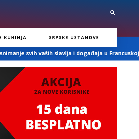
A KUHINJA
SRPSKE USTANOVE
 slavlja i događaja u Francuskoj
„Milenkov