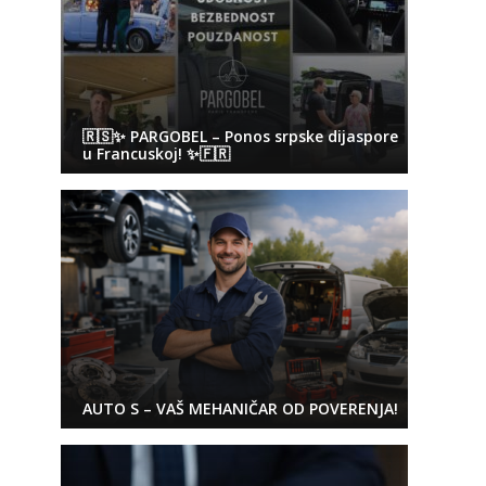
🇷🇸✨ PARGOBEL – Ponos srpske dijaspore
u Francuskoj! ✨🇫🇷
AUTO S – VAŠ MEHANIČAR OD POVERENJA!