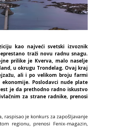
ciju kao najveći svetski izvoznik
neprestano traži novu radnu snagu.
ne prilike je Kverva, malo naselje
land, u okrugu Trondelag. Ovaj kraj
zažu, ali i po velikom broju farmi
e ekonomije. Poslodavci nude plate
vest je da prethodno radno iskustvo
rivlačnim za strane radnike, prenosi
, raspisao je konkurs za zapošljavanje
om regionu, prenosi Fenix-magazin,