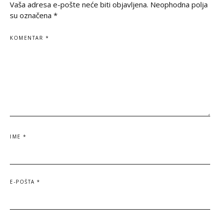
Vaša adresa e-pošte neće biti objavljena.
Neophodna polja
su označena
*
KOMENTAR
*
IME
*
E-POŠTA
*