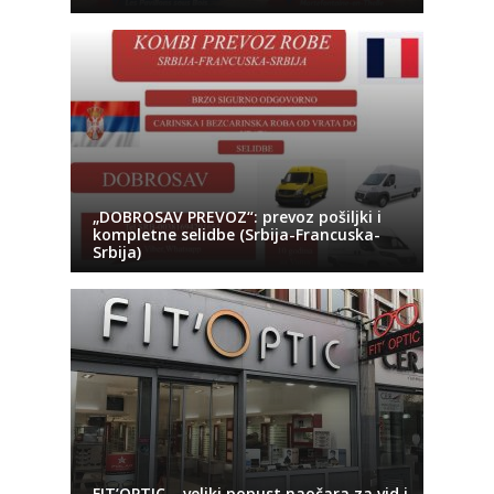
„DOBROSAV PREVOZ“: prevoz pošiljki i
kompletne selidbe (Srbija-Francuska-
Srbija)
FIT’OPTIC – veliki popust naočara za vid i