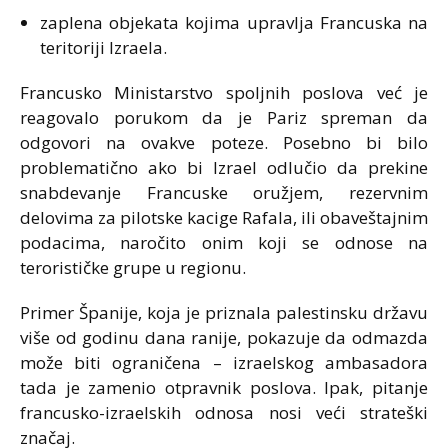
zaplena objekata kojima upravlja Francuska na
teritoriji Izraela.
Francusko Ministarstvo spoljnih poslova već je
reagovalo porukom da je Pariz spreman da
odgovori na ovakve poteze. Posebno bi bilo
problematično ako bi Izrael odlučio da prekine
snabdevanje Francuske oružjem, rezervnim
delovima za pilotske kacige Rafala, ili obaveštajnim
podacima, naročito onim koji se odnose na
terorističke grupe u regionu.
Primer Španije, koja je priznala palestinsku državu
više od godinu dana ranije, pokazuje da odmazda
može biti ograničena – izraelskog ambasadora
tada je zamenio otpravnik poslova. Ipak, pitanje
francusko-izraelskih odnosa nosi veći strateški
značaj.