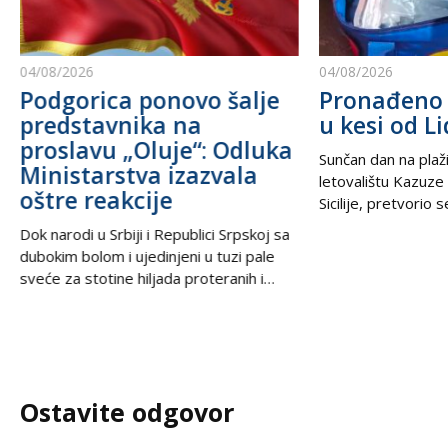
04/08/2026
04/08/2026
Podgorica ponovo šalje
Pronađeno 
predstavnika na
u kesi od Li
proslavu „Oluje“: Odluka
Sunčan dan na plaži
Ministarstva izazvala
letovalištu Kazuze
oštre reakcije
Sicilije, pretvorio 
trilera kada su izne
Dok narodi u Srbiji i Republici Srpskoj sa
pesku uočili neobič
dubokim bolom i ujedinjeni u tuzi pale
izbacili talasi. U
sveće za stotine hiljada proteranih i
kesama za zamrziv
hiljade nevino stradalih u krvavom
nevjerovatnih 665.
pogromu 1995. godine, iz Podgorice
Sve je počelo neda
stiže vest koja ponovo otvara stare
pokvario čamac
rane i izaziva gnev u regionu. U danima
kada se na prostranstvima Balkana tiho i
Ostavite odgovor
dostojanstveno odaje počast