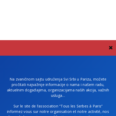
Na zvaničnom sajtu udruženja Svi Srbi u Parizu, možete
pročitati najvažnije informacije o nama i našem radu,
aktuelnim događajima, organizacijama naših akcija, važnih
usluga…
Sur le site de l’association “Tous les Serbes à Paris”
informez vous sur notre organisation et notre activité, nos