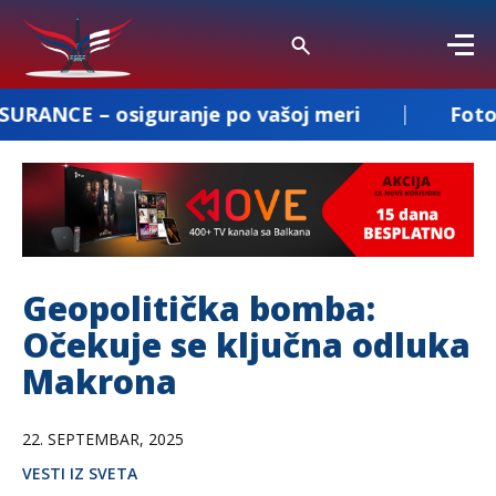
iguranje po vašoj meri
Fotografisanje i 
Geopolitička bomba:
Očekuje se ključna odluka
Makrona
22. SEPTEMBAR, 2025
VESTI IZ SVETA