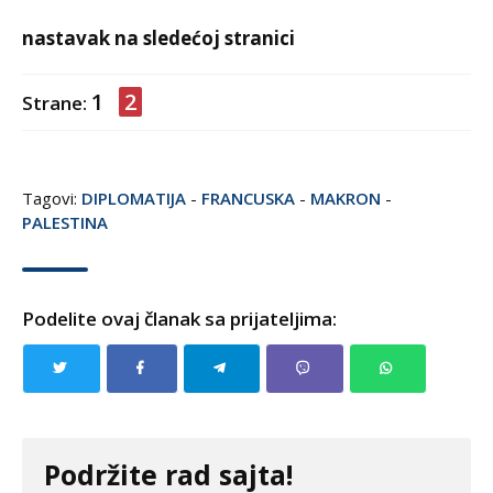
nastavak na sledećoj stranici
1
2
Strane:
Tagovi:
DIPLOMATIJA
-
FRANCUSKA
-
MAKRON
-
PALESTINA
Podelite ovaj članak sa prijateljima:
Podržite rad sajta!