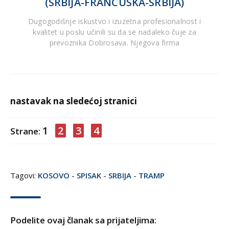
(SRBIJA-FRANCUSKA-SRBIJA)
Dugogodišnje iskustvo i izuzetna profesionalnost i
kvalitet u poslu učinili su da se nadaleko čuje za
prevoznika Dobrosava. Njegova firma
nastavak na sledećoj stranici
1
2
3
4
Strane:
Tagovi:
KOSOVO
-
SPISAK
-
SRBIJA
-
TRAMP
Podelite ovaj članak sa prijateljima: