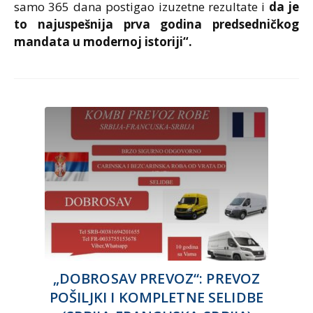
samo 365 dana postigao izuzetne rezultate i
da je
to najuspešnija prva godina predsedničkog
mandata u modernoj istoriji“.
„DOBROSAV PREVOZ“: PREVOZ
POŠILJKI I KOMPLETNE SELIDBE