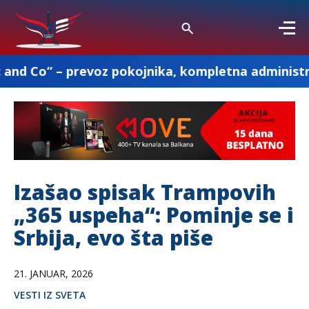
evoz pokojnika, kompletna administracija i ostal
Izašao spisak Trampovih
„365 uspeha“: Pominje se i
Srbija, evo šta piše
21. JANUAR, 2026
VESTI IZ SVETA