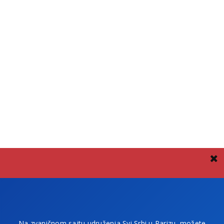
Na zvaničnom sajtu udruženja Svi Srbi u Parizu, možete