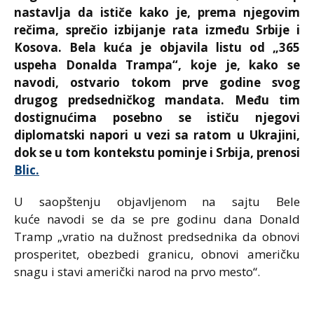
nastavlja da ističe kako je, prema njegovim
rečima, sprečio izbijanje rata između Srbije i
Kosova. Bela kuća je objavila listu od „365
uspeha Donalda Trampa“, koje je, kako se
navodi, ostvario tokom prve godine svog
drugog predsedničkog mandata. Među tim
dostignućima posebno se ističu njegovi
diplomatski napori u vezi sa ratom u Ukrajini,
dok se u tom kontekstu pominje i Srbija, prenosi
Blic.
U saopštenju objavljenom na sajtu Bele
kuće navodi se da se pre godinu dana Donald
Tramp „vratio na dužnost predsednika da obnovi
prosperitet, obezbedi granicu, obnovi američku
snagu i stavi američki narod na prvo mesto“.