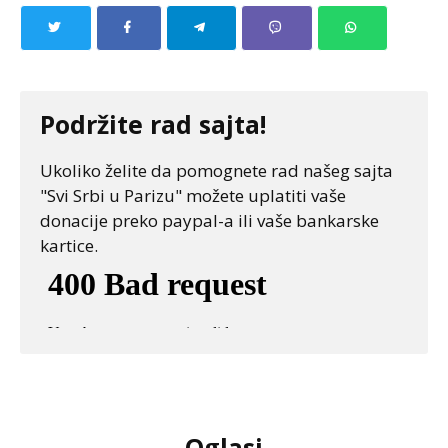
Podržite rad sajta!
Ukoliko želite da pomognete rad našeg sajta
"Svi Srbi u Parizu" možete uplatiti vaše
donacije preko paypal-a ili vaše bankarske
kartice.
Oglasi