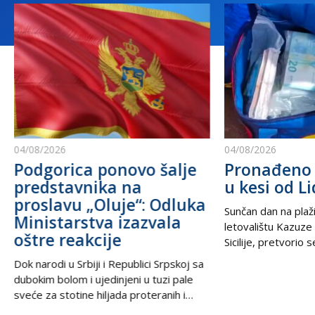
04/08/2026
04/08/2026
Podgorica ponovo šalje
Pronađeno 
predstavnika na
u kesi od Li
proslavu „Oluje“: Odluka
Sunčan dan na plaži
Ministarstva izazvala
letovalištu Kazuze
oštre reakcije
Sicilije, pretvorio 
trilera kada su izne
Dok narodi u Srbiji i Republici Srpskoj sa
pesku uočili neobič
dubokim bolom i ujedinjeni u tuzi pale
izbacili talasi. U
sveće za stotine hiljada proteranih i
kesama za zamrziv
hiljade nevino stradalih u krvavom