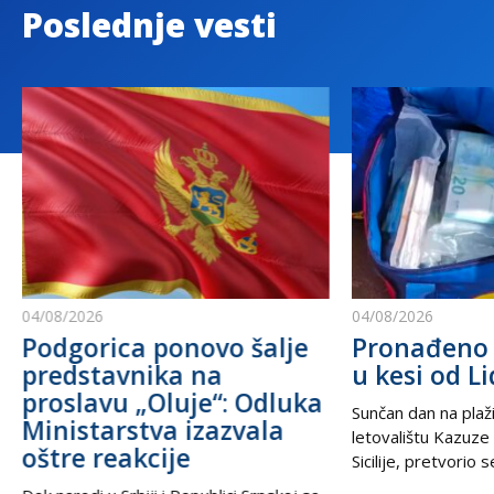
Poslednje vesti
04/08/2026
04/08/2026
Podgorica ponovo šalje
Pronađeno 
predstavnika na
u kesi od Li
proslavu „Oluje“: Odluka
Sunčan dan na plaži
Ministarstva izazvala
letovalištu Kazuze
oštre reakcije
Sicilije, pretvorio 
trilera kada su izne