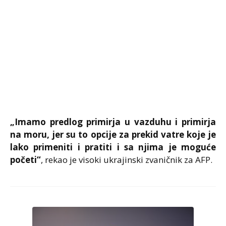
„Imamo predlog primirja u vazduhu i primirja
na moru, jer su to opcije za prekid vatre koje je
lako primeniti i pratiti i sa njima je moguće
početi“
, rekao je visoki ukrajinski zvaničnik za AFP.