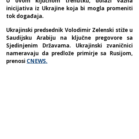
U ovom ključnom trenutku, dolazi važna
inicijativa iz Ukrajine koja bi mogla promeniti
tok događaja.
Ukrajinski predsednik Volodimir Zelenski stiže u
Saudijsku Arabiju na ključne pregovore sa
Sjedinjenim Državama. Ukrajinski zvaničnici
nameravaju da predlože primirje sa Rusijom,
prenosi
CNEWS.