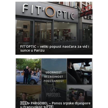
FIT’OPTIC – veliki popust naočara za vid i
sunce u Parizu
🇷🇸✨ PARGOBEL – Ponos srpske dijaspore
u Francuskoj! ✨🇫🇷