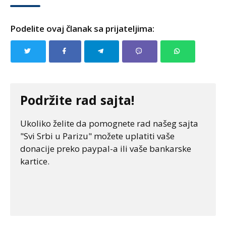
Podelite ovaj članak sa prijateljima:
Podržite rad sajta!
Ukoliko želite da pomognete rad našeg sajta
"Svi Srbi u Parizu" možete uplatiti vaše
donacije preko paypal-a ili vaše bankarske
kartice.