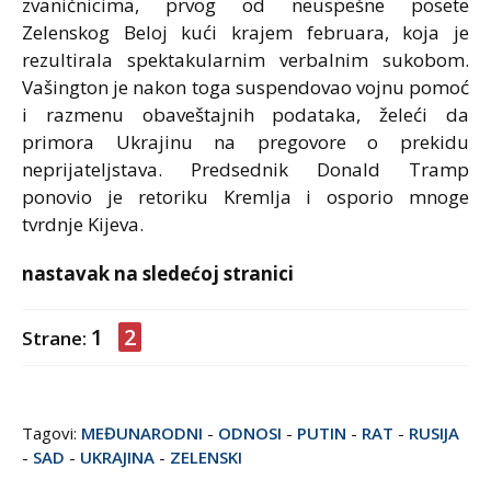
zvaničnicima, prvog od neuspešne posete
Zelenskog Beloj kući krajem februara, koja je
rezultirala spektakularnim verbalnim sukobom.
Vašington je nakon toga suspendovao vojnu pomoć
i razmenu obaveštajnih podataka, želeći da
primora Ukrajinu na pregovore o prekidu
neprijateljstava. Predsednik Donald Tramp
ponovio je retoriku Kremlja i osporio mnoge
tvrdnje Kijeva.
nastavak na sledećoj stranici
1
2
Strane:
Tagovi:
MEĐUNARODNI
-
ODNOSI
-
PUTIN
-
RAT
-
RUSIJA
-
SAD
-
UKRAJINA
-
ZELENSKI