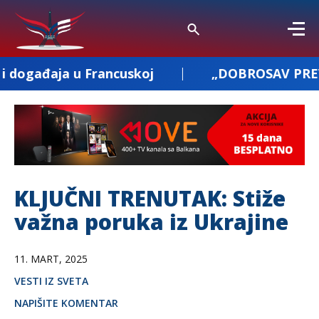
 Francuskoj
„DOBROSAV PREVOZ“: prevoz poš
KLJUČNI TRENUTAK: Stiže
važna poruka iz Ukrajine
11. MART, 2025
VESTI IZ SVETA
NAPIŠITE KOMENTAR