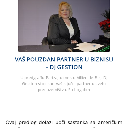
VAŠ POUZDAN PARTNER U BIZNISU
– DJ GESTION
U predgrađu Pariza, u mestu Villiers le Bel, DJ
Gestion stoji kao vaš ključni partner u svetu
preduzetništva. Sa bogatim
Ovaj predlog dolazi uoči sastanka sa američkim