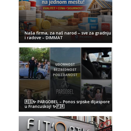
Naša firma, za naš narod – sve za gradnju
i radove – DIMMAT
🇷🇸✨ PARGOBEL – Ponos srpske dijaspore
u Francuskoj! ✨🇫🇷