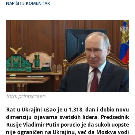
NAPIŠITE KOMENTAR
foto: printscreen
Rat u Ukrajini ušao je u 1.318. dan i dobio novu
dimenziju izjavama svetskih lidera. Predsednik
Rusije Vladimir Putin poručio je da sukob uopšte
nije ograničen na Ukrajinu, već da Moskva vodi