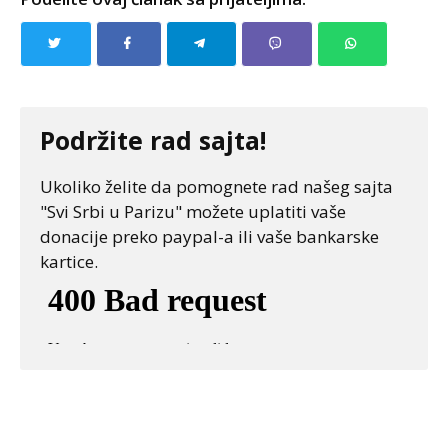
Podržite rad sajta!
Ukoliko želite da pomognete rad našeg sajta
"Svi Srbi u Parizu" možete uplatiti vaše
donacije preko paypal-a ili vaše bankarske
kartice.