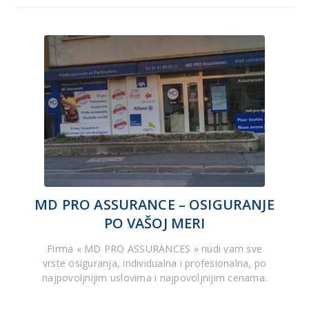
MD PRO ASSURANCE – OSIGURANJE
PO VAŠOJ MERI
Firma « MD PRO ASSURANCES » nudi vam sve
vrste osiguranja, individualna i profesionalna, po
najpovoljnijim uslovima i najpovoljnijim cenama.