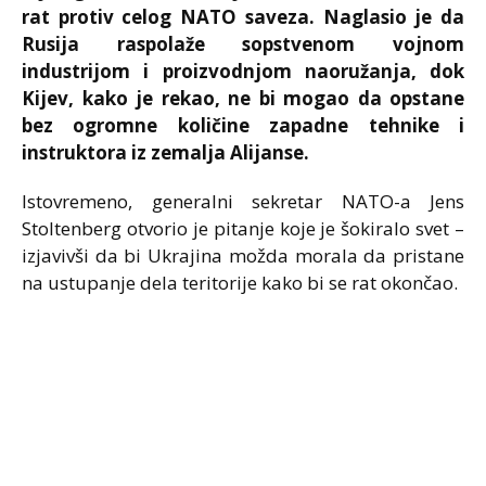
rat protiv celog NATO saveza. Naglasio je da
Rusija raspolaže sopstvenom vojnom
industrijom i proizvodnjom naoružanja, dok
Kijev, kako je rekao, ne bi mogao da opstane
bez ogromne količine zapadne tehnike i
instruktora iz zemalja Alijanse.
Istovremeno, generalni sekretar NATO-a Jens
Stoltenberg otvorio je pitanje koje je šokiralo svet –
izjavivši da bi Ukrajina možda morala da pristane
na ustupanje dela teritorije kako bi se rat okončao.