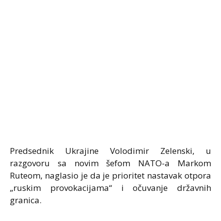
Predsednik Ukrajine Volodimir Zelenski, u
razgovoru sa novim šefom NATO-a Markom
Ruteom, naglasio je da je prioritet nastavak otpora
„ruskim provokacijama“ i očuvanje državnih
granica.