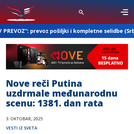
z pošiljki i kompletne selidbe (Srbija-Francuska
Nove reči Putina
uzdrmale međunarodnu
scenu: 1381. dan rata
3. OKTOBAR, 2025
VESTI IZ SVETA