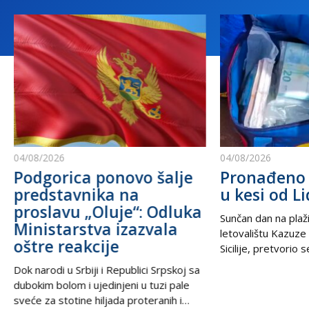
04/08/2026
04/08/2026
Podgorica ponovo šalje
Pronađeno 
predstavnika na
u kesi od Li
proslavu „Oluje“: Odluka
Sunčan dan na plaži
Ministarstva izazvala
letovalištu Kazuze
oštre reakcije
Sicilije, pretvorio 
trilera kada su izne
Dok narodi u Srbiji i Republici Srpskoj sa
pesku uočili neobič
dubokim bolom i ujedinjeni u tuzi pale
izbacili talasi. U
sveće za stotine hiljada proteranih i
kesama za zamrziv