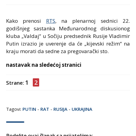
Kako prenosi
RTS
, na plenarnoj sednici 22.
godišnjeg sastanka Međunarodnog diskusionog
kluba „Valdaj“ u Sočiju predsednik Rusije Vladimir
Putin izrazio je uverenje da će „kijevski režim“ na
kraju morati da sedne za pregovarački sto.
nastavak na sledećoj stranici
1
2
Strane:
Tagovi:
PUTIN
-
RAT
-
RUSIJA
-
UKRAJINA
Podelite ovaj članak sa prijateljima: