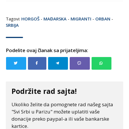
Tagovi:
HORGOŠ
-
MAĐARSKA
-
MIGRANTI
-
ORBAN
-
SRBIJA
Podelite ovaj članak sa prijateljima:
Podržite rad sajta!
Ukoliko želite da pomognete rad našeg sajta
"Svi Srbi u Parizu" možete uplatiti vaše
donacije preko paypal-a ili vaše bankarske
kartice.