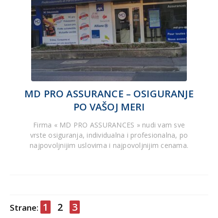
MD PRO ASSURANCE – OSIGURANJE
PO VAŠOJ MERI
Firma « MD PRO ASSURANCES » nudi vam sve
vrste osiguranja, individualna i profesionalna, po
najpovoljnijim uslovima i najpovoljnijim cenama.
1
2
3
Strane: