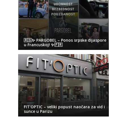
🇷🇸✨ PARGOBEL – Ponos srpske dijaspore
u Francuskoj! ✨🇫🇷
FIT’OPTIC – veliki popust naočara za vid i
sunce u Parizu