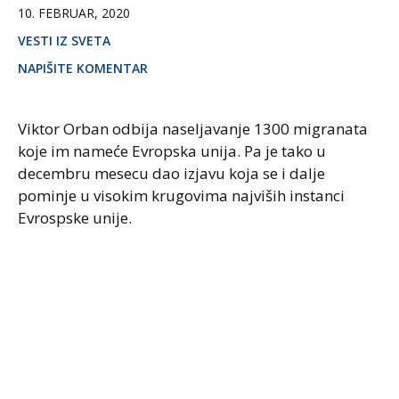
10. FEBRUAR, 2020
VESTI IZ SVETA
NAPIŠITE KOMENTAR
Viktor Orban odbija naseljavanje 1300 migranata
koje im nameće Evropska unija. Pa je tako u
decembru mesecu dao izjavu koja se i dalje
pominje u visokim krugovima najviših instanci
Evrospske unije.