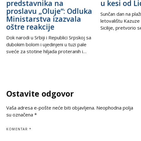
predstavnika na
u kesi od Li
proslavu „Oluje“: Odluka
Sunčan dan na plaži
Ministarstva izazvala
letovalištu Kazuze
oštre reakcije
Sicilije, pretvorio 
trilera kada su izne
Dok narodi u Srbiji i Republici Srpskoj sa
pesku uočili neobič
dubokim bolom i ujedinjeni u tuzi pale
izbacili talasi. U
sveće za stotine hiljada proteranih i
kesama za zamrziv
hiljade nevino stradalih u krvavom
nevjerovatnih 665.
pogromu 1995. godine, iz Podgorice
Sve je počelo neda
stiže vest koja ponovo otvara stare
pokvario čamac
rane i izaziva gnev u regionu. U danima
kada se na prostranstvima Balkana tiho i
Ostavite odgovor
dostojanstveno odaje počast
Vaša adresa e-pošte neće biti objavljena.
Neophodna polja
su označena
*
KOMENTAR
*