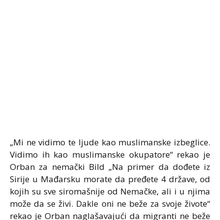
„Mi ne vidimo te ljude kao muslimanske izbeglice.
Vidimo ih kao muslimanske okupatore“ rekao je
Orban za nemački Bild „Na primer da dođete iz
Sirije u Mađarsku morate da pređete 4 države, od
kojih su sve siromašnije od Nemačke, ali i u njima
može da se živi. Dakle oni ne beže za svoje živote“
rekao je Orban naglašavajući da migranti ne beže