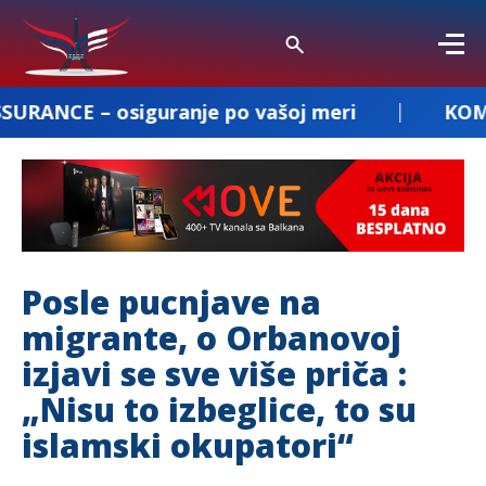
iguranje po vašoj meri
KOMBI PREVOZ D
Posle pucnjave na
migrante, o Orbanovoj
izjavi se sve više priča :
„Nisu to izbeglice, to su
islamski okupatori“