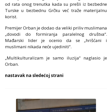
od rata onog trenutka kada su prešli iz bezbedne
Turske u bezbednu Grčku već traže materijalnu
korist.
Premijer Orban je dodao da veliki priliv muslimana
„dovodi do formiranja paralelnog društva“.
Mađarski lider je ocenio da se „hrišćani i
muslimani nikada neće ujediniti“.
„Multikulturalizam je samo iluzija“ naglasio je
Orban.
nastavak na sledećoj strani