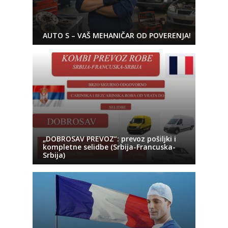
AUTO S – VAŠ MEHANIČAR OD POVERENJA!
„DOBROSAV PREVOZ“: prevoz pošiljki i
kompletne selidbe (Srbija-Francuska-
Srbija)