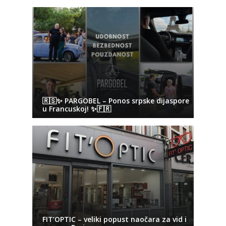
🇷🇸✨ PARGOBEL – Ponos srpske dijaspore
u Francuskoj! ✨🇫🇷
FIT’OPTIC – veliki popust naočara za vid i