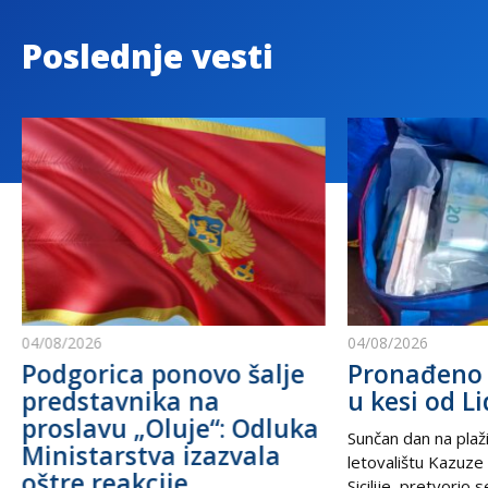
Poslednje vesti
04/08/2026
04/08/2026
Podgorica ponovo šalje
Pronađeno 
predstavnika na
u kesi od Li
proslavu „Oluje“: Odluka
Sunčan dan na plaži
Ministarstva izazvala
letovalištu Kazuze
oštre reakcije
Sicilije, pretvorio 