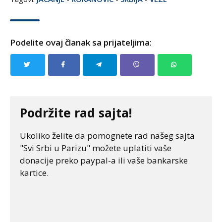
Podelite ovaj članak sa prijateljima:
Podržite rad sajta!
Ukoliko želite da pomognete rad našeg sajta
"Svi Srbi u Parizu" možete uplatiti vaše
donacije preko paypal-a ili vaše bankarske
kartice.