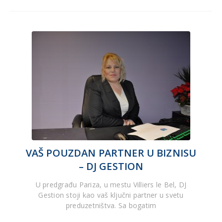
VAŠ POUZDAN PARTNER U BIZNISU
– DJ GESTION
U predgrađu Pariza, u mestu Villiers le Bel, DJ
Gestion stoji kao vaš ključni partner u svetu
preduzetništva. Sa bogatim