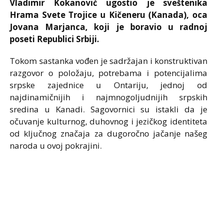
Vladimir Kokanović ugostio je sveštenika
Hrama Svete Trojice u Kičeneru (Kanada), oca
Jovana Marjanca, koji je boravio u radnoj
poseti Republici Srbiji.
Tokom sastanka vođen je sadržajan i konstruktivan
razgovor o položaju, potrebama i potencijalima
srpske zajednice u Ontariju, jednoj od
najdinamičnijih i najmnogoljudnijih srpskih
sredina u Kanadi. Sagovornici su istakli da je
očuvanje kulturnog, duhovnog i jezičkog identiteta
od ključnog značaja za dugoročno jačanje našeg
naroda u ovoj pokrajini.