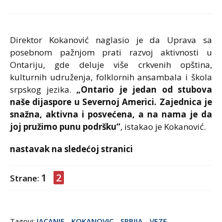
Direktor Kokanović naglasio je da Uprava sa
posebnom pažnjom prati razvoj aktivnosti u
Ontariju, gde deluje više crkvenih opština,
kulturnih udruženja, folklornih ansambala i škola
srpskog jezika.
„Ontario je jedan od stubova
naše dijaspore u Severnoj Americi. Zajednica je
snažna, aktivna i posvećena, a na nama je da
joj pružimo punu podršku“
, istakao je Kokanović.
nastavak na sledećoj stranici
1
2
Strane:
Tagovi:
JACANJE
-
KOKANOVIC
-
SRBIJA
-
VEZE